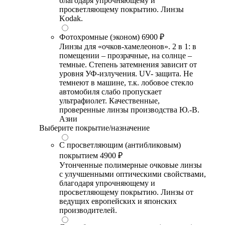
благодаря упрочняющему и
просветляющему покрытию. Линзы
Kodak.
Фотохромные (эконом)
6900 ₽
Линзы для «очков-хамелеонов». 2 в 1: в
помещении – прозрачные, на солнце –
темные. Степень затемнения зависит от
уровня УФ-излучения. UV- защита. Не
темнеют в машине, т.к. лобовое стекло
автомобиля слабо пропускает
ультрафиолет. Качественные,
проверенные линзы производства Ю.-В.
Азии
Выберите покрытие/назначение
С просветляющим (антибликовым)
покрытием
4900 ₽
Утонченные полимерные очковые линзы
с улучшенными оптическими свойствами,
благодаря упрочняющему и
просветляющему покрытию. Линзы от
ведущих европейских и японских
производителей.