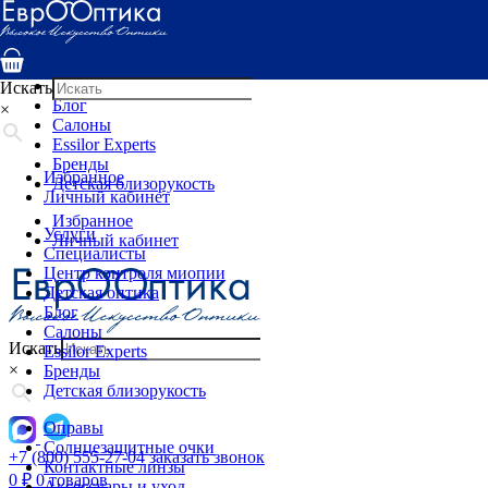
Услуги
Специалисты
Центр контроля миопии
Детская оптика
Искать
Блог
×
Салоны
Essilor Experts
Бренды
Избранное
Детская близорукость
Личный кабинет
Избранное
Услуги
Личный кабинет
Специалисты
Центр контроля миопии
Детская оптика
Блог
Салоны
Искать
Essilor Experts
×
Бренды
Детская близорукость
Оправы
Солнцезащитные очки
+7 (800) 555-27-04
заказать звонок
Контактные линзы
0
₽
0 товаров
Аксессуары и уход