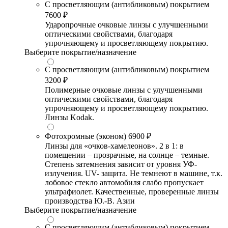
С просветляющим (антибликовым) покрытием
7600 ₽
Ударопрочные очковые линзы с улучшенными
оптическими свойствами, благодаря
упрочняющему и просветляющему покрытию.
Выберите покрытие/назначение
С просветляющим (антибликовым) покрытием
3200 ₽
Полимерные очковые линзы с улучшенными
оптическими свойствами, благодаря
упрочняющему и просветляющему покрытию.
Линзы Kodak.
Фотохромные (эконом)
6900 ₽
Линзы для «очков-хамелеонов». 2 в 1: в
помещении – прозрачные, на солнце – темные.
Степень затемнения зависит от уровня УФ-
излучения. UV- защита. Не темнеют в машине, т.к.
лобовое стекло автомобиля слабо пропускает
ультрафиолет. Качественные, проверенные линзы
производства Ю.-В. Азии
Выберите покрытие/назначение
С просветляющим (антибликовым) покрытием