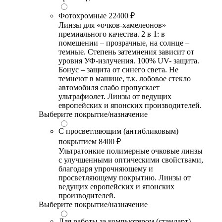
Фотохромные
22400 ₽
Линзы для «очков-хамелеонов»
премиального качества. 2 в 1: в
помещении – прозрачные, на солнце –
темные. Степень затемнения зависит от
уровня УФ-излучения. 100% UV- защита.
Бонус – защита от синего света. Не
темнеют в машине, т.к. лобовое стекло
автомобиля слабо пропускает
ультрафиолет. Линзы от ведущих
европейских и японских производителей.
Выберите покрытие/назначение
С просветляющим (антибликовым)
покрытием
8400 ₽
Ультратонкие полимерные очковые линзы
с улучшенными оптическими свойствами,
благодаря упрочняющему и
просветляющему покрытию. Линзы от
ведущих европейских и японских
производителей.
Выберите покрытие/назначение
Для работы за компьютером (стандарт)