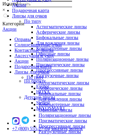
Искать
Акции
×
Подарочная карта
Линзы для очков
По типу
Категории
Астигматические линзы
Акции
Асферические линзы
Бифокальные линзы
Оправы
Для вождения линзы
Солнцезащитные очки
Компьютерные линзы
Контактные линзы
Офисные линзы
Аксессуары и уход
Поляризационные линзы
Акции
Призматические линзы
Подарочная карта
Прогрессивные линзы
Линзы для очков
Разгрузочные линзы
По типу
По бренду
Астигматические линзы
Essilor
Асферические линзы
HOYA
Бифокальные линзы
Детские линзы
Для вождения линзы
Stellest
Компьютерные линзы
MiYOSMART
Офисные линзы
Поляризационные линзы
Призматические линзы
Прогрессивные линзы
+7 (800) 555-27-04
заказать звонок
Разгрузочные линзы