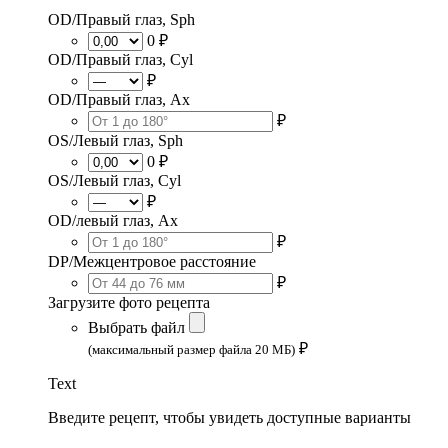
OD/Правый глаз, Sph
0 ₽
OD/Правый глаз, Cyl
₽
OD/Правый глаз, Ax
₽
OS/Левый глаз, Sph
0 ₽
OS/Левый глаз, Cyl
₽
OD/левый глаз, Ax
₽
DP/Межцентровое расстояние
₽
Загрузите фото рецепта
Выбрать файл
₽
(максимальный размер файла 20 МБ)
Text
Введите рецепт, чтобы увидеть доступные варианты