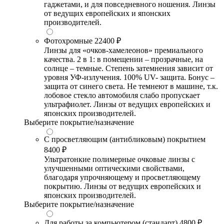
гаджетами, и для повседневного ношения. Линзы
от ведущих европейских и японских
производителей.
Фотохромные
22400 ₽
Линзы для «очков-хамелеонов» премиального
качества. 2 в 1: в помещении – прозрачные, на
солнце – темные. Степень затемнения зависит от
уровня УФ-излучения. 100% UV- защита. Бонус –
защита от синего света. Не темнеют в машине, т.к.
лобовое стекло автомобиля слабо пропускает
ультрафиолет. Линзы от ведущих европейских и
японских производителей.
Выберите покрытие/назначение
С просветляющим (антибликовым) покрытием
8400 ₽
Ультратонкие полимерные очковые линзы с
улучшенными оптическими свойствами,
благодаря упрочняющему и просветляющему
покрытию. Линзы от ведущих европейских и
японских производителей.
Выберите покрытие/назначение
Для работы за компьютером (стандарт)
4800 ₽