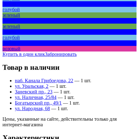
синий
голубой
зеленый
синий
зеленый
синий
голубой
синий
розовый
Купить в один клик
Забронировать
Товар в наличии
наб. Канала Грибоедова, 22
— 1 шт.
ул. Уральская, 2
— 1 шт.
Заневский пр., 23
— 1 шт.
ул. Наличная, 25/84
— 1 шт.
Богатырский пр., 49/1
— 1 шт.
ул. Народная, 68
— 1 шт.
Цены, указанные на сайте, действительны только для
интернет-магазина
Характеристики