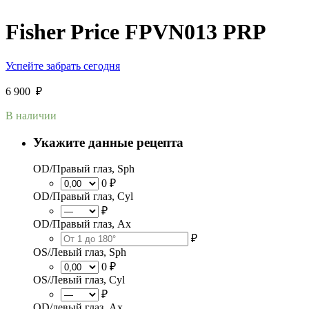
Fisher Price FPVN013 PRP
Успейте забрать сегодня
6 900
₽
В наличии
Укажите данные рецепта
OD/Правый глаз, Sph
0 ₽
OD/Правый глаз, Cyl
₽
OD/Правый глаз, Ax
₽
OS/Левый глаз, Sph
0 ₽
OS/Левый глаз, Cyl
₽
OD/левый глаз, Ax