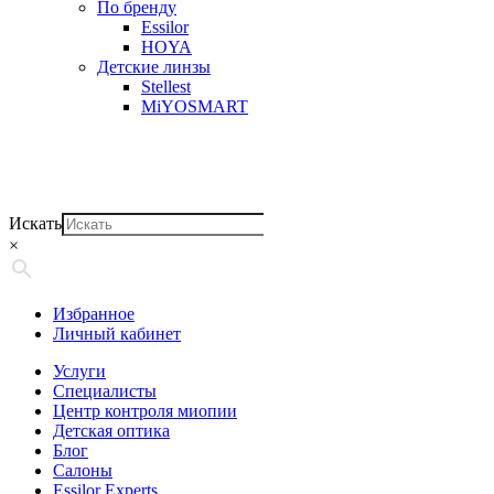
По бренду
Essilor
HOYA
Детские линзы
Stellest
MiYOSMART
Искать
×
Избранное
Личный кабинет
Услуги
Специалисты
Центр контроля миопии
Детская оптика
Блог
Салоны
Essilor Experts