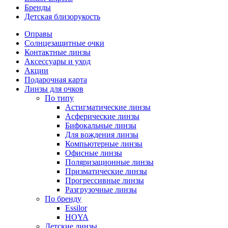
Бренды
Детская близорукость
Оправы
Солнцезащитные очки
Контактные линзы
Аксессуары и уход
Акции
Подарочная карта
Линзы для очков
По типу
Астигматические линзы
Асферические линзы
Бифокальные линзы
Для вождения линзы
Компьютерные линзы
Офисные линзы
Поляризационные линзы
Призматические линзы
Прогрессивные линзы
Разгрузочные линзы
По бренду
Essilor
HOYA
Детские линзы