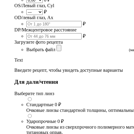
OS/Левый глаз, Cyl
₽
OD/левый глаз, Ax
₽
DP/Межцентровое расстояние
₽
Загрузите фото рецепта
Выбрать файл
(м
Text
Введите рецепт, чтобы увидеть доступные варианты
Для дали/чтения
Выберите тип линз
Стандартные
0 ₽
Очковые линзы стандартной толщины, оптимальный в
Ударопрочные
0 ₽
Очковые линзы из сверхпрочного полимерного матери
титановых оправ.