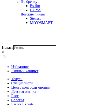
По бренду
Essilor
HOYA
Детские линзы
Stellest
MiYOSMART
Искать
×
Избранное
Личный кабинет
Услуги
Специалисты
Центр контроля миопии
Детская оптика
Блог
Салоны
Essilor Experts