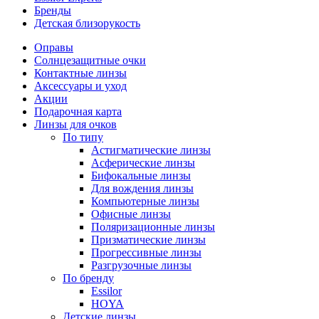
Бренды
Детская близорукость
Оправы
Солнцезащитные очки
Контактные линзы
Аксессуары и уход
Акции
Подарочная карта
Линзы для очков
По типу
Астигматические линзы
Асферические линзы
Бифокальные линзы
Для вождения линзы
Компьютерные линзы
Офисные линзы
Поляризационные линзы
Призматические линзы
Прогрессивные линзы
Разгрузочные линзы
По бренду
Essilor
HOYA
Детские линзы