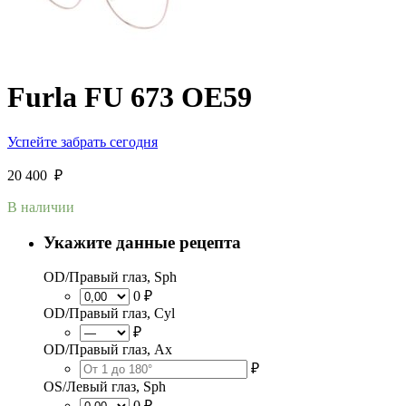
Furla FU 673 OE59
Успейте забрать сегодня
20 400
₽
В наличии
Укажите данные рецепта
OD/Правый глаз, Sph
0 ₽
OD/Правый глаз, Cyl
₽
OD/Правый глаз, Ax
₽
OS/Левый глаз, Sph
0 ₽