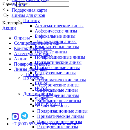
Искать
Акции
×
Подарочная карта
Линзы для очков
По типу
Категории
Астигматические линзы
Акции
Асферические линзы
Бифокальные линзы
Оправы
Для вождения линзы
Солнцезащитные очки
Компьютерные линзы
Контактные линзы
Офисные линзы
Аксессуары и уход
Поляризационные линзы
Акции
Призматические линзы
Подарочная карта
Прогрессивные линзы
Линзы для очков
Разгрузочные линзы
По типу
По бренду
Астигматические линзы
Essilor
Асферические линзы
HOYA
Бифокальные линзы
Детские линзы
Для вождения линзы
Stellest
Компьютерные линзы
MiYOSMART
Офисные линзы
Поляризационные линзы
Призматические линзы
Прогрессивные линзы
+7 (800) 555-27-04
заказать звонок
Разгрузочные линзы