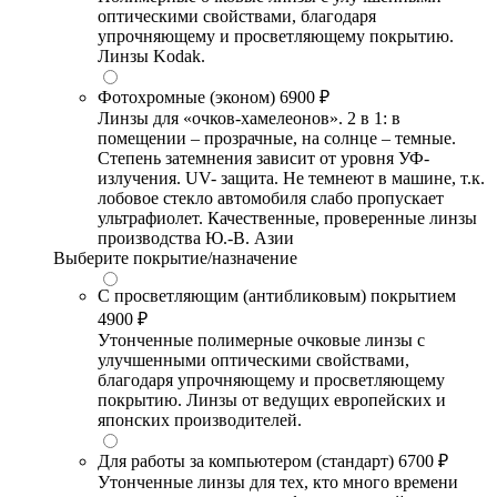
оптическими свойствами, благодаря
упрочняющему и просветляющему покрытию.
Линзы Kodak.
Фотохромные (эконом)
6900 ₽
Линзы для «очков-хамелеонов». 2 в 1: в
помещении – прозрачные, на солнце – темные.
Степень затемнения зависит от уровня УФ-
излучения. UV- защита. Не темнеют в машине, т.к.
лобовое стекло автомобиля слабо пропускает
ультрафиолет. Качественные, проверенные линзы
производства Ю.-В. Азии
Выберите покрытие/назначение
С просветляющим (антибликовым) покрытием
4900 ₽
Утонченные полимерные очковые линзы с
улучшенными оптическими свойствами,
благодаря упрочняющему и просветляющему
покрытию. Линзы от ведущих европейских и
японских производителей.
Для работы за компьютером (стандарт)
6700 ₽
Утонченные линзы для тех, кто много времени