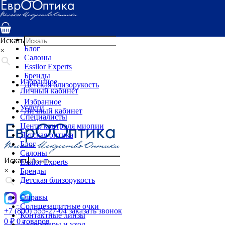
Услуги
Специалисты
Центр контроля миопии
Детская оптика
Искать
Блог
×
Салоны
Essilor Experts
Бренды
Избранное
Детская близорукость
Личный кабинет
Избранное
Услуги
Личный кабинет
Специалисты
Центр контроля миопии
Детская оптика
Блог
Салоны
Искать
Essilor Experts
×
Бренды
Детская близорукость
Оправы
Солнцезащитные очки
+7 (800) 555-27-04
заказать звонок
Контактные линзы
0
₽
0 товаров
Аксессуары и уход