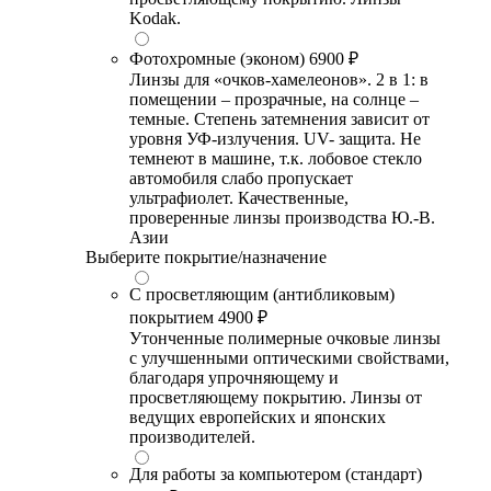
Kodak.
Фотохромные (эконом)
6900 ₽
Линзы для «очков-хамелеонов». 2 в 1: в
помещении – прозрачные, на солнце –
темные. Степень затемнения зависит от
уровня УФ-излучения. UV- защита. Не
темнеют в машине, т.к. лобовое стекло
автомобиля слабо пропускает
ультрафиолет. Качественные,
проверенные линзы производства Ю.-В.
Азии
Выберите покрытие/назначение
С просветляющим (антибликовым)
покрытием
4900 ₽
Утонченные полимерные очковые линзы
с улучшенными оптическими свойствами,
благодаря упрочняющему и
просветляющему покрытию. Линзы от
ведущих европейских и японских
производителей.
Для работы за компьютером (стандарт)