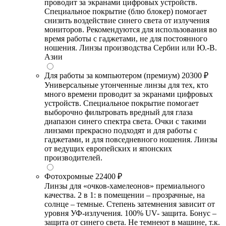
проводит за экранами цифровых устройств.
Специальное покрытие (блю блокер) помогает
снизить воздействие синего света от излучения
мониторов. Рекомендуются для использования во
время работы с гаджетами, не для постоянного
ношения. Линзы производства Сербии или Ю.-В.
Азии
Для работы за компьютером (премиум)
20300 ₽
Универсальные утонченные линзы для тех, кто
много времени проводит за экранами цифровых
устройств. Специальное покрытие помогает
выборочно фильтровать вредный для глаза
диапазон синего спектра света. Очки с такими
линзами прекрасно подходят и для работы с
гаджетами, и для повседневного ношения. Линзы
от ведущих европейских и японских
производителей.
Фотохромные
22400 ₽
Линзы для «очков-хамелеонов» премиального
качества. 2 в 1: в помещении – прозрачные, на
солнце – темные. Степень затемнения зависит от
уровня УФ-излучения. 100% UV- защита. Бонус –
защита от синего света. Не темнеют в машине, т.к.