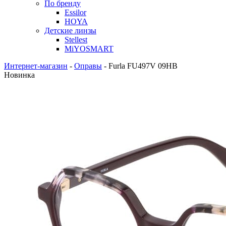
По бренду
Essilor
HOYA
Детские линзы
Stellest
MiYOSMART
Интернет-магазин
-
Оправы
-
Furla FU497V 09HB
Новинка