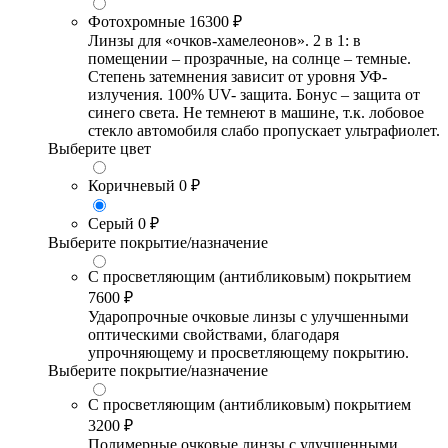
Фотохромные
16300 ₽
Линзы для «очков-хамелеонов». 2 в 1: в
помещении – прозрачные, на солнце – темные.
Степень затемнения зависит от уровня УФ-
излучения. 100% UV- защита. Бонус – защита от
синего света. Не темнеют в машине, т.к. лобовое
стекло автомобиля слабо пропускает ультрафиолет.
Выберите цвет
Коричневый
0 ₽
Серый
0 ₽
Выберите покрытие/назначение
С просветляющим (антибликовым) покрытием
7600 ₽
Ударопрочные очковые линзы с улучшенными
оптическими свойствами, благодаря
упрочняющему и просветляющему покрытию.
Выберите покрытие/назначение
С просветляющим (антибликовым) покрытием
3200 ₽
Полимерные очковые линзы с улучшенными