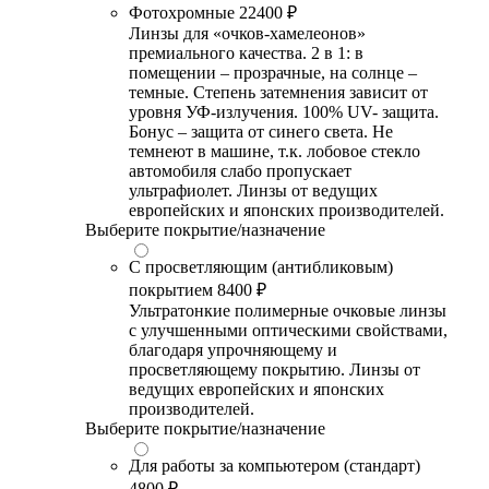
Фотохромные
22400 ₽
Линзы для «очков-хамелеонов»
премиального качества. 2 в 1: в
помещении – прозрачные, на солнце –
темные. Степень затемнения зависит от
уровня УФ-излучения. 100% UV- защита.
Бонус – защита от синего света. Не
темнеют в машине, т.к. лобовое стекло
автомобиля слабо пропускает
ультрафиолет. Линзы от ведущих
европейских и японских производителей.
Выберите покрытие/назначение
С просветляющим (антибликовым)
покрытием
8400 ₽
Ультратонкие полимерные очковые линзы
с улучшенными оптическими свойствами,
благодаря упрочняющему и
просветляющему покрытию. Линзы от
ведущих европейских и японских
производителей.
Выберите покрытие/назначение
Для работы за компьютером (стандарт)
4800 ₽