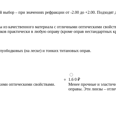
ыбор – при значениях рефракции от -2.00 до +2.00. Подходят д
зы из качественного материала с отличными оптическими свойст
очков практически в любую оправу (кроме оправ нестандартных 
луободковых (на леске) и тонких титановых оправ.
1.6
0 ₽
кими оптическими свойствами.
Менее прочные и эластичн
оправы. Эти линзы – отли