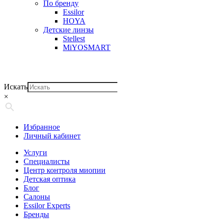
По бренду
Essilor
HOYA
Детские линзы
Stellest
MiYOSMART
Искать
×
Избранное
Личный кабинет
Услуги
Специалисты
Центр контроля миопии
Детская оптика
Блог
Салоны
Essilor Experts
Бренды