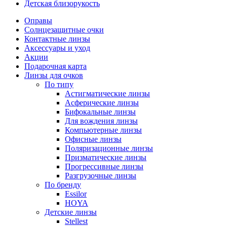
Детская близорукость
Оправы
Солнцезащитные очки
Контактные линзы
Аксессуары и уход
Акции
Подарочная карта
Линзы для очков
По типу
Астигматические линзы
Асферические линзы
Бифокальные линзы
Для вождения линзы
Компьютерные линзы
Офисные линзы
Поляризационные линзы
Призматические линзы
Прогрессивные линзы
Разгрузочные линзы
По бренду
Essilor
HOYA
Детские линзы
Stellest