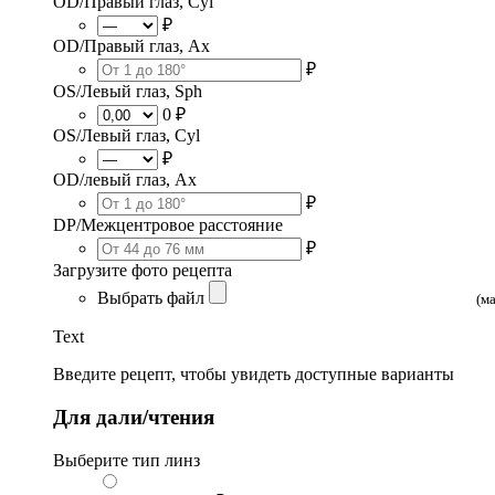
OD/Правый глаз, Cyl
₽
OD/Правый глаз, Ax
₽
OS/Левый глаз, Sph
0 ₽
OS/Левый глаз, Cyl
₽
OD/левый глаз, Ax
₽
DP/Межцентровое расстояние
₽
Загрузите фото рецепта
Выбрать файл
(м
Text
Введите рецепт, чтобы увидеть доступные варианты
Для дали/чтения
Выберите тип линз