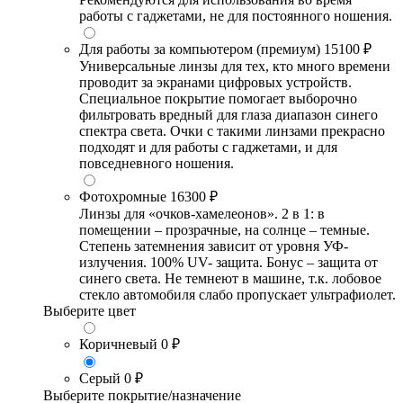
работы с гаджетами, не для постоянного ношения.
Для работы за компьютером (премиум)
15100 ₽
Универсальные линзы для тех, кто много времени
проводит за экранами цифровых устройств.
Специальное покрытие помогает выборочно
фильтровать вредный для глаза диапазон синего
спектра света. Очки с такими линзами прекрасно
подходят и для работы с гаджетами, и для
повседневного ношения.
Фотохромные
16300 ₽
Линзы для «очков-хамелеонов». 2 в 1: в
помещении – прозрачные, на солнце – темные.
Степень затемнения зависит от уровня УФ-
излучения. 100% UV- защита. Бонус – защита от
синего света. Не темнеют в машине, т.к. лобовое
стекло автомобиля слабо пропускает ультрафиолет.
Выберите цвет
Коричневый
0 ₽
Серый
0 ₽
Выберите покрытие/назначение