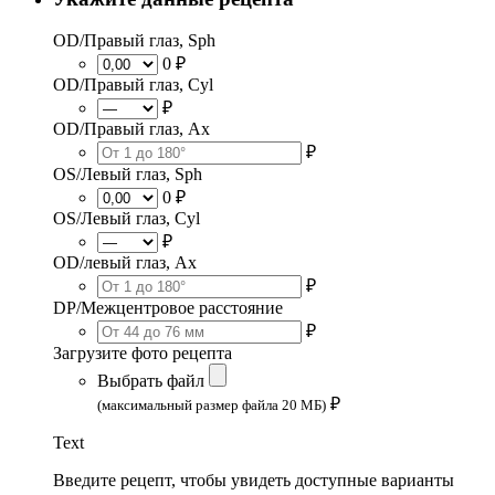
OD/Правый глаз, Sph
0 ₽
OD/Правый глаз, Cyl
₽
OD/Правый глаз, Ax
₽
OS/Левый глаз, Sph
0 ₽
OS/Левый глаз, Cyl
₽
OD/левый глаз, Ax
₽
DP/Межцентровое расстояние
₽
Загрузите фото рецепта
Выбрать файл
₽
(максимальный размер файла 20 МБ)
Text
Введите рецепт, чтобы увидеть доступные варианты