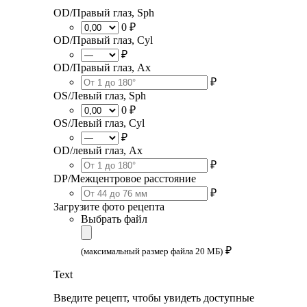
OD/Правый глаз, Sph
0 ₽
OD/Правый глаз, Cyl
₽
OD/Правый глаз, Ax
₽
OS/Левый глаз, Sph
0 ₽
OS/Левый глаз, Cyl
₽
OD/левый глаз, Ax
₽
DP/Межцентровое расстояние
₽
Загрузите фото рецепта
Выбрать файл
₽
(максимальный размер файла 20 МБ)
Text
Введите рецепт, чтобы увидеть доступные