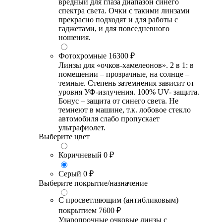
вредный для глаза диапазон синего
спектра света. Очки с такими линзами
прекрасно подходят и для работы с
гаджетами, и для повседневного
ношения.
Фотохромные
16300 ₽
Линзы для «очков-хамелеонов». 2 в 1: в
помещении – прозрачные, на солнце –
темные. Степень затемнения зависит от
уровня УФ-излучения. 100% UV- защита.
Бонус – защита от синего света. Не
темнеют в машине, т.к. лобовое стекло
автомобиля слабо пропускает
ультрафиолет.
Выберите цвет
Коричневый
0 ₽
Серый
0 ₽
Выберите покрытие/назначение
С просветляющим (антибликовым)
покрытием
7600 ₽
Ударопрочные очковые линзы с