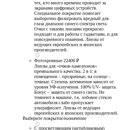
тех, кто много времени проводит за
экранами цифровых устройств.
Специальное покрытие помогает
выборочно фильтровать вредный для
глаза диапазон синего спектра света.
Очки с такими линзами прекрасно
подходят и для работы с гаджетами, и для
повседневного ношения. Линзы от
ведущих европейских и японских
производителей.
Фотохромные
22400 ₽
Линзы для «очков-хамелеонов»
премиального качества. 2 в 1: в
помещении – прозрачные, на солнце –
темные. Степень затемнения зависит от
уровня УФ-излучения. 100% UV- защита.
Бонус – защита от синего света. Не
темнеют в машине, т.к. лобовое стекло
автомобиля слабо пропускает
ультрафиолет. Линзы от ведущих
европейских и японских производителей.
Выберите покрытие/назначение
С просветляющим (антибликовым)