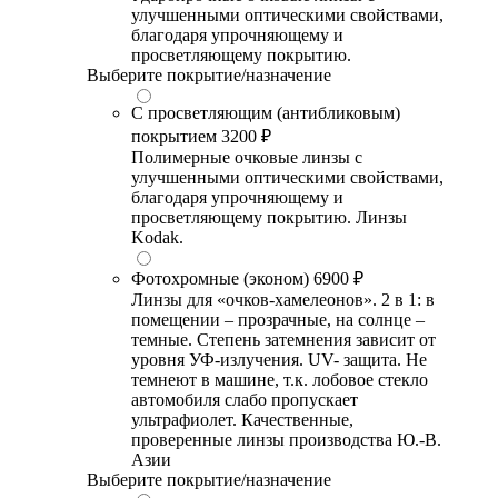
улучшенными оптическими свойствами,
благодаря упрочняющему и
просветляющему покрытию.
Выберите покрытие/назначение
С просветляющим (антибликовым)
покрытием
3200 ₽
Полимерные очковые линзы с
улучшенными оптическими свойствами,
благодаря упрочняющему и
просветляющему покрытию. Линзы
Kodak.
Фотохромные (эконом)
6900 ₽
Линзы для «очков-хамелеонов». 2 в 1: в
помещении – прозрачные, на солнце –
темные. Степень затемнения зависит от
уровня УФ-излучения. UV- защита. Не
темнеют в машине, т.к. лобовое стекло
автомобиля слабо пропускает
ультрафиолет. Качественные,
проверенные линзы производства Ю.-В.
Азии
Выберите покрытие/назначение