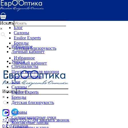
Услуги
Специалисты
Центр контроля миопии
Детская оптика
Искать
Блог
×
Салоны
Essilor Experts
Бренды
Избранное
Детская близорукость
Личный кабинет
Избранное
Услуги
Личный кабинет
Специалисты
Центр контроля миопии
Детская оптика
Блог
Салоны
Искать
Essilor Experts
×
Бренды
Детская близорукость
Оправы
Солнцезащитные очки
+7 (800) 555-27-04
заказать звонок
Контактные линзы
0
₽
0 товаров
Аксессуары и уход