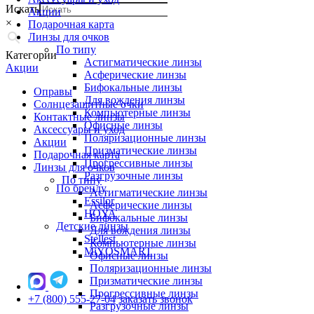
Искать
Акции
×
Подарочная карта
Линзы для очков
По типу
Категории
Астигматические линзы
Акции
Асферические линзы
Бифокальные линзы
Оправы
Для вождения линзы
Солнцезащитные очки
Компьютерные линзы
Контактные линзы
Офисные линзы
Аксессуары и уход
Поляризационные линзы
Акции
Призматические линзы
Подарочная карта
Прогрессивные линзы
Линзы для очков
Разгрузочные линзы
По типу
По бренду
Астигматические линзы
Essilor
Асферические линзы
HOYA
Бифокальные линзы
Детские линзы
Для вождения линзы
Stellest
Компьютерные линзы
MiYOSMART
Офисные линзы
Поляризационные линзы
Призматические линзы
Прогрессивные линзы
+7 (800) 555-27-04
заказать звонок
Разгрузочные линзы