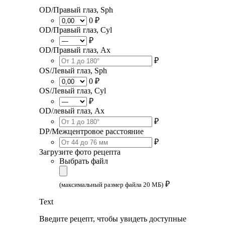
OD/Правый глаз, Sph
0 ₽
OD/Правый глаз, Cyl
₽
OD/Правый глаз, Ax
₽
OS/Левый глаз, Sph
0 ₽
OS/Левый глаз, Cyl
₽
OD/левый глаз, Ax
₽
DP/Межцентровое расстояние
₽
Загрузите фото рецепта
Выбрать файл
₽
(максимальный размер файла 20 МБ)
Text
Введите рецепт, чтобы увидеть доступные