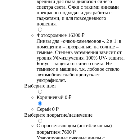
вредный для глаза диапазон синего
спектра света. Очки с такими линзами
прекрасно подходят и для работы с
гаджетами, и для повседневного
ношения.
Фотохромные
16300 ₽
Линзы для «очков-хамелеонов». 2 в 1: в
помещении – прозрачные, на солнце –
темные. Степень затемнения зависит от
уровня УФ-излучения. 100% UV- защита.
Бонус – защита от синего света. Не
темнеют в машине, т.к. лобовое стекло
автомобиля слабо пропускает
ультрафиолет.
Выберите цвет
Коричневый
0 ₽
Серый
0 ₽
Выберите покрытие/назначение
С просветляющим (антибликовым)
покрытием
7600 ₽
Ударопрочные очковые линзы с