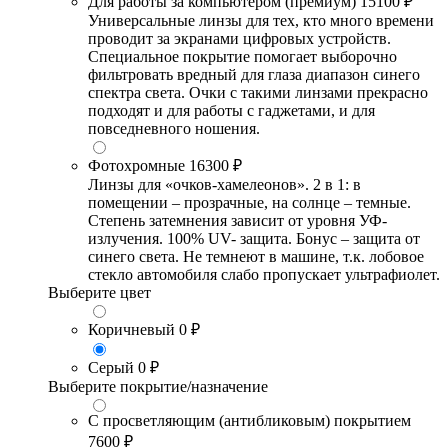
Для работы за компьютером (премиум)
15100 ₽
Универсальные линзы для тех, кто много времени
проводит за экранами цифровых устройств.
Специальное покрытие помогает выборочно
фильтровать вредный для глаза диапазон синего
спектра света. Очки с такими линзами прекрасно
подходят и для работы с гаджетами, и для
повседневного ношения.
Фотохромные
16300 ₽
Линзы для «очков-хамелеонов». 2 в 1: в
помещении – прозрачные, на солнце – темные.
Степень затемнения зависит от уровня УФ-
излучения. 100% UV- защита. Бонус – защита от
синего света. Не темнеют в машине, т.к. лобовое
стекло автомобиля слабо пропускает ультрафиолет.
Выберите цвет
Коричневый
0 ₽
Серый
0 ₽
Выберите покрытие/назначение
С просветляющим (антибликовым) покрытием
7600 ₽