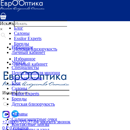
Услуги
Специалисты
Центр контроля миопии
Детская оптика
Искать
Блог
×
Салоны
Essilor Experts
Бренды
Избранное
Детская близорукость
Личный кабинет
Избранное
Услуги
Личный кабинет
Специалисты
Центр контроля миопии
Детская оптика
Блог
Салоны
Искать
Essilor Experts
×
Бренды
Детская близорукость
Оправы
Солнцезащитные очки
+7 (800) 555-27-04
заказать звонок
Контактные линзы
0
₽
0 товаров
Аксессуары и уход