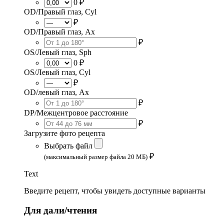
0 ₽
OD/Правый глаз, Cyl
₽
OD/Правый глаз, Ax
₽
OS/Левый глаз, Sph
0 ₽
OS/Левый глаз, Cyl
₽
OD/левый глаз, Ax
₽
DP/Межцентровое расстояние
₽
Загрузите фото рецепта
Выбрать файл
₽
(максимальный размер файла 20 МБ)
Text
Введите рецепт, чтобы увидеть доступные варианты
Для дали/чтения