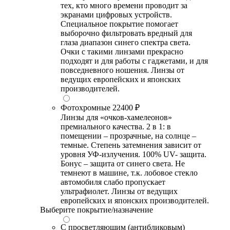
тех, кто много времени проводит за
экранами цифровых устройств.
Специальное покрытие помогает
выборочно фильтровать вредный для
глаза диапазон синего спектра света.
Очки с такими линзами прекрасно
подходят и для работы с гаджетами, и для
повседневного ношения. Линзы от
ведущих европейских и японских
производителей.
Фотохромные
22400 ₽
Линзы для «очков-хамелеонов»
премиального качества. 2 в 1: в
помещении – прозрачные, на солнце –
темные. Степень затемнения зависит от
уровня УФ-излучения. 100% UV- защита.
Бонус – защита от синего света. Не
темнеют в машине, т.к. лобовое стекло
автомобиля слабо пропускает
ультрафиолет. Линзы от ведущих
европейских и японских производителей.
Выберите покрытие/назначение
С просветляющим (антибликовым)