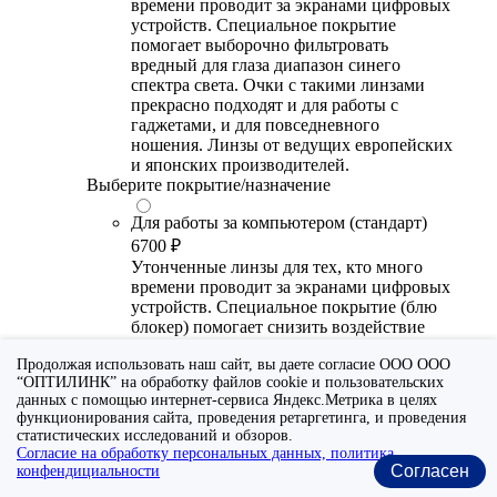
времени проводит за экранами цифровых
устройств. Специальное покрытие
помогает выборочно фильтровать
вредный для глаза диапазон синего
спектра света. Очки с такими линзами
прекрасно подходят и для работы с
гаджетами, и для повседневного
ношения. Линзы от ведущих европейских
и японских производителей.
Выберите покрытие/назначение
Для работы за компьютером (стандарт)
6700 ₽
Утонченные линзы для тех, кто много
времени проводит за экранами цифровых
устройств. Специальное покрытие (блю
блокер) помогает снизить воздействие
синего света от излучения мониторов.
Продолжая использовать наш сайт, вы даете согласие ООО ООО
Рекомендуются для использования во
“ОПТИЛИНК” на обработку файлов cookie и пользовательских
время работы с гаджетами, не для
данных с помощью интернет-сервиса Яндекс.Метрика в целях
постоянного ношения. Линзы
функционирования сайта, проведения ретаргетинга, и проведения
производства Сербии или Ю.-В. Азии.
статистических исследований и обзоров.
Согласие на обработку персональных данных, политика
Для работы за компьютером (премиум)
Согласен
конфендициальности
20300 ₽