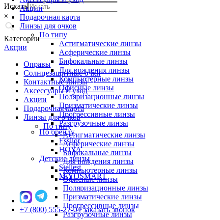
Искать
Акции
×
Подарочная карта
Линзы для очков
По типу
Категории
Астигматические линзы
Акции
Асферические линзы
Бифокальные линзы
Оправы
Для вождения линзы
Солнцезащитные очки
Компьютерные линзы
Контактные линзы
Офисные линзы
Аксессуары и уход
Поляризационные линзы
Акции
Призматические линзы
Подарочная карта
Прогрессивные линзы
Линзы для очков
Разгрузочные линзы
По типу
По бренду
Астигматические линзы
Essilor
Асферические линзы
HOYA
Бифокальные линзы
Детские линзы
Для вождения линзы
Stellest
Компьютерные линзы
MiYOSMART
Офисные линзы
Поляризационные линзы
Призматические линзы
Прогрессивные линзы
+7 (800) 555-27-04
заказать звонок
Разгрузочные линзы