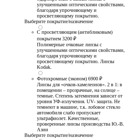
улучшенными оптическими свойствами,
благодаря упрочняющему и
просветляющему покрытию.
Выберите покрытие/назначение
С просветляющим (антибликовым)
покрытием
3200 ₽
Полимерные очковые линзы с
улучшенными оптическими свойствами,
благодаря упрочняющему и
просветляющему покрытию. Линзы
Kodak.
Фотохромные (эконом)
6900 ₽
Линзы для «очков-хамелеонов». 2 в 1: в
помещении – прозрачные, на солнце –
темные. Степень затемнения зависит от
уровня УФ-излучения. UV- защита. Не
темнеют в машине, т.к. лобовое стекло
автомобиля слабо пропускает
ультрафиолет. Качественные,
проверенные линзы производства Ю.-В.
Азии
Выберите покрытие/назначение