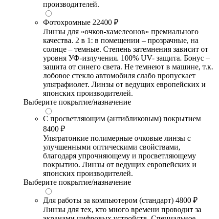
производителей.
Фотохромные
22400 ₽
Линзы для «очков-хамелеонов» премиального
качества. 2 в 1: в помещении – прозрачные, на
солнце – темные. Степень затемнения зависит от
уровня УФ-излучения. 100% UV- защита. Бонус –
защита от синего света. Не темнеют в машине, т.к.
лобовое стекло автомобиля слабо пропускает
ультрафиолет. Линзы от ведущих европейских и
японских производителей.
Выберите покрытие/назначение
С просветляющим (антибликовым) покрытием
8400 ₽
Ультратонкие полимерные очковые линзы с
улучшенными оптическими свойствами,
благодаря упрочняющему и просветляющему
покрытию. Линзы от ведущих европейских и
японских производителей.
Выберите покрытие/назначение
Для работы за компьютером (стандарт)
4800 ₽
Линзы для тех, кто много времени проводит за
экранами цифровых устройств. Специальное