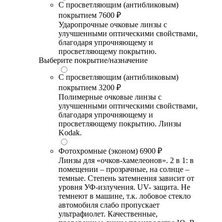
С просветляющим (антибликовым)
покрытием
7600 ₽
Ударопрочные очковые линзы с
улучшенными оптическими свойствами,
благодаря упрочняющему и
просветляющему покрытию.
Выберите покрытие/назначение
С просветляющим (антибликовым)
покрытием
3200 ₽
Полимерные очковые линзы с
улучшенными оптическими свойствами,
благодаря упрочняющему и
просветляющему покрытию. Линзы
Kodak.
Фотохромные (эконом)
6900 ₽
Линзы для «очков-хамелеонов». 2 в 1: в
помещении – прозрачные, на солнце –
темные. Степень затемнения зависит от
уровня УФ-излучения. UV- защита. Не
темнеют в машине, т.к. лобовое стекло
автомобиля слабо пропускает
ультрафиолет. Качественные,