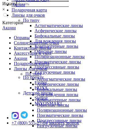
Искать
Акции
×
Подарочная карта
Линзы для очков
По типу
Категории
Астигматические линзы
Акции
Асферические линзы
Бифокальные линзы
Оправы
Для вождения линзы
Солнцезащитные очки
Компьютерные линзы
Контактные линзы
Офисные линзы
Аксессуары и уход
Поляризационные линзы
Акции
Призматические линзы
Подарочная карта
Прогрессивные линзы
Линзы для очков
Разгрузочные линзы
По типу
По бренду
Астигматические линзы
Essilor
Асферические линзы
HOYA
Бифокальные линзы
Детские линзы
Для вождения линзы
Stellest
Компьютерные линзы
MiYOSMART
Офисные линзы
Поляризационные линзы
Призматические линзы
Прогрессивные линзы
+7 (800) 555-27-04
заказать звонок
Разгрузочные линзы