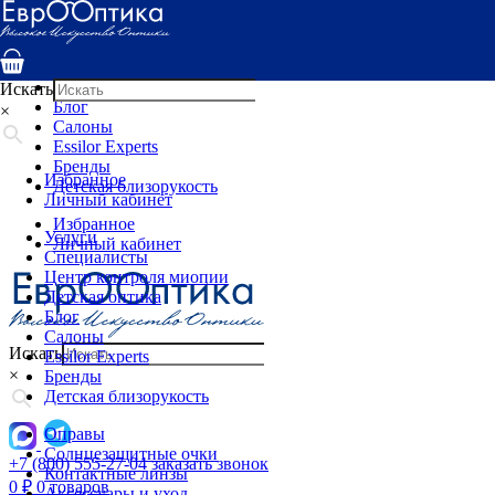
Услуги
Специалисты
Центр контроля миопии
Детская оптика
Искать
Блог
×
Салоны
Essilor Experts
Бренды
Избранное
Детская близорукость
Личный кабинет
Избранное
Услуги
Личный кабинет
Специалисты
Центр контроля миопии
Детская оптика
Блог
Салоны
Искать
Essilor Experts
×
Бренды
Детская близорукость
Оправы
Солнцезащитные очки
+7 (800) 555-27-04
заказать звонок
Контактные линзы
0
₽
0 товаров
Аксессуары и уход