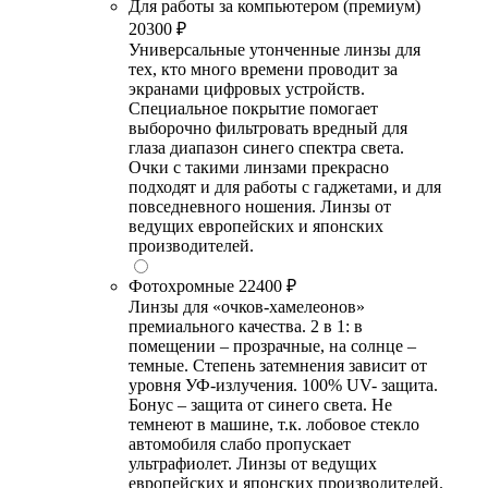
Для работы за компьютером (премиум)
20300 ₽
Универсальные утонченные линзы для
тех, кто много времени проводит за
экранами цифровых устройств.
Специальное покрытие помогает
выборочно фильтровать вредный для
глаза диапазон синего спектра света.
Очки с такими линзами прекрасно
подходят и для работы с гаджетами, и для
повседневного ношения. Линзы от
ведущих европейских и японских
производителей.
Фотохромные
22400 ₽
Линзы для «очков-хамелеонов»
премиального качества. 2 в 1: в
помещении – прозрачные, на солнце –
темные. Степень затемнения зависит от
уровня УФ-излучения. 100% UV- защита.
Бонус – защита от синего света. Не
темнеют в машине, т.к. лобовое стекло
автомобиля слабо пропускает
ультрафиолет. Линзы от ведущих
европейских и японских производителей.