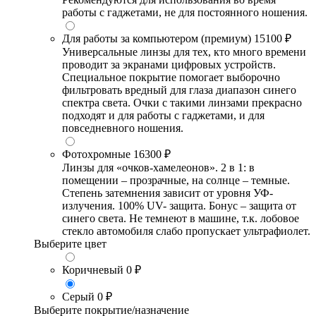
работы с гаджетами, не для постоянного ношения.
Для работы за компьютером (премиум)
15100 ₽
Универсальные линзы для тех, кто много времени
проводит за экранами цифровых устройств.
Специальное покрытие помогает выборочно
фильтровать вредный для глаза диапазон синего
спектра света. Очки с такими линзами прекрасно
подходят и для работы с гаджетами, и для
повседневного ношения.
Фотохромные
16300 ₽
Линзы для «очков-хамелеонов». 2 в 1: в
помещении – прозрачные, на солнце – темные.
Степень затемнения зависит от уровня УФ-
излучения. 100% UV- защита. Бонус – защита от
синего света. Не темнеют в машине, т.к. лобовое
стекло автомобиля слабо пропускает ультрафиолет.
Выберите цвет
Коричневый
0 ₽
Серый
0 ₽
Выберите покрытие/назначение