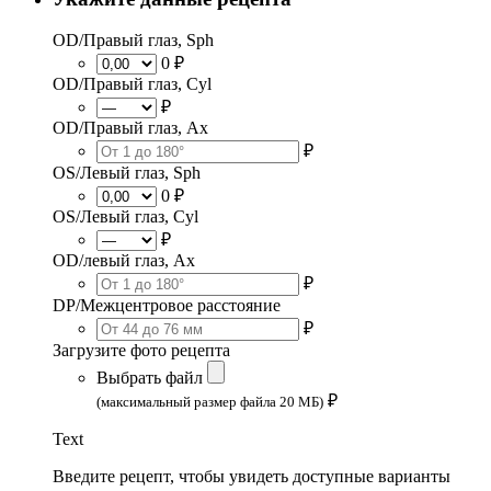
OD/Правый глаз, Sph
0 ₽
OD/Правый глаз, Cyl
₽
OD/Правый глаз, Ax
₽
OS/Левый глаз, Sph
0 ₽
OS/Левый глаз, Cyl
₽
OD/левый глаз, Ax
₽
DP/Межцентровое расстояние
₽
Загрузите фото рецепта
Выбрать файл
₽
(максимальный размер файла 20 МБ)
Text
Введите рецепт, чтобы увидеть доступные варианты