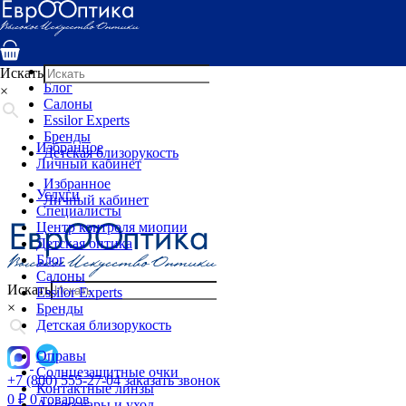
Услуги
Специалисты
Центр контроля миопии
Детская оптика
Искать
Блог
×
Салоны
Essilor Experts
Бренды
Избранное
Детская близорукость
Личный кабинет
Избранное
Услуги
Личный кабинет
Специалисты
Центр контроля миопии
Детская оптика
Блог
Салоны
Искать
Essilor Experts
×
Бренды
Детская близорукость
Оправы
Солнцезащитные очки
+7 (800) 555-27-04
заказать звонок
Контактные линзы
0
₽
0 товаров
Аксессуары и уход