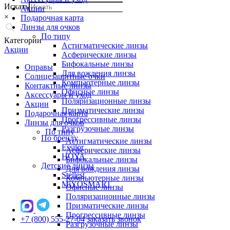
Искать
Акции
×
Подарочная карта
Линзы для очков
По типу
Категории
Астигматические линзы
Акции
Асферические линзы
Бифокальные линзы
Оправы
Для вождения линзы
Солнцезащитные очки
Компьютерные линзы
Контактные линзы
Офисные линзы
Аксессуары и уход
Поляризационные линзы
Акции
Призматические линзы
Подарочная карта
Прогрессивные линзы
Линзы для очков
Разгрузочные линзы
По типу
По бренду
Астигматические линзы
Essilor
Асферические линзы
HOYA
Бифокальные линзы
Детские линзы
Для вождения линзы
Stellest
Компьютерные линзы
MiYOSMART
Офисные линзы
Поляризационные линзы
Призматические линзы
Прогрессивные линзы
+7 (800) 555-27-04
заказать звонок
Разгрузочные линзы