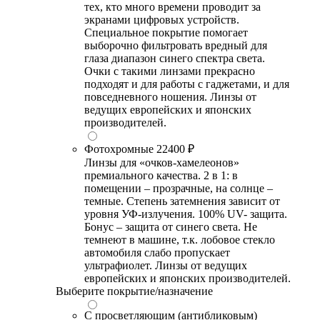
тех, кто много времени проводит за
экранами цифровых устройств.
Специальное покрытие помогает
выборочно фильтровать вредный для
глаза диапазон синего спектра света.
Очки с такими линзами прекрасно
подходят и для работы с гаджетами, и для
повседневного ношения. Линзы от
ведущих европейских и японских
производителей.
Фотохромные
22400 ₽
Линзы для «очков-хамелеонов»
премиального качества. 2 в 1: в
помещении – прозрачные, на солнце –
темные. Степень затемнения зависит от
уровня УФ-излучения. 100% UV- защита.
Бонус – защита от синего света. Не
темнеют в машине, т.к. лобовое стекло
автомобиля слабо пропускает
ультрафиолет. Линзы от ведущих
европейских и японских производителей.
Выберите покрытие/назначение
С просветляющим (антибликовым)