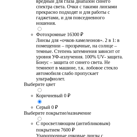
вредный для глаза диапазон синего
спектра света. Очки с такими линзами
прекрасно подходят и для работы с
гаджетами, и для повседневного
ношения.
Фотохромные
16300 ₽
Линзы для «очков-хамелеонов». 2 в 1: в
помещении – прозрачные, на солнце –
темные. Степень затемнения зависит от
уровня УФ-излучения. 100% UV- защита.
Бонус – защита от синего света. Не
темнеют в машине, т.к. лобовое стекло
автомобиля слабо пропускает
ультрафиолет.
Выберите цвет
Коричневый
0 ₽
Серый
0 ₽
Выберите покрытие/назначение
С просветляющим (антибликовым)
покрытием
7600 ₽
Ударопрочные очковые линзы с