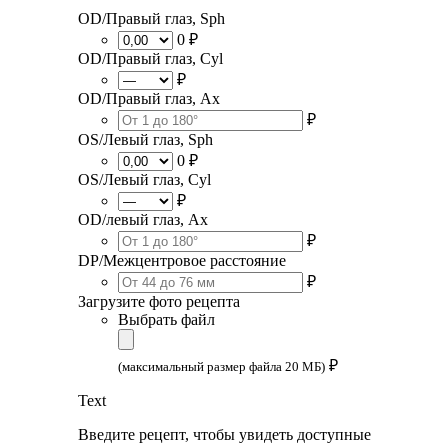
OD/Правый глаз, Sph
0 ₽
OD/Правый глаз, Cyl
₽
OD/Правый глаз, Ax
₽
OS/Левый глаз, Sph
0 ₽
OS/Левый глаз, Cyl
₽
OD/левый глаз, Ax
₽
DP/Межцентровое расстояние
₽
Загрузите фото рецепта
Выбрать файл
₽
(максимальный размер файла 20 МБ)
Text
Введите рецепт, чтобы увидеть доступные