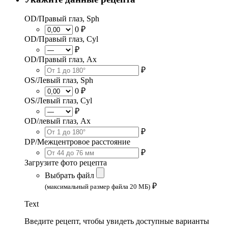
OD/Правый глаз, Sph
0 ₽
OD/Правый глаз, Cyl
₽
OD/Правый глаз, Ax
₽
OS/Левый глаз, Sph
0 ₽
OS/Левый глаз, Cyl
₽
OD/левый глаз, Ax
₽
DP/Межцентровое расстояние
₽
Загрузите фото рецепта
Выбрать файл
₽
(максимальный размер файла 20 МБ)
Text
Введите рецепт, чтобы увидеть доступные варианты