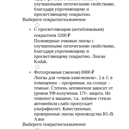
улучшенными оптическими свойствами,
благодаря упрочняющему и
просветляющему покрытию.
Выберите покрытие/назначение
С просветляющим (антибликовым)
покрытием
3200 ₽
Полимерные очковые линзы с
улучшенными оптическими свойствами,
благодаря упрочняющему и
просветляющему покрытию. Линзы
Kodak.
Фотохромные (эконом)
6900 ₽
Линзы для «очков-хамелеонов». 2 в 1: в
помещении – прозрачные, на солнце –
темные. Степень затемнения зависит от
уровня УФ-излучения. UV- защита. Не
темнеют в машине, т.к. лобовое стекло
автомобиля слабо пропускает
ультрафиолет. Качественные,
проверенные линзы производства Ю.-В.
Азии
Выберите покрытие/назначение