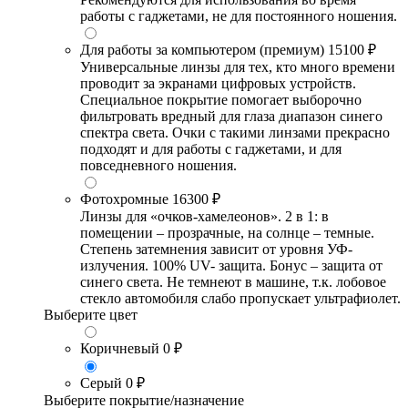
работы с гаджетами, не для постоянного ношения.
Для работы за компьютером (премиум)
15100 ₽
Универсальные линзы для тех, кто много времени
проводит за экранами цифровых устройств.
Специальное покрытие помогает выборочно
фильтровать вредный для глаза диапазон синего
спектра света. Очки с такими линзами прекрасно
подходят и для работы с гаджетами, и для
повседневного ношения.
Фотохромные
16300 ₽
Линзы для «очков-хамелеонов». 2 в 1: в
помещении – прозрачные, на солнце – темные.
Степень затемнения зависит от уровня УФ-
излучения. 100% UV- защита. Бонус – защита от
синего света. Не темнеют в машине, т.к. лобовое
стекло автомобиля слабо пропускает ультрафиолет.
Выберите цвет
Коричневый
0 ₽
Серый
0 ₽
Выберите покрытие/назначение