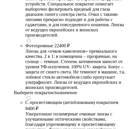
устройств. Специальное покрытие помогает
выборочно фильтровать вредный для глаза
диапазон синего спектра света. Очки с такими
линзами прекрасно подходят и для работы с
гаджетами, и для повседневного ношения. Линзы
от ведущих европейских и японских
производителей.
Фотохромные
22400 ₽
Линзы для «очков-хамелеонов» премиального
качества. 2 в 1: в помещении – прозрачные, на
солнце – темные. Степень затемнения зависит от
уровня УФ-излучения. 100% UV- защита. Бонус –
защита от синего света. Не темнеют в машине, т.к.
лобовое стекло автомобиля слабо пропускает
ультрафиолет. Линзы от ведущих европейских и
японских производителей.
Выберите покрытие/назначение
С просветляющим (антибликовым) покрытием
8400 ₽
Ультратонкие полимерные очковые линзы с
улучшенными оптическими свойствами,
благодаря упрочняющему и просветляющему