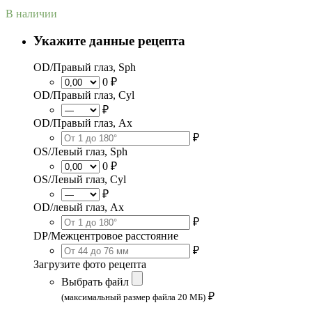
В наличии
Укажите данные рецепта
OD/Правый глаз, Sph
0 ₽
OD/Правый глаз, Cyl
₽
OD/Правый глаз, Ax
₽
OS/Левый глаз, Sph
0 ₽
OS/Левый глаз, Cyl
₽
OD/левый глаз, Ax
₽
DP/Межцентровое расстояние
₽
Загрузите фото рецепта
Выбрать файл
₽
(максимальный размер файла 20 МБ)