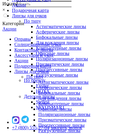
Искать
Акции
×
Подарочная карта
Линзы для очков
По типу
Категории
Астигматические линзы
Акции
Асферические линзы
Бифокальные линзы
Оправы
Для вождения линзы
Солнцезащитные очки
Компьютерные линзы
Контактные линзы
Офисные линзы
Аксессуары и уход
Поляризационные линзы
Акции
Призматические линзы
Подарочная карта
Прогрессивные линзы
Линзы для очков
Разгрузочные линзы
По типу
По бренду
Астигматические линзы
Essilor
Асферические линзы
HOYA
Бифокальные линзы
Детские линзы
Для вождения линзы
Stellest
Компьютерные линзы
MiYOSMART
Офисные линзы
Поляризационные линзы
Призматические линзы
Прогрессивные линзы
+7 (800) 555-27-04
заказать звонок
Разгрузочные линзы