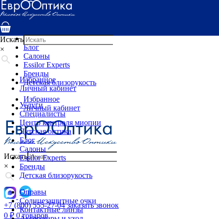
Услуги
Специалисты
Центр контроля миопии
Детская оптика
Искать
Блог
×
Салоны
Essilor Experts
Бренды
Избранное
Детская близорукость
Личный кабинет
Избранное
Услуги
Личный кабинет
Специалисты
Центр контроля миопии
Детская оптика
Блог
Салоны
Искать
Essilor Experts
×
Бренды
Детская близорукость
Оправы
Солнцезащитные очки
+7 (800) 555-27-04
заказать звонок
Контактные линзы
0
₽
0 товаров
Аксессуары и уход