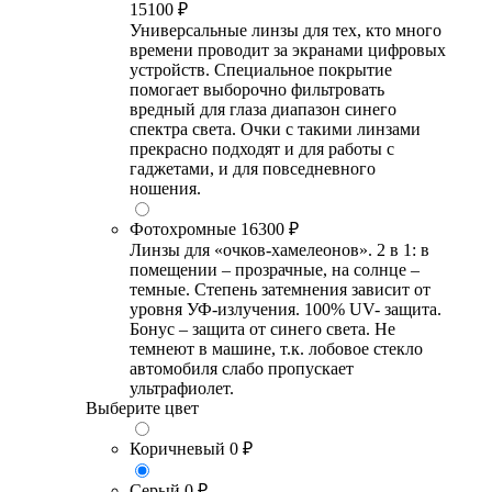
15100 ₽
Универсальные линзы для тех, кто много
времени проводит за экранами цифровых
устройств. Специальное покрытие
помогает выборочно фильтровать
вредный для глаза диапазон синего
спектра света. Очки с такими линзами
прекрасно подходят и для работы с
гаджетами, и для повседневного
ношения.
Фотохромные
16300 ₽
Линзы для «очков-хамелеонов». 2 в 1: в
помещении – прозрачные, на солнце –
темные. Степень затемнения зависит от
уровня УФ-излучения. 100% UV- защита.
Бонус – защита от синего света. Не
темнеют в машине, т.к. лобовое стекло
автомобиля слабо пропускает
ультрафиолет.
Выберите цвет
Коричневый
0 ₽
Серый
0 ₽