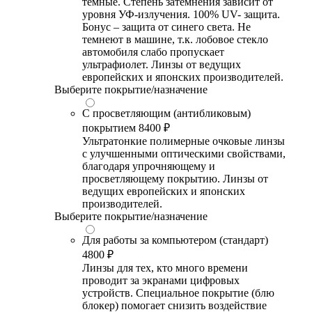
темные. Степень затемнения зависит от
уровня УФ-излучения. 100% UV- защита.
Бонус – защита от синего света. Не
темнеют в машине, т.к. лобовое стекло
автомобиля слабо пропускает
ультрафиолет. Линзы от ведущих
европейских и японских производителей.
Выберите покрытие/назначение
С просветляющим (антибликовым)
покрытием
8400 ₽
Ультратонкие полимерные очковые линзы
с улучшенными оптическими свойствами,
благодаря упрочняющему и
просветляющему покрытию. Линзы от
ведущих европейских и японских
производителей.
Выберите покрытие/назначение
Для работы за компьютером (стандарт)
4800 ₽
Линзы для тех, кто много времени
проводит за экранами цифровых
устройств. Специальное покрытие (блю
блокер) помогает снизить воздействие