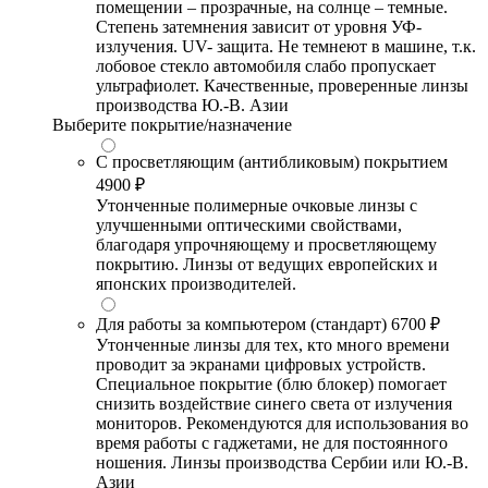
помещении – прозрачные, на солнце – темные.
Степень затемнения зависит от уровня УФ-
излучения. UV- защита. Не темнеют в машине, т.к.
лобовое стекло автомобиля слабо пропускает
ультрафиолет. Качественные, проверенные линзы
производства Ю.-В. Азии
Выберите покрытие/назначение
С просветляющим (антибликовым) покрытием
4900 ₽
Утонченные полимерные очковые линзы с
улучшенными оптическими свойствами,
благодаря упрочняющему и просветляющему
покрытию. Линзы от ведущих европейских и
японских производителей.
Для работы за компьютером (стандарт)
6700 ₽
Утонченные линзы для тех, кто много времени
проводит за экранами цифровых устройств.
Специальное покрытие (блю блокер) помогает
снизить воздействие синего света от излучения
мониторов. Рекомендуются для использования во
время работы с гаджетами, не для постоянного
ношения. Линзы производства Сербии или Ю.-В.
Азии