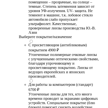
помещении – прозрачные, на солнце –
темные. Степень затемнения зависит от
уровня УФ-излучения. UV- защита. Не
темнеют в машине, т.к. лобовое стекло
автомобиля слабо пропускает
ультрафиолет. Качественные,
проверенные линзы производства Ю.-В.
Азии
Выберите покрытие/назначение
С просветляющим (антибликовым)
покрытием
4900 ₽
Утонченные полимерные очковые линзы
с улучшенными оптическими свойствами,
благодаря упрочняющему и
просветляющему покрытию. Линзы от
ведущих европейских и японских
производителей.
Для работы за компьютером (стандарт)
6700 ₽
Утонченные линзы для тех, кто много
времени проводит за экранами цифровых
устройств. Специальное покрытие (блю
блокер) помогает снизить воздействие