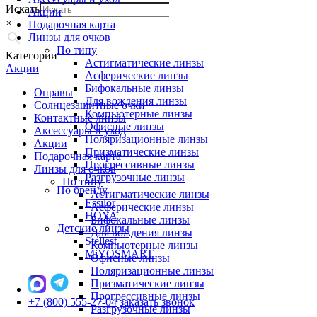
Искать
Акции
×
Подарочная карта
Линзы для очков
По типу
Категории
Астигматические линзы
Акции
Асферические линзы
Бифокальные линзы
Оправы
Для вождения линзы
Солнцезащитные очки
Компьютерные линзы
Контактные линзы
Офисные линзы
Аксессуары и уход
Поляризационные линзы
Акции
Призматические линзы
Подарочная карта
Прогрессивные линзы
Линзы для очков
Разгрузочные линзы
По типу
По бренду
Астигматические линзы
Essilor
Асферические линзы
HOYA
Бифокальные линзы
Детские линзы
Для вождения линзы
Stellest
Компьютерные линзы
MiYOSMART
Офисные линзы
Поляризационные линзы
Призматические линзы
Прогрессивные линзы
+7 (800) 555-27-04
заказать звонок
Разгрузочные линзы