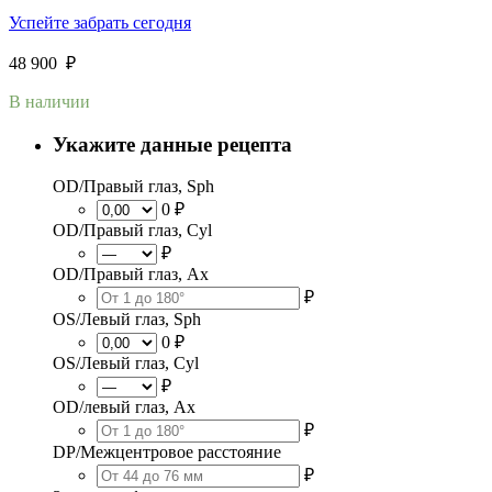
Успейте забрать сегодня
48 900
₽
В наличии
Укажите данные рецепта
OD/Правый глаз, Sph
0 ₽
OD/Правый глаз, Cyl
₽
OD/Правый глаз, Ax
₽
OS/Левый глаз, Sph
0 ₽
OS/Левый глаз, Cyl
₽
OD/левый глаз, Ax
₽
DP/Межцентровое расстояние
₽