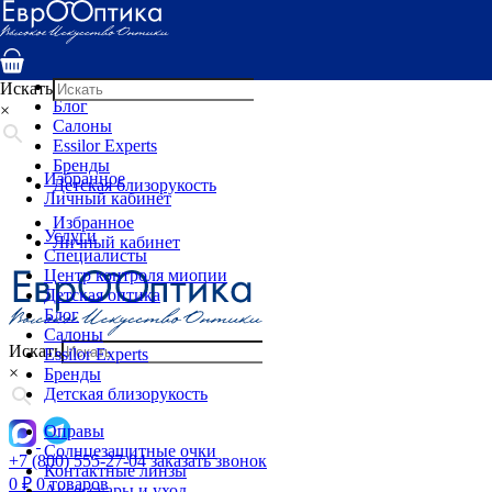
Услуги
Специалисты
Центр контроля миопии
Детская оптика
Искать
Блог
×
Салоны
Essilor Experts
Бренды
Избранное
Детская близорукость
Личный кабинет
Избранное
Услуги
Личный кабинет
Специалисты
Центр контроля миопии
Детская оптика
Блог
Салоны
Искать
Essilor Experts
×
Бренды
Детская близорукость
Оправы
Солнцезащитные очки
+7 (800) 555-27-04
заказать звонок
Контактные линзы
0
₽
0 товаров
Аксессуары и уход