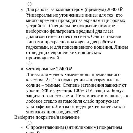
Для работы за компьютером (премиум)
20300 ₽
Универсальные утонченные линзы для тех, кто
много времени проводит за экранами цифровых
устройств. Специальное покрытие помогает
выборочно фильтровать вредный для глаза
диапазон синего спектра света. Очки с такими
линзами прекрасно подходят и для работы с
гаджетами, и для повседневного ношения. Линзы
от ведущих европейских и японских
производителей.
Фотохромные
22400 ₽
Линзы для «очков-хамелеонов» премиального
качества. 2 в 1: в помещении – прозрачные, на
солнце – темные. Степень затемнения зависит от
уровня УФ-излучения. 100% UV- защита. Бонус –
защита от синего света. Не темнеют в машине, т.к.
лобовое стекло автомобиля слабо пропускает
ультрафиолет. Линзы от ведущих европейских и
японских производителей.
Выберите покрытие/назначение
С просветляющим (антибликовым) покрытием