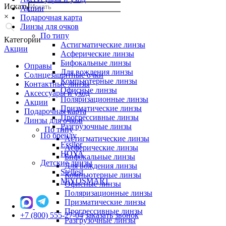
Искать
Акции
×
Подарочная карта
Линзы для очков
По типу
Категории
Астигматические линзы
Акции
Асферические линзы
Бифокальные линзы
Оправы
Для вождения линзы
Солнцезащитные очки
Компьютерные линзы
Контактные линзы
Офисные линзы
Аксессуары и уход
Поляризационные линзы
Акции
Призматические линзы
Подарочная карта
Прогрессивные линзы
Линзы для очков
Разгрузочные линзы
По типу
По бренду
Астигматические линзы
Essilor
Асферические линзы
HOYA
Бифокальные линзы
Детские линзы
Для вождения линзы
Stellest
Компьютерные линзы
MiYOSMART
Офисные линзы
Поляризационные линзы
Призматические линзы
Прогрессивные линзы
+7 (800) 555-27-04
заказать звонок
Разгрузочные линзы