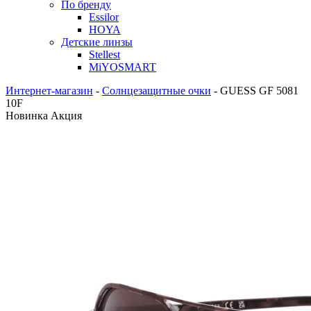
По бренду
Essilor
HOYA
Детские линзы
Stellest
MiYOSMART
Интернет-магазин
-
Солнцезащитные очки
-
GUESS GF 5081
10F
Новинка
Акция