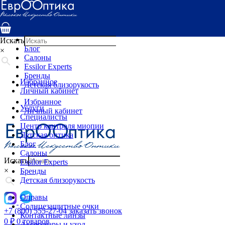
Услуги
Специалисты
Центр контроля миопии
Детская оптика
Искать
Блог
×
Салоны
Essilor Experts
Бренды
Избранное
Детская близорукость
Личный кабинет
Избранное
Услуги
Личный кабинет
Специалисты
Центр контроля миопии
Детская оптика
Блог
Салоны
Искать
Essilor Experts
×
Бренды
Детская близорукость
Оправы
Солнцезащитные очки
+7 (800) 555-27-04
заказать звонок
Контактные линзы
0
₽
0 товаров
Аксессуары и уход