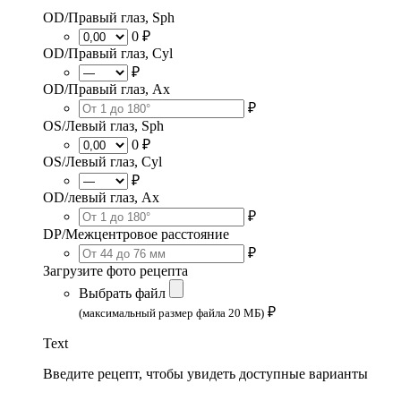
OD/Правый глаз, Sph
0 ₽
OD/Правый глаз, Cyl
₽
OD/Правый глаз, Ax
₽
OS/Левый глаз, Sph
0 ₽
OS/Левый глаз, Cyl
₽
OD/левый глаз, Ax
₽
DP/Межцентровое расстояние
₽
Загрузите фото рецепта
Выбрать файл
₽
(максимальный размер файла 20 МБ)
Text
Введите рецепт, чтобы увидеть доступные варианты