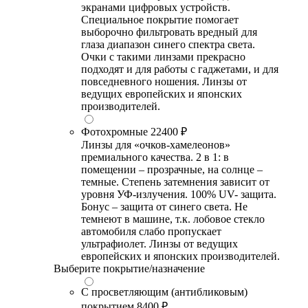
экранами цифровых устройств.
Специальное покрытие помогает
выборочно фильтровать вредный для
глаза диапазон синего спектра света.
Очки с такими линзами прекрасно
подходят и для работы с гаджетами, и для
повседневного ношения. Линзы от
ведущих европейских и японских
производителей.
Фотохромные
22400 ₽
Линзы для «очков-хамелеонов»
премиального качества. 2 в 1: в
помещении – прозрачные, на солнце –
темные. Степень затемнения зависит от
уровня УФ-излучения. 100% UV- защита.
Бонус – защита от синего света. Не
темнеют в машине, т.к. лобовое стекло
автомобиля слабо пропускает
ультрафиолет. Линзы от ведущих
европейских и японских производителей.
Выберите покрытие/назначение
С просветляющим (антибликовым)
покрытием
8400 ₽