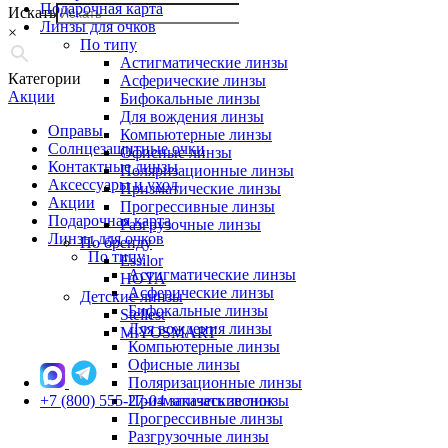
Подарочная карта
Искать
Линзы для очков
×
По типу
Астигматические линзы
Категории
Асферические линзы
Акции
Бифокальные линзы
Для вождения линзы
Оправы
Компьютерные линзы
Солнцезащитные очки
Офисные линзы
Контактные линзы
Поляризационные линзы
Аксессуары и уход
Призматические линзы
Акции
Прогрессивные линзы
Подарочная карта
Разгрузочные линзы
Линзы для очков
По бренду
По типу
Essilor
Астигматические линзы
HOYA
Асферические линзы
Детские линзы
Бифокальные линзы
Stellest
Для вождения линзы
MiYOSMART
Компьютерные линзы
Офисные линзы
Поляризационные линзы
+7 (800) 555-27-04
Призматические линзы
заказать звонок
Прогрессивные линзы
Разгрузочные линзы