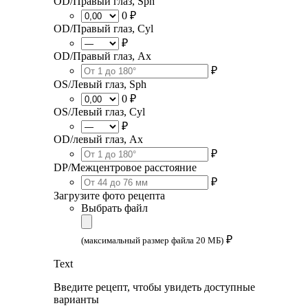
OD/Правый глаз, Sph
0 ₽
OD/Правый глаз, Cyl
₽
OD/Правый глаз, Ax
₽
OS/Левый глаз, Sph
0 ₽
OS/Левый глаз, Cyl
₽
OD/левый глаз, Ax
₽
DP/Межцентровое расстояние
₽
Загрузите фото рецепта
Выбрать файл
₽
(максимальный размер файла 20 МБ)
Text
Введите рецепт, чтобы увидеть доступные
варианты