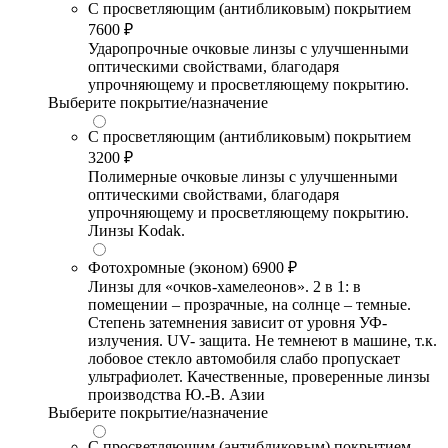
С просветляющим (антибликовым) покрытием
7600 ₽
Ударопрочные очковые линзы с улучшенными
оптическими свойствами, благодаря
упрочняющему и просветляющему покрытию.
Выберите покрытие/назначение
С просветляющим (антибликовым) покрытием
3200 ₽
Полимерные очковые линзы с улучшенными
оптическими свойствами, благодаря
упрочняющему и просветляющему покрытию.
Линзы Kodak.
Фотохромные (эконом)
6900 ₽
Линзы для «очков-хамелеонов». 2 в 1: в
помещении – прозрачные, на солнце – темные.
Степень затемнения зависит от уровня УФ-
излучения. UV- защита. Не темнеют в машине, т.к.
лобовое стекло автомобиля слабо пропускает
ультрафиолет. Качественные, проверенные линзы
производства Ю.-В. Азии
Выберите покрытие/назначение
С просветляющим (антибликовым) покрытием