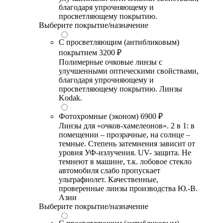
благодаря упрочняющему и
просветляющему покрытию.
Выберите покрытие/назначение
С просветляющим (антибликовым)
покрытием
3200 ₽
Полимерные очковые линзы с
улучшенными оптическими свойствами,
благодаря упрочняющему и
просветляющему покрытию. Линзы
Kodak.
Фотохромные (эконом)
6900 ₽
Линзы для «очков-хамелеонов». 2 в 1: в
помещении – прозрачные, на солнце –
темные. Степень затемнения зависит от
уровня УФ-излучения. UV- защита. Не
темнеют в машине, т.к. лобовое стекло
автомобиля слабо пропускает
ультрафиолет. Качественные,
проверенные линзы производства Ю.-В.
Азии
Выберите покрытие/назначение