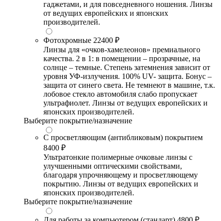
гаджетами, и для повседневного ношения. Линзы
от ведущих европейских и японских
производителей.
Фотохромные
22400 ₽
Линзы для «очков-хамелеонов» премиального
качества. 2 в 1: в помещении – прозрачные, на
солнце – темные. Степень затемнения зависит от
уровня УФ-излучения. 100% UV- защита. Бонус –
защита от синего света. Не темнеют в машине, т.к.
лобовое стекло автомобиля слабо пропускает
ультрафиолет. Линзы от ведущих европейских и
японских производителей.
Выберите покрытие/назначение
С просветляющим (антибликовым) покрытием
8400 ₽
Ультратонкие полимерные очковые линзы с
улучшенными оптическими свойствами,
благодаря упрочняющему и просветляющему
покрытию. Линзы от ведущих европейских и
японских производителей.
Выберите покрытие/назначение
Для работы за компьютером (стандарт)
4800 ₽