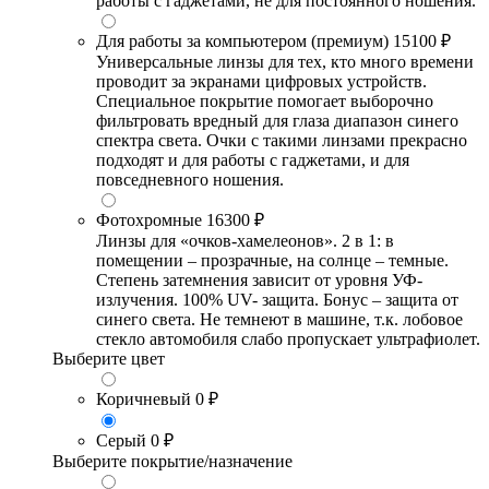
работы с гаджетами, не для постоянного ношения.
Для работы за компьютером (премиум)
15100 ₽
Универсальные линзы для тех, кто много времени
проводит за экранами цифровых устройств.
Специальное покрытие помогает выборочно
фильтровать вредный для глаза диапазон синего
спектра света. Очки с такими линзами прекрасно
подходят и для работы с гаджетами, и для
повседневного ношения.
Фотохромные
16300 ₽
Линзы для «очков-хамелеонов». 2 в 1: в
помещении – прозрачные, на солнце – темные.
Степень затемнения зависит от уровня УФ-
излучения. 100% UV- защита. Бонус – защита от
синего света. Не темнеют в машине, т.к. лобовое
стекло автомобиля слабо пропускает ультрафиолет.
Выберите цвет
Коричневый
0 ₽
Серый
0 ₽
Выберите покрытие/назначение