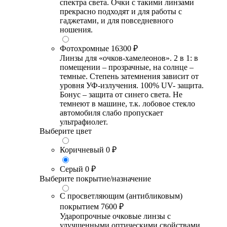
спектра света. Очки с такими линзами
прекрасно подходят и для работы с
гаджетами, и для повседневного
ношения.
Фотохромные
16300 ₽
Линзы для «очков-хамелеонов». 2 в 1: в
помещении – прозрачные, на солнце –
темные. Степень затемнения зависит от
уровня УФ-излучения. 100% UV- защита.
Бонус – защита от синего света. Не
темнеют в машине, т.к. лобовое стекло
автомобиля слабо пропускает
ультрафиолет.
Выберите цвет
Коричневый
0 ₽
Серый
0 ₽
Выберите покрытие/назначение
С просветляющим (антибликовым)
покрытием
7600 ₽
Ударопрочные очковые линзы с
улучшенными оптическими свойствами,