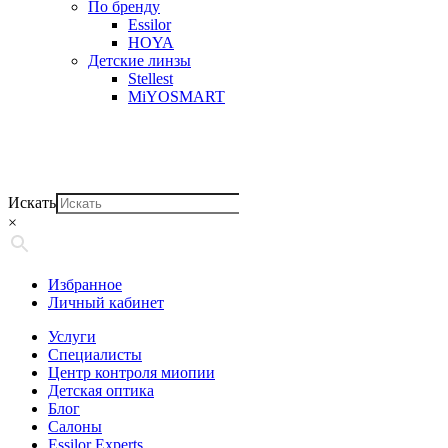
По бренду
Essilor
HOYA
Детские линзы
Stellest
MiYOSMART
Искать
×
Избранное
Личный кабинет
Услуги
Специалисты
Центр контроля миопии
Детская оптика
Блог
Салоны
Essilor Experts