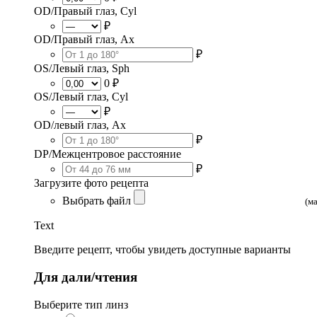
OD/Правый глаз, Cyl
₽
OD/Правый глаз, Ax
₽
OS/Левый глаз, Sph
0 ₽
OS/Левый глаз, Cyl
₽
OD/левый глаз, Ax
₽
DP/Межцентровое расстояние
₽
Загрузите фото рецепта
Выбрать файл
(м
Text
Введите рецепт, чтобы увидеть доступные варианты
Для дали/чтения
Выберите тип линз