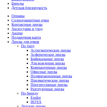
Бренды
Детская близорукость
Оправы
Солнцезащитные очки
Контактные линзы
Аксессуары и уход
Акции
Подарочная карта
Линзы для очков
По типу
Астигматические линзы
Асферические линзы
Бифокальные линзы
Для вождения линзы
Компьютерные линзы
Офисные линзы
Поляризационные линзы
Призматические линзы
Прогрессивные линзы
Разгрузочные линзы
По бренду
Essilor
HOYA
Детские линзы