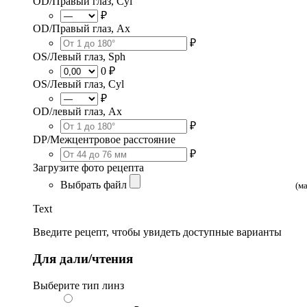
OD/Правый глаз, Cyl
₽
OD/Правый глаз, Ax
₽
OS/Левый глаз, Sph
0 ₽
OS/Левый глаз, Cyl
₽
OD/левый глаз, Ax
₽
DP/Межцентровое расстояние
₽
Загрузите фото рецепта
Выбрать файл
(м
Text
Введите рецепт, чтобы увидеть доступные варианты
Для дали/чтения
Выберите тип линз