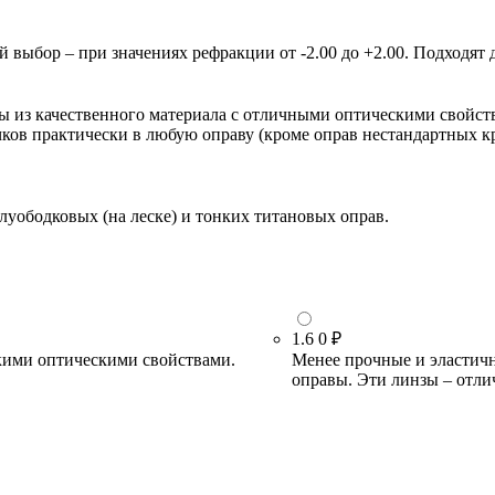
ыбор – при значениях рефракции от -2.00 до +2.00. Подходят д
зы из качественного материала с отличными оптическими свойст
очков практически в любую оправу (кроме оправ нестандартных 
луободковых (на леске) и тонких титановых оправ.
1.6
0 ₽
кими оптическими свойствами.
Менее прочные и эластичн
оправы. Эти линзы – отли