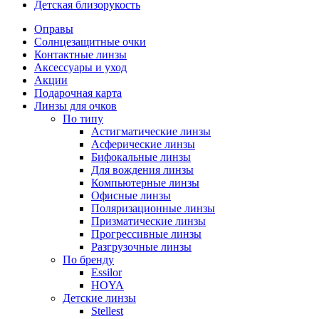
Детская близорукость
Оправы
Солнцезащитные очки
Контактные линзы
Аксессуары и уход
Акции
Подарочная карта
Линзы для очков
По типу
Астигматические линзы
Асферические линзы
Бифокальные линзы
Для вождения линзы
Компьютерные линзы
Офисные линзы
Поляризационные линзы
Призматические линзы
Прогрессивные линзы
Разгрузочные линзы
По бренду
Essilor
HOYA
Детские линзы
Stellest