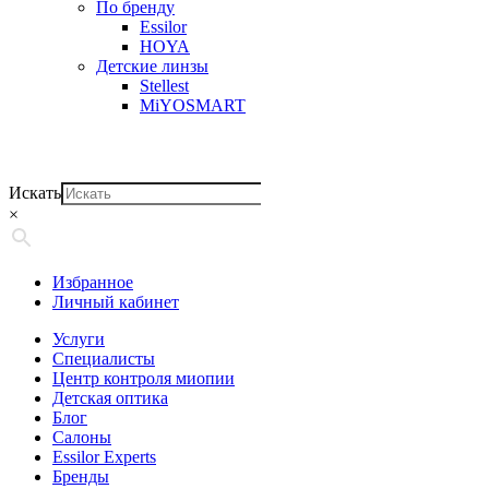
По бренду
Essilor
HOYA
Детские линзы
Stellest
MiYOSMART
Искать
×
Избранное
Личный кабинет
Услуги
Специалисты
Центр контроля миопии
Детская оптика
Блог
Салоны
Essilor Experts
Бренды