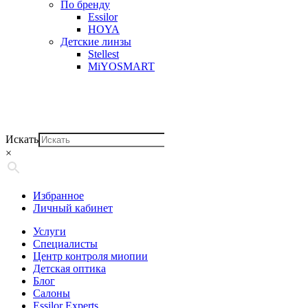
По бренду
Essilor
HOYA
Детские линзы
Stellest
MiYOSMART
Искать
×
Избранное
Личный кабинет
Услуги
Специалисты
Центр контроля миопии
Детская оптика
Блог
Салоны
Essilor Experts