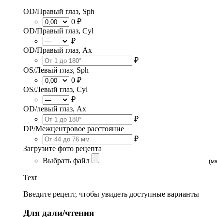
OD/Правый глаз, Sph
0 ₽
OD/Правый глаз, Cyl
₽
OD/Правый глаз, Ax
₽
OS/Левый глаз, Sph
0 ₽
OS/Левый глаз, Cyl
₽
OD/левый глаз, Ax
₽
DP/Межцентровое расстояние
₽
Загрузите фото рецепта
Выбрать файл
(м
Text
Введите рецепт, чтобы увидеть доступные варианты
Для дали/чтения