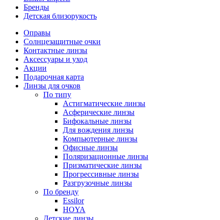
Бренды
Детская близорукость
Оправы
Солнцезащитные очки
Контактные линзы
Аксессуары и уход
Акции
Подарочная карта
Линзы для очков
По типу
Астигматические линзы
Асферические линзы
Бифокальные линзы
Для вождения линзы
Компьютерные линзы
Офисные линзы
Поляризационные линзы
Призматические линзы
Прогрессивные линзы
Разгрузочные линзы
По бренду
Essilor
HOYA
Детские линзы