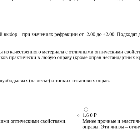
ыбор – при значениях рефракции от -2.00 до +2.00. Подходят д
зы из качественного материала с отличными оптическими свойст
очков практически в любую оправу (кроме оправ нестандартных 
луободковых (на леске) и тонких титановых оправ.
1.6
0 ₽
кими оптическими свойствами.
Менее прочные и эластичн
оправы. Эти линзы – отли