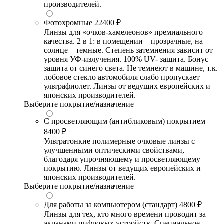
производителей.
Фотохромные
22400 ₽
Линзы для «очков-хамелеонов» премиального
качества. 2 в 1: в помещении – прозрачные, на
солнце – темные. Степень затемнения зависит от
уровня УФ-излучения. 100% UV- защита. Бонус –
защита от синего света. Не темнеют в машине, т.к.
лобовое стекло автомобиля слабо пропускает
ультрафиолет. Линзы от ведущих европейских и
японских производителей.
Выберите покрытие/назначение
С просветляющим (антибликовым) покрытием
8400 ₽
Ультратонкие полимерные очковые линзы с
улучшенными оптическими свойствами,
благодаря упрочняющему и просветляющему
покрытию. Линзы от ведущих европейских и
японских производителей.
Выберите покрытие/назначение
Для работы за компьютером (стандарт)
4800 ₽
Линзы для тех, кто много времени проводит за
экранами цифровых устройств. Специальное