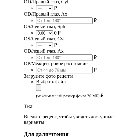
OD/Правый глаз, Cyl
₽
OD/Правый глаз, Ax
₽
OS/Левый глаз, Sph
0 ₽
OS/Левый глаз, Cyl
₽
OD/левый глаз, Ax
₽
DP/Межцентровое расстояние
₽
Загрузите фото рецепта
Выбрать файл
₽
(максимальный размер файла 20 МБ)
Text
Введите рецепт, чтобы увидеть доступные
варианты
Для дали/чтения