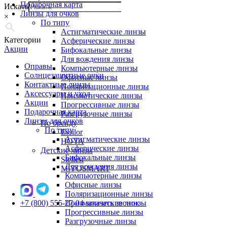
Подарочная карта
Искать
Линзы для очков
×
По типу
Астигматические линзы
Категории
Асферические линзы
Акции
Бифокальные линзы
Для вождения линзы
Оправы
Компьютерные линзы
Солнцезащитные очки
Офисные линзы
Контактные линзы
Поляризационные линзы
Аксессуары и уход
Призматические линзы
Акции
Прогрессивные линзы
Подарочная карта
Разгрузочные линзы
Линзы для очков
По бренду
По типу
Essilor
Астигматические линзы
HOYA
Асферические линзы
Детские линзы
Бифокальные линзы
Stellest
Для вождения линзы
MiYOSMART
Компьютерные линзы
Офисные линзы
Поляризационные линзы
+7 (800) 555-27-04
Призматические линзы
заказать звонок
Прогрессивные линзы
Разгрузочные линзы