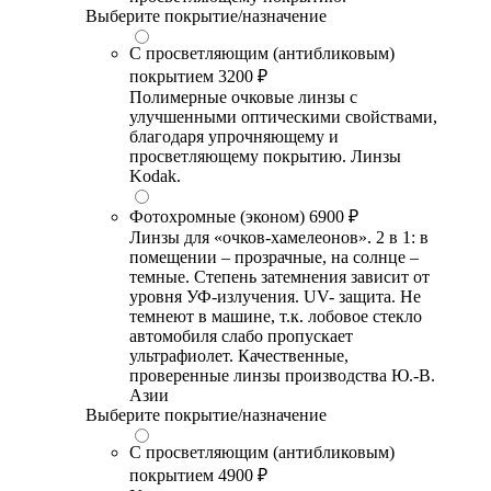
Выберите покрытие/назначение
С просветляющим (антибликовым)
покрытием
3200 ₽
Полимерные очковые линзы с
улучшенными оптическими свойствами,
благодаря упрочняющему и
просветляющему покрытию. Линзы
Kodak.
Фотохромные (эконом)
6900 ₽
Линзы для «очков-хамелеонов». 2 в 1: в
помещении – прозрачные, на солнце –
темные. Степень затемнения зависит от
уровня УФ-излучения. UV- защита. Не
темнеют в машине, т.к. лобовое стекло
автомобиля слабо пропускает
ультрафиолет. Качественные,
проверенные линзы производства Ю.-В.
Азии
Выберите покрытие/назначение
С просветляющим (антибликовым)
покрытием
4900 ₽