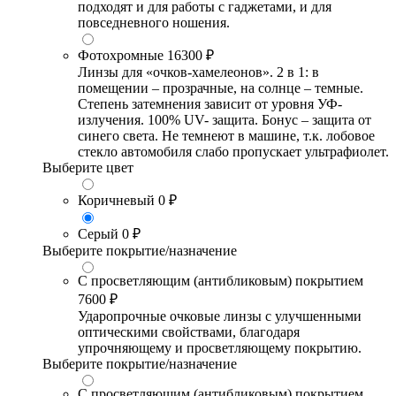
подходят и для работы с гаджетами, и для
повседневного ношения.
Фотохромные
16300 ₽
Линзы для «очков-хамелеонов». 2 в 1: в
помещении – прозрачные, на солнце – темные.
Степень затемнения зависит от уровня УФ-
излучения. 100% UV- защита. Бонус – защита от
синего света. Не темнеют в машине, т.к. лобовое
стекло автомобиля слабо пропускает ультрафиолет.
Выберите цвет
Коричневый
0 ₽
Серый
0 ₽
Выберите покрытие/назначение
С просветляющим (антибликовым) покрытием
7600 ₽
Ударопрочные очковые линзы с улучшенными
оптическими свойствами, благодаря
упрочняющему и просветляющему покрытию.
Выберите покрытие/назначение
С просветляющим (антибликовым) покрытием