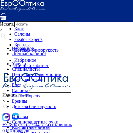
Услуги
Специалисты
Центр контроля миопии
Детская оптика
Искать
Блог
×
Салоны
Essilor Experts
Бренды
Избранное
Детская близорукость
Личный кабинет
Избранное
Услуги
Личный кабинет
Специалисты
Центр контроля миопии
Детская оптика
Блог
Салоны
Искать
Essilor Experts
×
Бренды
Детская близорукость
Оправы
Солнцезащитные очки
+7 (800) 555-27-04
заказать звонок
Контактные линзы
0
₽
0 товаров
Аксессуары и уход