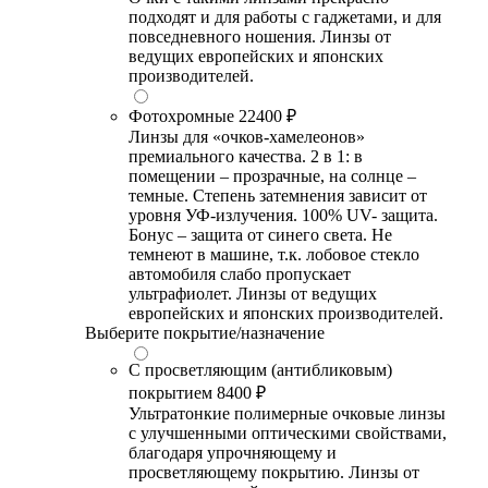
подходят и для работы с гаджетами, и для
повседневного ношения. Линзы от
ведущих европейских и японских
производителей.
Фотохромные
22400 ₽
Линзы для «очков-хамелеонов»
премиального качества. 2 в 1: в
помещении – прозрачные, на солнце –
темные. Степень затемнения зависит от
уровня УФ-излучения. 100% UV- защита.
Бонус – защита от синего света. Не
темнеют в машине, т.к. лобовое стекло
автомобиля слабо пропускает
ультрафиолет. Линзы от ведущих
европейских и японских производителей.
Выберите покрытие/назначение
С просветляющим (антибликовым)
покрытием
8400 ₽
Ультратонкие полимерные очковые линзы
с улучшенными оптическими свойствами,
благодаря упрочняющему и
просветляющему покрытию. Линзы от