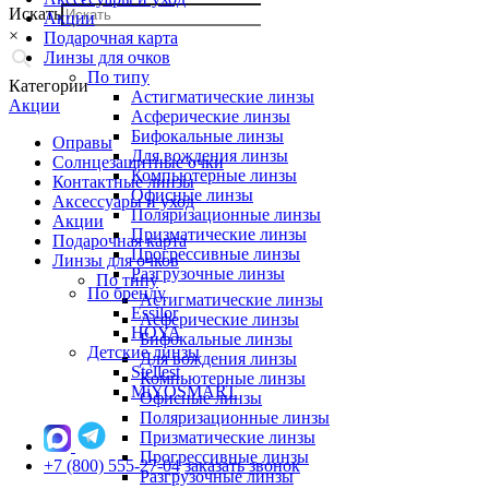
Искать
Акции
×
Подарочная карта
Линзы для очков
По типу
Категории
Астигматические линзы
Акции
Асферические линзы
Бифокальные линзы
Оправы
Для вождения линзы
Солнцезащитные очки
Компьютерные линзы
Контактные линзы
Офисные линзы
Аксессуары и уход
Поляризационные линзы
Акции
Призматические линзы
Подарочная карта
Прогрессивные линзы
Линзы для очков
Разгрузочные линзы
По типу
По бренду
Астигматические линзы
Essilor
Асферические линзы
HOYA
Бифокальные линзы
Детские линзы
Для вождения линзы
Stellest
Компьютерные линзы
MiYOSMART
Офисные линзы
Поляризационные линзы
Призматические линзы
Прогрессивные линзы
+7 (800) 555-27-04
заказать звонок
Разгрузочные линзы