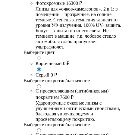
Фотохромные
16300 ₽
Линзы для «очков-хамелеонов». 2 в 1: в
помещении – прозрачные, на солнце –
темные. Степень затемнения зависит от
уровня УФ-излучения. 100% UV- защита.
Бонус – защита от синего света. Не
темнеют в машине, т.к. лобовое стекло
автомобиля слабо пропускает
ультрафиолет.
Выберите цвет
Коричневый
0 ₽
Серый
0 ₽
Выберите покрытие/назначение
С просветляющим (антибликовым)
покрытием
7600 ₽
Ударопрочные очковые линзы с
улучшенными оптическими свойствами,
благодаря упрочняющему и
просветляющему покрытию.
Выберите покрытие/назначение
С просветляющим (антибликовым)