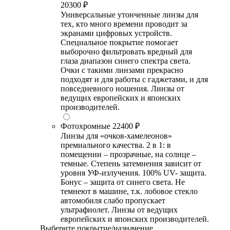
20300 ₽
Универсальные утонченные линзы для
тех, кто много времени проводит за
экранами цифровых устройств.
Специальное покрытие помогает
выборочно фильтровать вредный для
глаза диапазон синего спектра света.
Очки с такими линзами прекрасно
подходят и для работы с гаджетами, и для
повседневного ношения. Линзы от
ведущих европейских и японских
производителей.
Фотохромные
22400 ₽
Линзы для «очков-хамелеонов»
премиального качества. 2 в 1: в
помещении – прозрачные, на солнце –
темные. Степень затемнения зависит от
уровня УФ-излучения. 100% UV- защита.
Бонус – защита от синего света. Не
темнеют в машине, т.к. лобовое стекло
автомобиля слабо пропускает
ультрафиолет. Линзы от ведущих
европейских и японских производителей.
Выберите покрытие/назначение