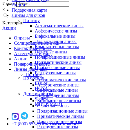
Искать
Акции
×
Подарочная карта
Линзы для очков
По типу
Категории
Астигматические линзы
Акции
Асферические линзы
Бифокальные линзы
Оправы
Для вождения линзы
Солнцезащитные очки
Компьютерные линзы
Контактные линзы
Офисные линзы
Аксессуары и уход
Поляризационные линзы
Акции
Призматические линзы
Подарочная карта
Прогрессивные линзы
Линзы для очков
Разгрузочные линзы
По типу
По бренду
Астигматические линзы
Essilor
Асферические линзы
HOYA
Бифокальные линзы
Детские линзы
Для вождения линзы
Stellest
Компьютерные линзы
MiYOSMART
Офисные линзы
Поляризационные линзы
Призматические линзы
Прогрессивные линзы
+7 (800) 555-27-04
заказать звонок
Разгрузочные линзы