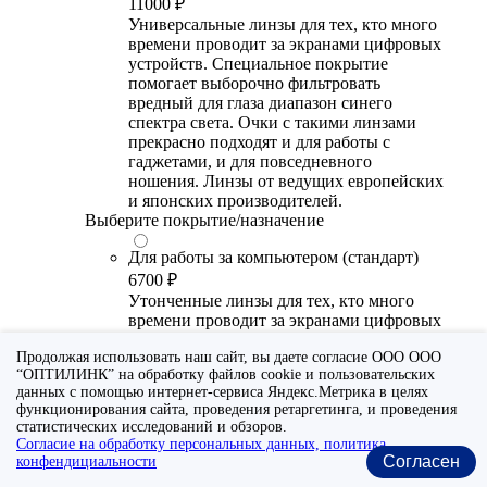
11000 ₽
Универсальные линзы для тех, кто много
времени проводит за экранами цифровых
устройств. Специальное покрытие
помогает выборочно фильтровать
вредный для глаза диапазон синего
спектра света. Очки с такими линзами
прекрасно подходят и для работы с
гаджетами, и для повседневного
ношения. Линзы от ведущих европейских
и японских производителей.
Выберите покрытие/назначение
Для работы за компьютером (стандарт)
6700 ₽
Утонченные линзы для тех, кто много
времени проводит за экранами цифровых
устройств. Специальное покрытие (блю
Продолжая использовать наш сайт, вы даете согласие ООО ООО
блокер) помогает снизить воздействие
“ОПТИЛИНК” на обработку файлов cookie и пользовательских
синего света от излучения мониторов.
данных с помощью интернет-сервиса Яндекс.Метрика в целях
Рекомендуются для использования во
функционирования сайта, проведения ретаргетинга, и проведения
время работы с гаджетами, не для
статистических исследований и обзоров.
постоянного ношения. Линзы
Согласие на обработку персональных данных, политика
производства Сербии или Ю.-В. Азии.
Согласен
конфендициальности