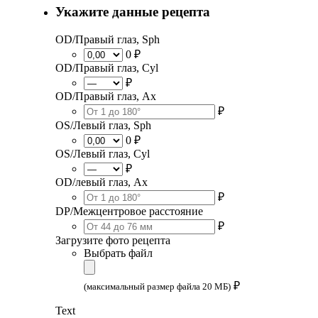
Укажите данные рецепта
OD/Правый глаз, Sph
0 ₽
OD/Правый глаз, Cyl
₽
OD/Правый глаз, Ax
₽
OS/Левый глаз, Sph
0 ₽
OS/Левый глаз, Cyl
₽
OD/левый глаз, Ax
₽
DP/Межцентровое расстояние
₽
Загрузите фото рецепта
Выбрать файл
₽
(максимальный размер файла 20 МБ)
Text