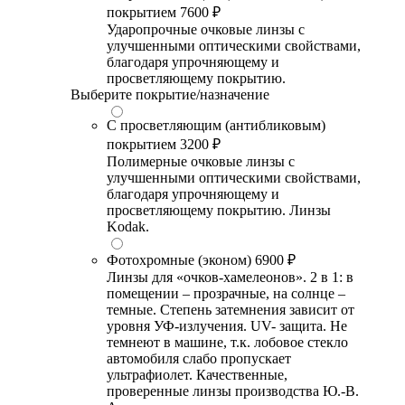
покрытием
7600 ₽
Ударопрочные очковые линзы с
улучшенными оптическими свойствами,
благодаря упрочняющему и
просветляющему покрытию.
Выберите покрытие/назначение
С просветляющим (антибликовым)
покрытием
3200 ₽
Полимерные очковые линзы с
улучшенными оптическими свойствами,
благодаря упрочняющему и
просветляющему покрытию. Линзы
Kodak.
Фотохромные (эконом)
6900 ₽
Линзы для «очков-хамелеонов». 2 в 1: в
помещении – прозрачные, на солнце –
темные. Степень затемнения зависит от
уровня УФ-излучения. UV- защита. Не
темнеют в машине, т.к. лобовое стекло
автомобиля слабо пропускает
ультрафиолет. Качественные,
проверенные линзы производства Ю.-В.