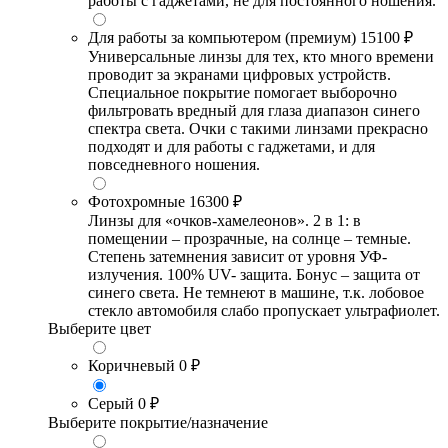
работы с гаджетами, не для постоянного ношения.
Для работы за компьютером (премиум)
15100 ₽
Универсальные линзы для тех, кто много времени
проводит за экранами цифровых устройств.
Специальное покрытие помогает выборочно
фильтровать вредный для глаза диапазон синего
спектра света. Очки с такими линзами прекрасно
подходят и для работы с гаджетами, и для
повседневного ношения.
Фотохромные
16300 ₽
Линзы для «очков-хамелеонов». 2 в 1: в
помещении – прозрачные, на солнце – темные.
Степень затемнения зависит от уровня УФ-
излучения. 100% UV- защита. Бонус – защита от
синего света. Не темнеют в машине, т.к. лобовое
стекло автомобиля слабо пропускает ультрафиолет.
Выберите цвет
Коричневый
0 ₽
Серый
0 ₽
Выберите покрытие/назначение