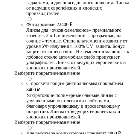
гаджетами, и для повседневного ношения. Линзы
от ведущих европейских и японских
производителей.
Фотохромные
22400 ₽
Линзы для «очков-хамелеонов» премиального
качества. 2 в 1: в помещении – прозрачные, на
солнце – темные. Степень затемнения зависит от
уровня УФ-излучения. 100% UV- защита. Бонус –
защита от синего света. Не темнеют в машине, т.к.
лобовое стекло автомобиля слабо пропускает
ультрафиолет. Линзы от ведущих европейских и
японских производителей.
Выберите покрытие/назначение
С просветляющим (антибликовым) покрытием
8400 ₽
Ультратонкие полимерные очковые линзы с
улучшенными оптическими свойствами,
благодаря упрочняющему и просветляющему
покрытию. Линзы от ведущих европейских и
японских производителей.
Выберите покрытие/назначение
Для работы за компьютером (стандарт)
4800 ₽