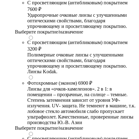
С просветляющим (антибликовым) покрытием
7600 ₽
Ударопрочные очковые линзы с улучшенными
оптическими свойствами, благодаря
упрочняющему и просветляющему покрытию.
Выберите покрытие/назначение
С просветляющим (антибликовым) покрытием
3200 ₽
Полимерные очковые линзы с улучшенными
оптическими свойствами, благодаря
упрочняющему и просветляющему покрытию.
Линзы Kodak.
Фотохромные (эконом)
6900 ₽
Линзы для «очков-хамелеонов». 2 в 1: в
помещении – прозрачные, на солнце – темные.
Степень затемнения зависит от уровня УФ-
излучения. UV- защита. Не темнеют в машине, т.к.
лобовое стекло автомобиля слабо пропускает
ультрафиолет. Качественные, проверенные линзы
производства Ю.-В. Азии
Выберите покрытие/назначение
С просветляющим (антибликовым) покрытием