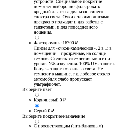
устройств. Специальное покрытие
помогает выборочно фильтровать
вредный для глаза диапазон синего
спектра света. Очки с такими линзами
прекрасно подходят и для работы с
гаджетами, и для повседневного
ношения.
Фотохромные
16300 ₽
Линзы для «очков-хамелеонов». 2 в 1: в
помещении – прозрачные, на солнце –
темные. Степень затемнения зависит от
уровня УФ-излучения. 100% UV- защита.
Бонус – защита от синего света. Не
темнеют в машине, т.к. лобовое стекло
автомобиля слабо пропускает
ультрафиолет.
Выберите цвет
Коричневый
0 ₽
Серый
0 ₽
Выберите покрытие/назначение
С просветляющим (антибликовым)