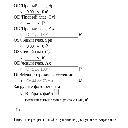
OD/Правый глаз, Sph
0 ₽
OD/Правый глаз, Cyl
₽
OD/Правый глаз, Ax
₽
OS/Левый глаз, Sph
0 ₽
OS/Левый глаз, Cyl
₽
OD/левый глаз, Ax
₽
DP/Межцентровое расстояние
₽
Загрузите фото рецепта
Выбрать файл
₽
(максимальный размер файла 20 МБ)
Text
Введите рецепт, чтобы увидеть доступные варианты