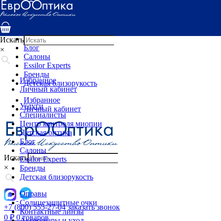
Услуги
Специалисты
Центр контроля миопии
Детская оптика
Искать
Блог
×
Салоны
Essilor Experts
Бренды
Избранное
Детская близорукость
Личный кабинет
Избранное
Услуги
Личный кабинет
Специалисты
Центр контроля миопии
Детская оптика
Блог
Салоны
Искать
Essilor Experts
×
Бренды
Детская близорукость
Оправы
Солнцезащитные очки
+7 (800) 555-27-04
заказать звонок
Контактные линзы
0
₽
0 товаров
Аксессуары и уход