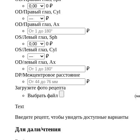
0 ₽
OD/Правый глаз, Cyl
₽
OD/Правый глаз, Ax
₽
OS/Левый глаз, Sph
0 ₽
OS/Левый глаз, Cyl
₽
OD/левый глаз, Ax
₽
DP/Межцентровое расстояние
₽
Загрузите фото рецепта
Выбрать файл
(м
Text
Введите рецепт, чтобы увидеть доступные варианты
Для дали/чтения