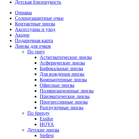
Детская близорукость
Оправы
Солнцезащитные очки
Контактные линзы
Аксессуары и уход
Акции
Подарочная карта
Линзы для очков
По типу
Астигматические линзы
Асферические линзы
Бифокальные линзы
Для вождения линзы
Компьютерные линзы
Офисные линзы
Поляризационные линзы
Призматические линзы
Прогрессивные линзы
Разгрузочные линзы
По бренду
Essilor
HOYA
Детские линзы
Stellest