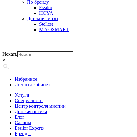
По бренду
Essilor
HOYA
Детские линзы
Stellest
MiYOSMART
Искать
×
Избранное
Личный кабинет
Услуги
Специалисты
Центр контроля миопии
Детская оптика
Блог
Салоны
Essilor Experts
Бренды