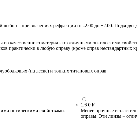
ыбор – при значениях рефракции от -2.00 до +2.00. Подходят д
зы из качественного материала с отличными оптическими свойст
очков практически в любую оправу (кроме оправ нестандартных 
луободковых (на леске) и тонких титановых оправ.
1.6
0 ₽
кими оптическими свойствами.
Менее прочные и эластичн
оправы. Эти линзы – отли