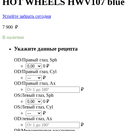
HOT WHEELS HWV107 blue
Успейте забрать сегодня
7 900
₽
В наличии
Укажите данные рецепта
OD/Правый глаз, Sph
0 ₽
OD/Правый глаз, Cyl
₽
OD/Правый глаз, Ax
₽
OS/Левый глаз, Sph
0 ₽
OS/Левый глаз, Cyl
₽
OD/левый глаз, Ax
₽
DP/Межцентровое расстояние