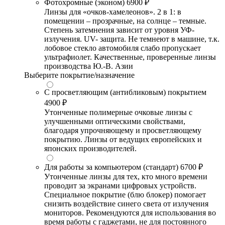
Фотохромные (эконом)
6900 ₽
Линзы для «очков-хамелеонов». 2 в 1: в
помещении – прозрачные, на солнце – темные.
Степень затемнения зависит от уровня УФ-
излучения. UV- защита. Не темнеют в машине, т.к.
лобовое стекло автомобиля слабо пропускает
ультрафиолет. Качественные, проверенные линзы
производства Ю.-В. Азии
Выберите покрытие/назначение
С просветляющим (антибликовым) покрытием
4900 ₽
Утонченные полимерные очковые линзы с
улучшенными оптическими свойствами,
благодаря упрочняющему и просветляющему
покрытию. Линзы от ведущих европейских и
японских производителей.
Для работы за компьютером (стандарт)
6700 ₽
Утонченные линзы для тех, кто много времени
проводит за экранами цифровых устройств.
Специальное покрытие (блю блокер) помогает
снизить воздействие синего света от излучения
мониторов. Рекомендуются для использования во
время работы с гаджетами, не для постоянного