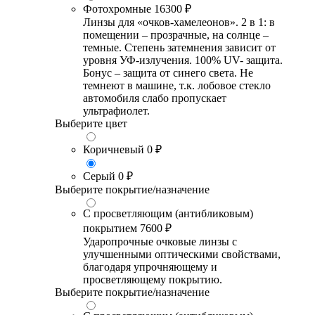
Фотохромные
16300 ₽
Линзы для «очков-хамелеонов». 2 в 1: в
помещении – прозрачные, на солнце –
темные. Степень затемнения зависит от
уровня УФ-излучения. 100% UV- защита.
Бонус – защита от синего света. Не
темнеют в машине, т.к. лобовое стекло
автомобиля слабо пропускает
ультрафиолет.
Выберите цвет
Коричневый
0 ₽
Серый
0 ₽
Выберите покрытие/назначение
С просветляющим (антибликовым)
покрытием
7600 ₽
Ударопрочные очковые линзы с
улучшенными оптическими свойствами,
благодаря упрочняющему и
просветляющему покрытию.
Выберите покрытие/назначение