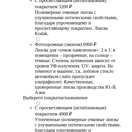
С просветляющим (антибликовым)
покрытием
3200 ₽
Полимерные очковые линзы с
улучшенными оптическими свойствами,
благодаря упрочняющему и
просветляющему покрытию. Линзы
Kodak.
Фотохромные (эконом)
6900 ₽
Линзы для «очков-хамелеонов». 2 в 1: в
помещении – прозрачные, на солнце –
темные. Степень затемнения зависит от
уровня УФ-излучения. UV- защита. Не
темнеют в машине, т.к. лобовое стекло
автомобиля слабо пропускает
ультрафиолет. Качественные,
проверенные линзы производства Ю.-В.
Азии
Выберите покрытие/назначение
С просветляющим (антибликовым)
покрытием
4900 ₽
Утонченные полимерные очковые линзы
с улучшенными оптическими свойствами,
благодаря упрочняющему и