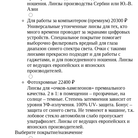
ношения. Линзы производства Сербии или Ю.-В.
Азии
Для работы за компьютером (премиум)
20300 ₽
Универсальные утонченные линзы для тех, кто
много времени проводит за экранами цифровых
устройств. Специальное покрытие помогает
выборочно фильтровать вредный для глаза
диапазон синего спектра света. Очки с такими
линзами прекрасно подходят и для работы с
гаджетами, и для повседневного ношения. Линзы
от ведущих европейских и японских
производителей.
Фотохромные
22400 ₽
Линзы для «очков-хамелеонов» премиального
качества. 2 в 1: в помещении – прозрачные, на
солнце – темные. Степень затемнения зависит от
уровня УФ-излучения. 100% UV- защита. Бонус –
защита от синего света. Не темнеют в машине, т.к.
лобовое стекло автомобиля слабо пропускает
ультрафиолет. Линзы от ведущих европейских и
японских производителей.
Выберите покрытие/назначение