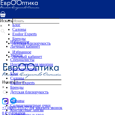
Услуги
Специалисты
Центр контроля миопии
Детская оптика
Искать
Блог
×
Салоны
Essilor Experts
Бренды
Избранное
Детская близорукость
Личный кабинет
Избранное
Услуги
Личный кабинет
Специалисты
Центр контроля миопии
Детская оптика
Блог
Салоны
Искать
Essilor Experts
×
Бренды
Детская близорукость
Оправы
Солнцезащитные очки
+7 (800) 555-27-04
заказать звонок
Контактные линзы
0
₽
0 товаров
Аксессуары и уход