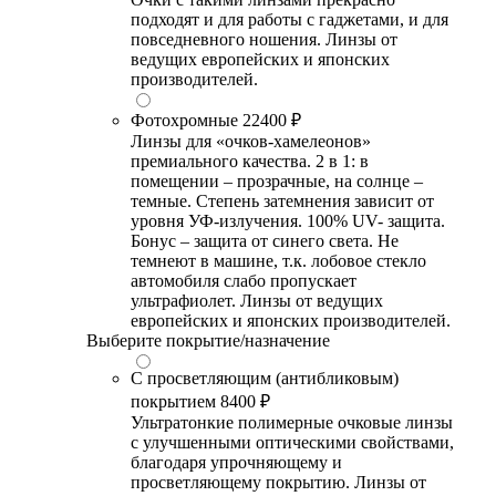
подходят и для работы с гаджетами, и для
повседневного ношения. Линзы от
ведущих европейских и японских
производителей.
Фотохромные
22400 ₽
Линзы для «очков-хамелеонов»
премиального качества. 2 в 1: в
помещении – прозрачные, на солнце –
темные. Степень затемнения зависит от
уровня УФ-излучения. 100% UV- защита.
Бонус – защита от синего света. Не
темнеют в машине, т.к. лобовое стекло
автомобиля слабо пропускает
ультрафиолет. Линзы от ведущих
европейских и японских производителей.
Выберите покрытие/назначение
С просветляющим (антибликовым)
покрытием
8400 ₽
Ультратонкие полимерные очковые линзы
с улучшенными оптическими свойствами,
благодаря упрочняющему и
просветляющему покрытию. Линзы от