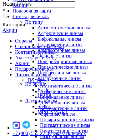
Искать
Акции
×
Подарочная карта
Линзы для очков
По типу
Категории
Астигматические линзы
Акции
Асферические линзы
Бифокальные линзы
Оправы
Для вождения линзы
Солнцезащитные очки
Компьютерные линзы
Контактные линзы
Офисные линзы
Аксессуары и уход
Поляризационные линзы
Акции
Призматические линзы
Подарочная карта
Прогрессивные линзы
Линзы для очков
Разгрузочные линзы
По типу
По бренду
Астигматические линзы
Essilor
Асферические линзы
HOYA
Бифокальные линзы
Детские линзы
Для вождения линзы
Stellest
Компьютерные линзы
MiYOSMART
Офисные линзы
Поляризационные линзы
Призматические линзы
Прогрессивные линзы
+7 (800) 555-27-04
заказать звонок
Разгрузочные линзы