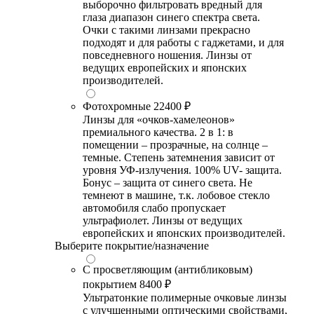
выборочно фильтровать вредный для
глаза диапазон синего спектра света.
Очки с такими линзами прекрасно
подходят и для работы с гаджетами, и для
повседневного ношения. Линзы от
ведущих европейских и японских
производителей.
Фотохромные
22400 ₽
Линзы для «очков-хамелеонов»
премиального качества. 2 в 1: в
помещении – прозрачные, на солнце –
темные. Степень затемнения зависит от
уровня УФ-излучения. 100% UV- защита.
Бонус – защита от синего света. Не
темнеют в машине, т.к. лобовое стекло
автомобиля слабо пропускает
ультрафиолет. Линзы от ведущих
европейских и японских производителей.
Выберите покрытие/назначение
С просветляющим (антибликовым)
покрытием
8400 ₽
Ультратонкие полимерные очковые линзы
с улучшенными оптическими свойствами,