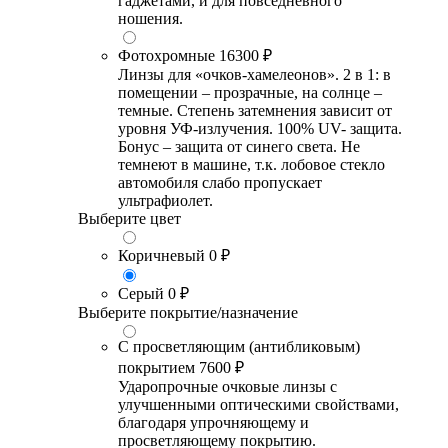
гаджетами, и для повседневного
ношения.
Фотохромные
16300 ₽
Линзы для «очков-хамелеонов». 2 в 1: в
помещении – прозрачные, на солнце –
темные. Степень затемнения зависит от
уровня УФ-излучения. 100% UV- защита.
Бонус – защита от синего света. Не
темнеют в машине, т.к. лобовое стекло
автомобиля слабо пропускает
ультрафиолет.
Выберите цвет
Коричневый
0 ₽
Серый
0 ₽
Выберите покрытие/назначение
С просветляющим (антибликовым)
покрытием
7600 ₽
Ударопрочные очковые линзы с
улучшенными оптическими свойствами,
благодаря упрочняющему и
просветляющему покрытию.