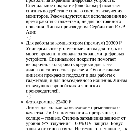
проводит за экранами цифровых устройств.
Специальное покрытие (блю блокер) помогает
снизить воздействие синего света от излучения
мониторов. Рекомендуются для использования во
время работы с гаджетами, не для постоянного
ношения. Линзы производства Сербии или Ю.-В.
Азии
Для работы за компьютером (премиум)
20300 ₽
Универсальные утонченные линзы для тех, кто
много времени проводит за экранами цифровых
устройств. Специальное покрытие помогает
выборочно фильтровать вредный для глаза
диапазон синего спектра света. Очки с такими
линзами прекрасно подходят и для работы с
гаджетами, и для повседневного ношения. Линзы
от ведущих европейских и японских
производителей.
Фотохромные
22400 ₽
Линзы для «очков-хамелеонов» премиального
качества. 2 в 1: в помещении – прозрачные, на
солнце – темные. Степень затемнения зависит от
уровня УФ-излучения. 100% UV- защита. Бонус –
защита от синего света. Не темнеют в машине, т.к.