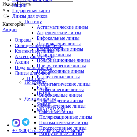
Искать
Акции
×
Подарочная карта
Линзы для очков
По типу
Категории
Астигматические линзы
Акции
Асферические линзы
Бифокальные линзы
Оправы
Для вождения линзы
Солнцезащитные очки
Компьютерные линзы
Контактные линзы
Офисные линзы
Аксессуары и уход
Поляризационные линзы
Акции
Призматические линзы
Подарочная карта
Прогрессивные линзы
Линзы для очков
Разгрузочные линзы
По типу
По бренду
Астигматические линзы
Essilor
Асферические линзы
HOYA
Бифокальные линзы
Детские линзы
Для вождения линзы
Stellest
Компьютерные линзы
MiYOSMART
Офисные линзы
Поляризационные линзы
Призматические линзы
Прогрессивные линзы
+7 (800) 555-27-04
заказать звонок
Разгрузочные линзы