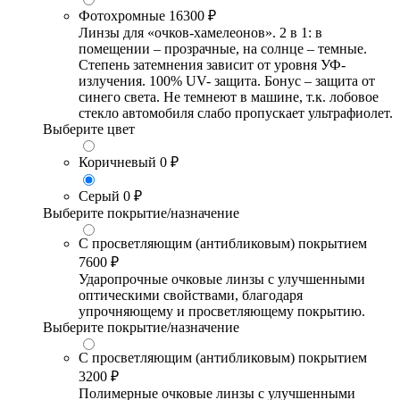
Фотохромные
16300 ₽
Линзы для «очков-хамелеонов». 2 в 1: в
помещении – прозрачные, на солнце – темные.
Степень затемнения зависит от уровня УФ-
излучения. 100% UV- защита. Бонус – защита от
синего света. Не темнеют в машине, т.к. лобовое
стекло автомобиля слабо пропускает ультрафиолет.
Выберите цвет
Коричневый
0 ₽
Серый
0 ₽
Выберите покрытие/назначение
С просветляющим (антибликовым) покрытием
7600 ₽
Ударопрочные очковые линзы с улучшенными
оптическими свойствами, благодаря
упрочняющему и просветляющему покрытию.
Выберите покрытие/назначение
С просветляющим (антибликовым) покрытием
3200 ₽
Полимерные очковые линзы с улучшенными