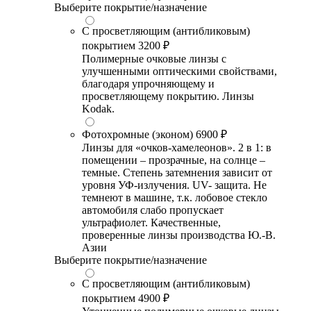
Выберите покрытие/назначение
С просветляющим (антибликовым)
покрытием
3200 ₽
Полимерные очковые линзы с
улучшенными оптическими свойствами,
благодаря упрочняющему и
просветляющему покрытию. Линзы
Kodak.
Фотохромные (эконом)
6900 ₽
Линзы для «очков-хамелеонов». 2 в 1: в
помещении – прозрачные, на солнце –
темные. Степень затемнения зависит от
уровня УФ-излучения. UV- защита. Не
темнеют в машине, т.к. лобовое стекло
автомобиля слабо пропускает
ультрафиолет. Качественные,
проверенные линзы производства Ю.-В.
Азии
Выберите покрытие/назначение
С просветляющим (антибликовым)
покрытием
4900 ₽