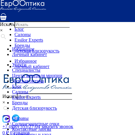
Услуги
Специалисты
Центр контроля миопии
Детская оптика
Искать
Блог
×
Салоны
Essilor Experts
Бренды
Избранное
Детская близорукость
Личный кабинет
Избранное
Услуги
Личный кабинет
Специалисты
Центр контроля миопии
Детская оптика
Блог
Салоны
Искать
Essilor Experts
×
Бренды
Детская близорукость
Оправы
Солнцезащитные очки
+7 (800) 555-27-04
заказать звонок
Контактные линзы
0
₽
0 товаров
Аксессуары и уход