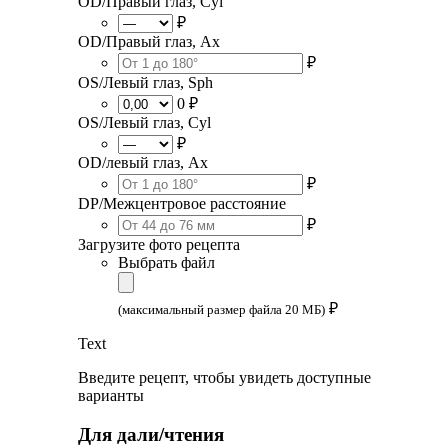
OD/Правый глаз, Cyl
₽
OD/Правый глаз, Ax
₽
OS/Левый глаз, Sph
0 ₽
OS/Левый глаз, Cyl
₽
OD/левый глаз, Ax
₽
DP/Межцентровое расстояние
₽
Загрузите фото рецепта
Выбрать файл
₽
(максимальный размер файла 20 МБ)
Text
Введите рецепт, чтобы увидеть доступные
варианты
Для дали/чтения