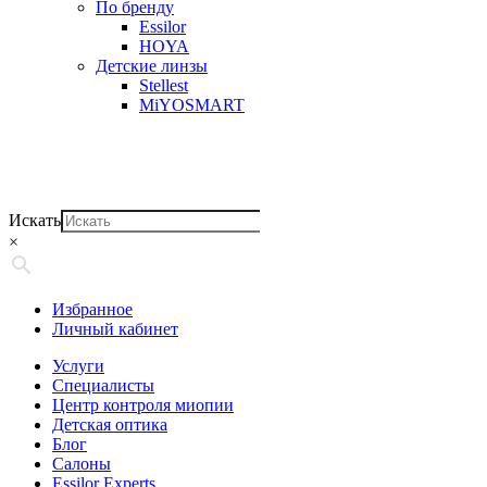
По бренду
Essilor
HOYA
Детские линзы
Stellest
MiYOSMART
Искать
×
Избранное
Личный кабинет
Услуги
Специалисты
Центр контроля миопии
Детская оптика
Блог
Салоны
Essilor Experts