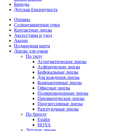
Бренды
Детская близорукость
Оправы
Солнцезащитные очки
Контактные линзы
Аксессуары и уход
Акции
Подарочная карта
Линзы для очков
По типу
Астигматические линзы
Асферические линзы
Бифокальные линзы
Для вождения линзы
Компьютерные линзы
Офисные линзы
Поляризационные линзы
Призматические линзы
Прогрессивные линзы
Разгрузочные линзы
По бренду
Essilor
HOYA
Детские линзы