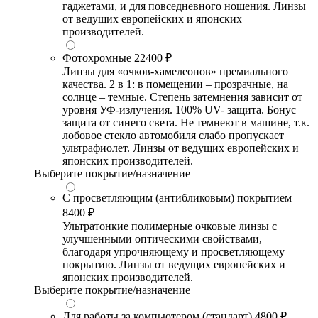
гаджетами, и для повседневного ношения. Линзы
от ведущих европейских и японских
производителей.
Фотохромные
22400 ₽
Линзы для «очков-хамелеонов» премиального
качества. 2 в 1: в помещении – прозрачные, на
солнце – темные. Степень затемнения зависит от
уровня УФ-излучения. 100% UV- защита. Бонус –
защита от синего света. Не темнеют в машине, т.к.
лобовое стекло автомобиля слабо пропускает
ультрафиолет. Линзы от ведущих европейских и
японских производителей.
Выберите покрытие/назначение
С просветляющим (антибликовым) покрытием
8400 ₽
Ультратонкие полимерные очковые линзы с
улучшенными оптическими свойствами,
благодаря упрочняющему и просветляющему
покрытию. Линзы от ведущих европейских и
японских производителей.
Выберите покрытие/назначение
Для работы за компьютером (стандарт)
4800 ₽