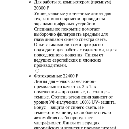
Для работы за компьютером (премиум)
20300 ₽
Универсальные утонченные линзы для
тех, кто много времени проводит за
экранами цифровых устройств.
Специальное покрытие помогает
выборочно фильтровать вредный для
глаза диапазон синего спектра света.
Очки с такими линзами прекрасно
подходят и для работы с гаджетами, и для
повседневного ношения. Линзы от
ведущих европейских и японских
производителей.
Фотохромные
22400 ₽
Линзы для «очков-хамелеонов»
премиального качества. 2 в 1: в
помещении – прозрачные, на солнце –
темные. Степень затемнения зависит от
уровня УФ-излучения. 100% UV- защита.
Бонус – защита от синего света. Не
темнеют в машине, т.к. лобовое стекло
автомобиля слабо пропускает
ультрафиолет. Линзы от ведущих
европейских и японских производителей.