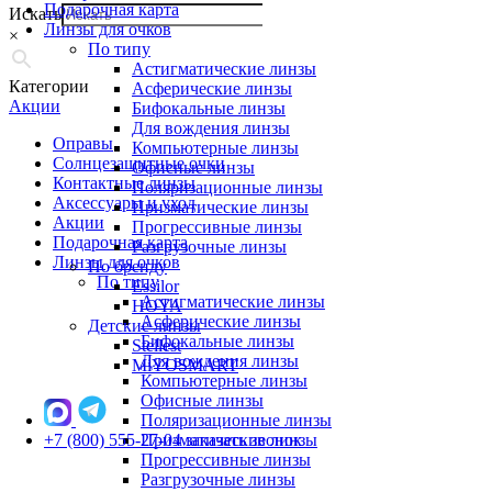
Подарочная карта
Искать
Линзы для очков
×
По типу
Астигматические линзы
Категории
Асферические линзы
Акции
Бифокальные линзы
Для вождения линзы
Оправы
Компьютерные линзы
Солнцезащитные очки
Офисные линзы
Контактные линзы
Поляризационные линзы
Аксессуары и уход
Призматические линзы
Акции
Прогрессивные линзы
Подарочная карта
Разгрузочные линзы
Линзы для очков
По бренду
По типу
Essilor
Астигматические линзы
HOYA
Асферические линзы
Детские линзы
Бифокальные линзы
Stellest
Для вождения линзы
MiYOSMART
Компьютерные линзы
Офисные линзы
Поляризационные линзы
+7 (800) 555-27-04
Призматические линзы
заказать звонок
Прогрессивные линзы
Разгрузочные линзы