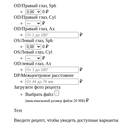
OD/Правый глаз, Sph
0 ₽
OD/Правый глаз, Cyl
₽
OD/Правый глаз, Ax
₽
OS/Левый глаз, Sph
0 ₽
OS/Левый глаз, Cyl
₽
OD/левый глаз, Ax
₽
DP/Межцентровое расстояние
₽
Загрузите фото рецепта
Выбрать файл
₽
(максимальный размер файла 20 МБ)
Text
Введите рецепт, чтобы увидеть доступные варианты