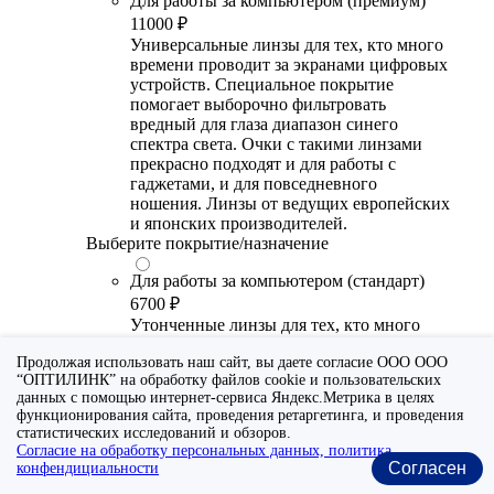
Для работы за компьютером (премиум)
11000 ₽
Универсальные линзы для тех, кто много
времени проводит за экранами цифровых
устройств. Специальное покрытие
помогает выборочно фильтровать
вредный для глаза диапазон синего
спектра света. Очки с такими линзами
прекрасно подходят и для работы с
гаджетами, и для повседневного
ношения. Линзы от ведущих европейских
и японских производителей.
Выберите покрытие/назначение
Для работы за компьютером (стандарт)
6700 ₽
Утонченные линзы для тех, кто много
времени проводит за экранами цифровых
Продолжая использовать наш сайт, вы даете согласие ООО ООО
устройств. Специальное покрытие (блю
“ОПТИЛИНК” на обработку файлов cookie и пользовательских
блокер) помогает снизить воздействие
данных с помощью интернет-сервиса Яндекс.Метрика в целях
синего света от излучения мониторов.
функционирования сайта, проведения ретаргетинга, и проведения
Рекомендуются для использования во
статистических исследований и обзоров.
время работы с гаджетами, не для
Согласие на обработку персональных данных, политика
постоянного ношения. Линзы
Согласен
конфендициальности
производства Сербии или Ю.-В. Азии.