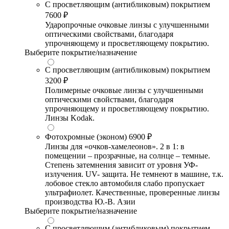
С просветляющим (антибликовым) покрытием
7600 ₽
Ударопрочные очковые линзы с улучшенными
оптическими свойствами, благодаря
упрочняющему и просветляющему покрытию.
Выберите покрытие/назначение
С просветляющим (антибликовым) покрытием
3200 ₽
Полимерные очковые линзы с улучшенными
оптическими свойствами, благодаря
упрочняющему и просветляющему покрытию.
Линзы Kodak.
Фотохромные (эконом)
6900 ₽
Линзы для «очков-хамелеонов». 2 в 1: в
помещении – прозрачные, на солнце – темные.
Степень затемнения зависит от уровня УФ-
излучения. UV- защита. Не темнеют в машине, т.к.
лобовое стекло автомобиля слабо пропускает
ультрафиолет. Качественные, проверенные линзы
производства Ю.-В. Азии
Выберите покрытие/назначение
С просветляющим (антибликовым) покрытием