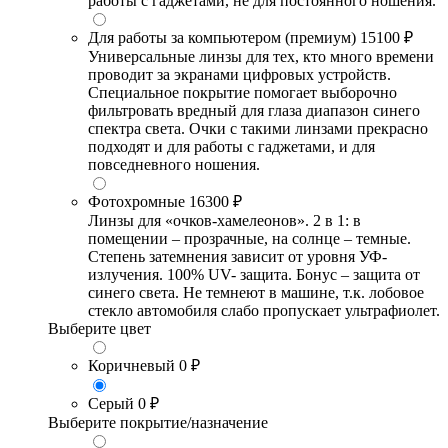
работы с гаджетами, не для постоянного ношения.
Для работы за компьютером (премиум)
15100 ₽
Универсальные линзы для тех, кто много времени
проводит за экранами цифровых устройств.
Специальное покрытие помогает выборочно
фильтровать вредный для глаза диапазон синего
спектра света. Очки с такими линзами прекрасно
подходят и для работы с гаджетами, и для
повседневного ношения.
Фотохромные
16300 ₽
Линзы для «очков-хамелеонов». 2 в 1: в
помещении – прозрачные, на солнце – темные.
Степень затемнения зависит от уровня УФ-
излучения. 100% UV- защита. Бонус – защита от
синего света. Не темнеют в машине, т.к. лобовое
стекло автомобиля слабо пропускает ультрафиолет.
Выберите цвет
Коричневый
0 ₽
Серый
0 ₽
Выберите покрытие/назначение