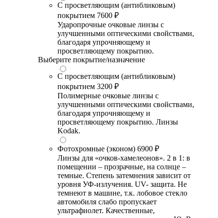
С просветляющим (антибликовым)
покрытием
7600 ₽
Ударопрочные очковые линзы с
улучшенными оптическими свойствами,
благодаря упрочняющему и
просветляющему покрытию.
Выберите покрытие/назначение
С просветляющим (антибликовым)
покрытием
3200 ₽
Полимерные очковые линзы с
улучшенными оптическими свойствами,
благодаря упрочняющему и
просветляющему покрытию. Линзы
Kodak.
Фотохромные (эконом)
6900 ₽
Линзы для «очков-хамелеонов». 2 в 1: в
помещении – прозрачные, на солнце –
темные. Степень затемнения зависит от
уровня УФ-излучения. UV- защита. Не
темнеют в машине, т.к. лобовое стекло
автомобиля слабо пропускает
ультрафиолет. Качественные,