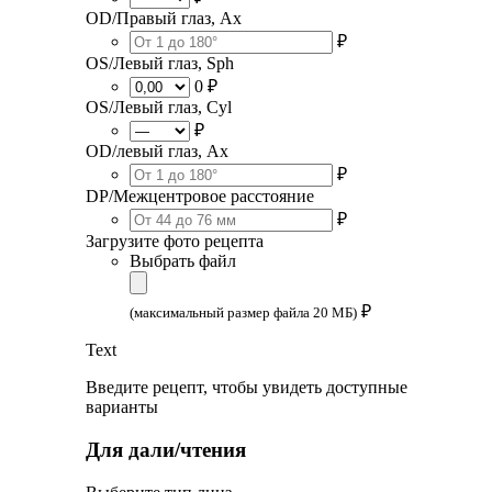
OD/Правый глаз, Ax
₽
OS/Левый глаз, Sph
0 ₽
OS/Левый глаз, Cyl
₽
OD/левый глаз, Ax
₽
DP/Межцентровое расстояние
₽
Загрузите фото рецепта
Выбрать файл
₽
(максимальный размер файла 20 МБ)
Text
Введите рецепт, чтобы увидеть доступные
варианты
Для дали/чтения