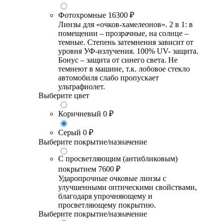
Фотохромные
16300 ₽
Линзы для «очков-хамелеонов». 2 в 1: в
помещении – прозрачные, на солнце –
темные. Степень затемнения зависит от
уровня УФ-излучения. 100% UV- защита.
Бонус – защита от синего света. Не
темнеют в машине, т.к. лобовое стекло
автомобиля слабо пропускает
ультрафиолет.
Выберите цвет
Коричневый
0 ₽
Серый
0 ₽
Выберите покрытие/назначение
С просветляющим (антибликовым)
покрытием
7600 ₽
Ударопрочные очковые линзы с
улучшенными оптическими свойствами,
благодаря упрочняющему и
просветляющему покрытию.
Выберите покрытие/назначение