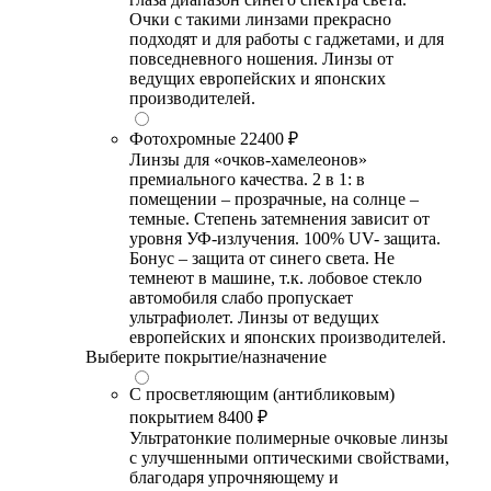
Очки с такими линзами прекрасно
подходят и для работы с гаджетами, и для
повседневного ношения. Линзы от
ведущих европейских и японских
производителей.
Фотохромные
22400 ₽
Линзы для «очков-хамелеонов»
премиального качества. 2 в 1: в
помещении – прозрачные, на солнце –
темные. Степень затемнения зависит от
уровня УФ-излучения. 100% UV- защита.
Бонус – защита от синего света. Не
темнеют в машине, т.к. лобовое стекло
автомобиля слабо пропускает
ультрафиолет. Линзы от ведущих
европейских и японских производителей.
Выберите покрытие/назначение
С просветляющим (антибликовым)
покрытием
8400 ₽
Ультратонкие полимерные очковые линзы
с улучшенными оптическими свойствами,
благодаря упрочняющему и