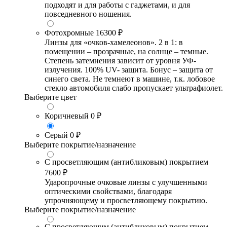
подходят и для работы с гаджетами, и для
повседневного ношения.
Фотохромные
16300 ₽
Линзы для «очков-хамелеонов». 2 в 1: в
помещении – прозрачные, на солнце – темные.
Степень затемнения зависит от уровня УФ-
излучения. 100% UV- защита. Бонус – защита от
синего света. Не темнеют в машине, т.к. лобовое
стекло автомобиля слабо пропускает ультрафиолет.
Выберите цвет
Коричневый
0 ₽
Серый
0 ₽
Выберите покрытие/назначение
С просветляющим (антибликовым) покрытием
7600 ₽
Ударопрочные очковые линзы с улучшенными
оптическими свойствами, благодаря
упрочняющему и просветляющему покрытию.
Выберите покрытие/назначение
С просветляющим (антибликовым) покрытием