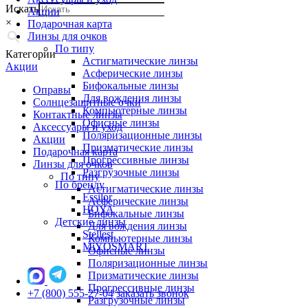
Искать
Акции
×
Подарочная карта
Линзы для очков
По типу
Категории
Астигматические линзы
Акции
Асферические линзы
Бифокальные линзы
Оправы
Для вождения линзы
Солнцезащитные очки
Компьютерные линзы
Контактные линзы
Офисные линзы
Аксессуары и уход
Поляризационные линзы
Акции
Призматические линзы
Подарочная карта
Прогрессивные линзы
Линзы для очков
Разгрузочные линзы
По типу
По бренду
Астигматические линзы
Essilor
Асферические линзы
HOYA
Бифокальные линзы
Детские линзы
Для вождения линзы
Stellest
Компьютерные линзы
MiYOSMART
Офисные линзы
Поляризационные линзы
Призматические линзы
Прогрессивные линзы
+7 (800) 555-27-04
заказать звонок
Разгрузочные линзы