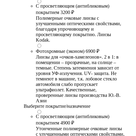
С просветляющим (антибликовым)
покрытием
3200 ₽
Полимерные очковые линзы с
улучшенными оптическими свойствами,
благодаря упрочняющему и
просветляющему покрытию. Линзы
Kodak.
Фотохромные (эконом)
6900 ₽
Линзы для «очков-хамелеонов». 2 в 1: в
помещении – прозрачные, на солнце –
темные. Степень затемнения зависит от
уровня УФ-излучения. UV- защита. Не
темнеют в машине, т.к. лобовое стекло
автомобиля слабо пропускает
ультрафиолет. Качественные,
проверенные линзы производства Ю.-В.
Азии
Выберите покрытие/назначение
С просветляющим (антибликовым)
покрытием
4900 ₽
Утонченные полимерные очковые линзы
с улучшенными оптическими свойствами,