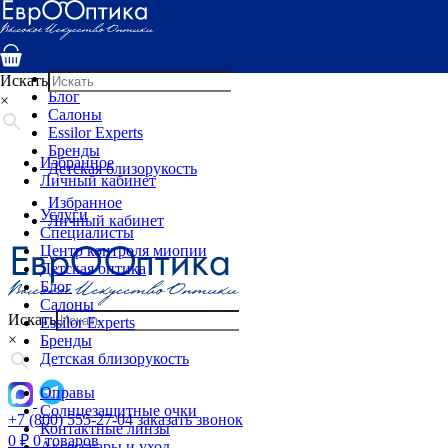
Услуги
Специалисты
Центр контроля миопии
Детская оптика
Искать
Блог
×
Салоны
Essilor Experts
Бренды
Избранное
Детская близорукость
Личный кабинет
Избранное
Услуги
Личный кабинет
Специалисты
Центр контроля миопии
Детская оптика
Блог
Салоны
Искать
Essilor Experts
×
Бренды
Детская близорукость
Оправы
Солнцезащитные очки
+7 (800) 555-27-04
заказать звонок
Контактные линзы
0
₽
0 товаров
Аксессуары и уход