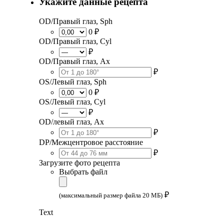
Укажите данные рецепта
OD/Правый глаз, Sph
0 ₽
OD/Правый глаз, Cyl
₽
OD/Правый глаз, Ax
₽
OS/Левый глаз, Sph
0 ₽
OS/Левый глаз, Cyl
₽
OD/левый глаз, Ax
₽
DP/Межцентровое расстояние
₽
Загрузите фото рецепта
Выбрать файл
₽
(максимальный размер файла 20 МБ)
Text