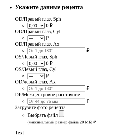
Укажите данные рецепта
OD/Правый глаз, Sph
0 ₽
OD/Правый глаз, Cyl
₽
OD/Правый глаз, Ax
₽
OS/Левый глаз, Sph
0 ₽
OS/Левый глаз, Cyl
₽
OD/левый глаз, Ax
₽
DP/Межцентровое расстояние
₽
Загрузите фото рецепта
Выбрать файл
₽
(максимальный размер файла 20 МБ)
Text