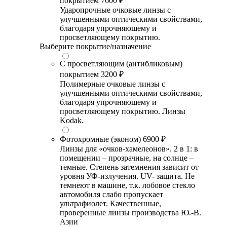
покрытием
7600 ₽
Ударопрочные очковые линзы с
улучшенными оптическими свойствами,
благодаря упрочняющему и
просветляющему покрытию.
Выберите покрытие/назначение
С просветляющим (антибликовым)
покрытием
3200 ₽
Полимерные очковые линзы с
улучшенными оптическими свойствами,
благодаря упрочняющему и
просветляющему покрытию. Линзы
Kodak.
Фотохромные (эконом)
6900 ₽
Линзы для «очков-хамелеонов». 2 в 1: в
помещении – прозрачные, на солнце –
темные. Степень затемнения зависит от
уровня УФ-излучения. UV- защита. Не
темнеют в машине, т.к. лобовое стекло
автомобиля слабо пропускает
ультрафиолет. Качественные,
проверенные линзы производства Ю.-В.
Азии