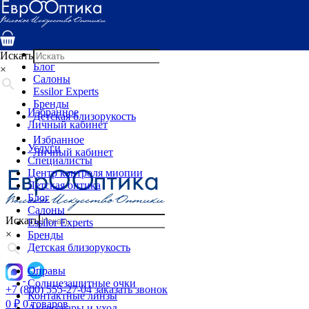
Услуги
Специалисты
Центр контроля миопии
Детская оптика
Искать
Блог
×
Салоны
Essilor Experts
Бренды
Избранное
Детская близорукость
Личный кабинет
Избранное
Услуги
Личный кабинет
Специалисты
Центр контроля миопии
Детская оптика
Блог
Салоны
Искать
Essilor Experts
×
Бренды
Детская близорукость
Оправы
Солнцезащитные очки
+7 (800) 555-27-04
заказать звонок
Контактные линзы
0
₽
0 товаров
Аксессуары и уход