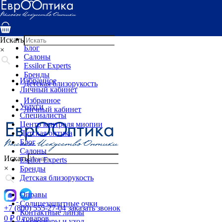
Услуги
Специалисты
Центр контроля миопии
Детская оптика
Искать
Блог
×
Салоны
Essilor Experts
Бренды
Избранное
Детская близорукость
Личный кабинет
Избранное
Услуги
Личный кабинет
Специалисты
Центр контроля миопии
Детская оптика
Блог
Салоны
Искать
Essilor Experts
×
Бренды
Детская близорукость
Оправы
Солнцезащитные очки
+7 (800) 555-27-04
заказать звонок
Контактные линзы
0
₽
0 товаров
Аксессуары и уход