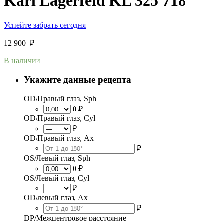
Karl Lagerfeld KL 325 718
Успейте забрать сегодня
12 900
₽
В наличии
Укажите данные рецепта
OD/Правый глаз, Sph
0 ₽
OD/Правый глаз, Cyl
₽
OD/Правый глаз, Ax
₽
OS/Левый глаз, Sph
0 ₽
OS/Левый глаз, Cyl
₽
OD/левый глаз, Ax
₽
DP/Межцентровое расстояние