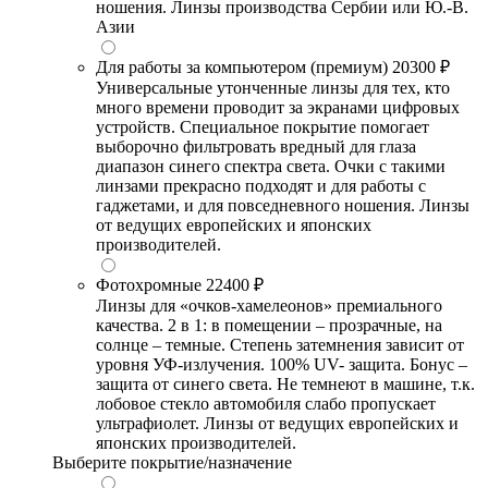
ношения. Линзы производства Сербии или Ю.-В.
Азии
Для работы за компьютером (премиум)
20300 ₽
Универсальные утонченные линзы для тех, кто
много времени проводит за экранами цифровых
устройств. Специальное покрытие помогает
выборочно фильтровать вредный для глаза
диапазон синего спектра света. Очки с такими
линзами прекрасно подходят и для работы с
гаджетами, и для повседневного ношения. Линзы
от ведущих европейских и японских
производителей.
Фотохромные
22400 ₽
Линзы для «очков-хамелеонов» премиального
качества. 2 в 1: в помещении – прозрачные, на
солнце – темные. Степень затемнения зависит от
уровня УФ-излучения. 100% UV- защита. Бонус –
защита от синего света. Не темнеют в машине, т.к.
лобовое стекло автомобиля слабо пропускает
ультрафиолет. Линзы от ведущих европейских и
японских производителей.
Выберите покрытие/назначение