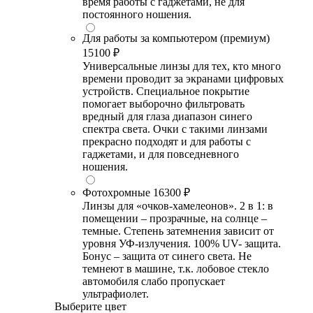
время работы с гаджетами, не для
постоянного ношения.
Для работы за компьютером (премиум)
15100 ₽
Универсальные линзы для тех, кто много
времени проводит за экранами цифровых
устройств. Специальное покрытие
помогает выборочно фильтровать
вредный для глаза диапазон синего
спектра света. Очки с такими линзами
прекрасно подходят и для работы с
гаджетами, и для повседневного
ношения.
Фотохромные
16300 ₽
Линзы для «очков-хамелеонов». 2 в 1: в
помещении – прозрачные, на солнце –
темные. Степень затемнения зависит от
уровня УФ-излучения. 100% UV- защита.
Бонус – защита от синего света. Не
темнеют в машине, т.к. лобовое стекло
автомобиля слабо пропускает
ультрафиолет.
Выберите цвет