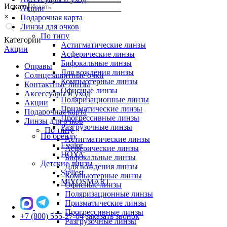
Искать
Акции
×
Подарочная карта
Линзы для очков
По типу
Категории
Астигматические линзы
Акции
Асферические линзы
Бифокальные линзы
Оправы
Для вождения линзы
Солнцезащитные очки
Компьютерные линзы
Контактные линзы
Офисные линзы
Аксессуары и уход
Поляризационные линзы
Акции
Призматические линзы
Подарочная карта
Прогрессивные линзы
Линзы для очков
Разгрузочные линзы
По типу
По бренду
Астигматические линзы
Essilor
Асферические линзы
HOYA
Бифокальные линзы
Детские линзы
Для вождения линзы
Stellest
Компьютерные линзы
MiYOSMART
Офисные линзы
Поляризационные линзы
Призматические линзы
Прогрессивные линзы
+7 (800) 555-27-04
заказать звонок
Разгрузочные линзы