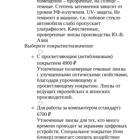
помещении – прозрачные, на солнце –
темные. Степень затемнения зависит от
уровня УФ-излучения. UV- защита. Не
темнеют в машине, т.к. лобовое стекло
автомобиля слабо пропускает
ультрафиолет. Качественные,
проверенные линзы производства Ю.-В.
Азии
Выберите покрытие/назначение
С просветляющим (антибликовым)
покрытием
4900 ₽
Утонченные полимерные очковые линзы
с улучшенными оптическими свойствами,
благодаря упрочняющему и
просветляющему покрытию. Линзы от
ведущих европейских и японских
производителей.
Для работы за компьютером (стандарт)
6700 ₽
Утонченные линзы для тех, кто много
времени проводит за экранами цифровых
устройств. Специальное покрытие (блю
блокер) помогает снизить воздействие