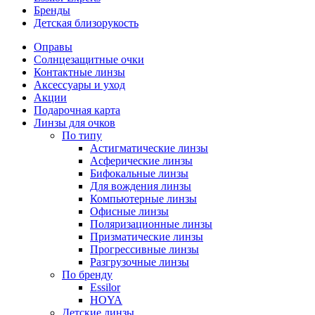
Бренды
Детская близорукость
Оправы
Солнцезащитные очки
Контактные линзы
Аксессуары и уход
Акции
Подарочная карта
Линзы для очков
По типу
Астигматические линзы
Асферические линзы
Бифокальные линзы
Для вождения линзы
Компьютерные линзы
Офисные линзы
Поляризационные линзы
Призматические линзы
Прогрессивные линзы
Разгрузочные линзы
По бренду
Essilor
HOYA
Детские линзы