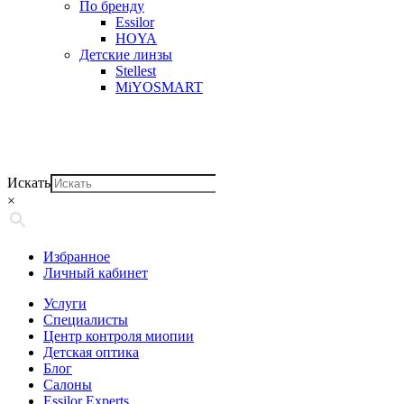
По бренду
Essilor
HOYA
Детские линзы
Stellest
MiYOSMART
Искать
×
Избранное
Личный кабинет
Услуги
Специалисты
Центр контроля миопии
Детская оптика
Блог
Салоны
Essilor Experts