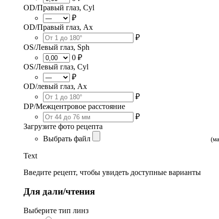
OD/Правый глаз, Cyl
₽
OD/Правый глаз, Ax
₽
OS/Левый глаз, Sph
0 ₽
OS/Левый глаз, Cyl
₽
OD/левый глаз, Ax
₽
DP/Межцентровое расстояние
₽
Загрузите фото рецепта
Выбрать файл
(м
Text
Введите рецепт, чтобы увидеть доступные варианты
Для дали/чтения
Выберите тип линз