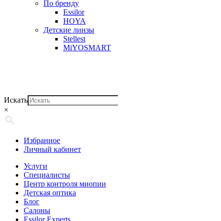
По бренду
Essilor
HOYA
Детские линзы
Stellest
MiYOSMART
Искать
×
Избранное
Личный кабинет
Услуги
Специалисты
Центр контроля миопии
Детская оптика
Блог
Салоны
Essilor Experts