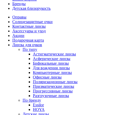
Бренды
Детская близорукость
Оправы
Солнцезащитные очки
Контактные линзы
Аксессуары и уход
Акции
Подарочная карта
Линзы для очков
По типу
Астигматические линзы
Асферические линзы
Бифокальные линзы
Для вождения линзы
Компьютерные линзы
Офисные линзы
Поляризационные линзы
Призматические линзы
Прогрессивные линзы
Разгрузочные линзы
По бренду
Essilor
HOYA
Детские линзы