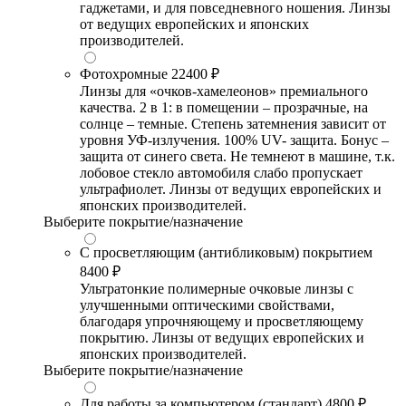
гаджетами, и для повседневного ношения. Линзы
от ведущих европейских и японских
производителей.
Фотохромные
22400 ₽
Линзы для «очков-хамелеонов» премиального
качества. 2 в 1: в помещении – прозрачные, на
солнце – темные. Степень затемнения зависит от
уровня УФ-излучения. 100% UV- защита. Бонус –
защита от синего света. Не темнеют в машине, т.к.
лобовое стекло автомобиля слабо пропускает
ультрафиолет. Линзы от ведущих европейских и
японских производителей.
Выберите покрытие/назначение
С просветляющим (антибликовым) покрытием
8400 ₽
Ультратонкие полимерные очковые линзы с
улучшенными оптическими свойствами,
благодаря упрочняющему и просветляющему
покрытию. Линзы от ведущих европейских и
японских производителей.
Выберите покрытие/назначение
Для работы за компьютером (стандарт)
4800 ₽