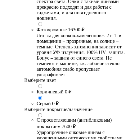
спектра света. Очки с такими линзами
прекрасно подходят и для работы с
гаджетами, и для повседневного
ношения.
Фотохромные
16300 ₽
Линзы для «очков-хамелеонов». 2 в 1: в
помещении – прозрачные, на солнце –
темные. Степень затемнения зависит от
уровня УФ-излучения. 100% UV- защита.
Бонус – защита от синего света. Не
темнеют в машине, т.к. лобовое стекло
автомобиля слабо пропускает
ультрафиолет.
Выберите цвет
Коричневый
0 ₽
Серый
0 ₽
Выберите покрытие/назначение
С просветляющим (антибликовым)
покрытием
7600 ₽
Ударопрочные очковые линзы с
улучшенными оптическими свойствами,