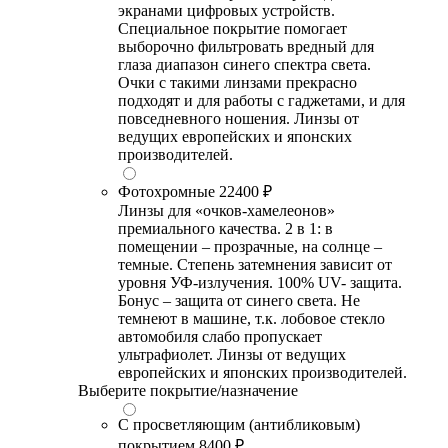
экранами цифровых устройств.
Специальное покрытие помогает
выборочно фильтровать вредный для
глаза диапазон синего спектра света.
Очки с такими линзами прекрасно
подходят и для работы с гаджетами, и для
повседневного ношения. Линзы от
ведущих европейских и японских
производителей.
Фотохромные
22400 ₽
Линзы для «очков-хамелеонов»
премиального качества. 2 в 1: в
помещении – прозрачные, на солнце –
темные. Степень затемнения зависит от
уровня УФ-излучения. 100% UV- защита.
Бонус – защита от синего света. Не
темнеют в машине, т.к. лобовое стекло
автомобиля слабо пропускает
ультрафиолет. Линзы от ведущих
европейских и японских производителей.
Выберите покрытие/назначение
С просветляющим (антибликовым)
покрытием
8400 ₽