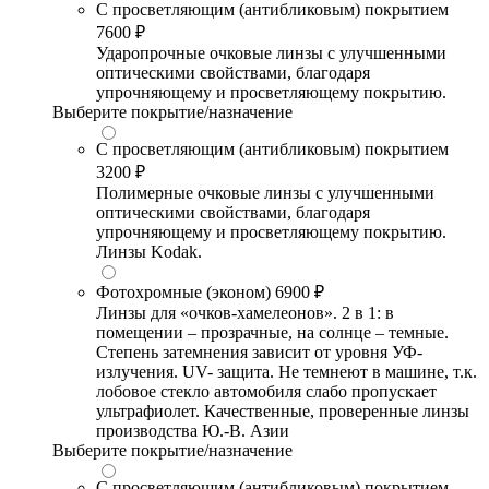
С просветляющим (антибликовым) покрытием
7600 ₽
Ударопрочные очковые линзы с улучшенными
оптическими свойствами, благодаря
упрочняющему и просветляющему покрытию.
Выберите покрытие/назначение
С просветляющим (антибликовым) покрытием
3200 ₽
Полимерные очковые линзы с улучшенными
оптическими свойствами, благодаря
упрочняющему и просветляющему покрытию.
Линзы Kodak.
Фотохромные (эконом)
6900 ₽
Линзы для «очков-хамелеонов». 2 в 1: в
помещении – прозрачные, на солнце – темные.
Степень затемнения зависит от уровня УФ-
излучения. UV- защита. Не темнеют в машине, т.к.
лобовое стекло автомобиля слабо пропускает
ультрафиолет. Качественные, проверенные линзы
производства Ю.-В. Азии
Выберите покрытие/назначение
С просветляющим (антибликовым) покрытием