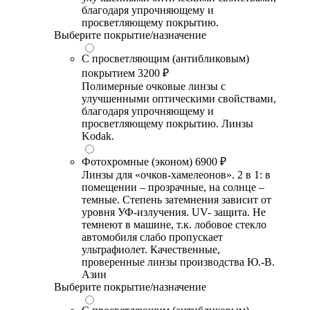
благодаря упрочняющему и
просветляющему покрытию.
Выберите покрытие/назначение
С просветляющим (антибликовым)
покрытием
3200 ₽
Полимерные очковые линзы с
улучшенными оптическими свойствами,
благодаря упрочняющему и
просветляющему покрытию. Линзы
Kodak.
Фотохромные (эконом)
6900 ₽
Линзы для «очков-хамелеонов». 2 в 1: в
помещении – прозрачные, на солнце –
темные. Степень затемнения зависит от
уровня УФ-излучения. UV- защита. Не
темнеют в машине, т.к. лобовое стекло
автомобиля слабо пропускает
ультрафиолет. Качественные,
проверенные линзы производства Ю.-В.
Азии
Выберите покрытие/назначение