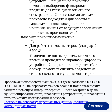
устройств. Специальное покрытие
помогает выборочно фильтровать
вредный для глаза диапазон синего
спектра света. Очки с такими линзами
прекрасно подходят и для работы с
гаджетами, и для повседневного
ношения. Линзы от ведущих европейских
и японских производителей.
Выберите покрытие/назначение
Для работы за компьютером (стандарт)
6700 ₽
Утонченные линзы для тех, кто много
времени проводит за экранами цифровых
устройств. Специальное покрытие (блю
блокер) помогает снизить воздействие
синего света от излучения мониторов.
Рекомендуются для использования во
Продолжая использовать наш сайт, вы даете согласие ООО ООО
время работы с гаджетами, не для
“ОПТИЛИНК” на обработку файлов cookie и пользовательских
постоянного ношения. Линзы
данных с помощью интернет-сервиса Яндекс.Метрика в целях
производства Сербии или Ю.-В. Азии.
функционирования сайта, проведения ретаргетинга, и проведения
статистических исследований и обзоров.
Для работы за компьютером (премиум)
Согласие на обработку персональных данных, политика
20300 ₽
Согласен
конфендициальности
Универсальные утонченные линзы для