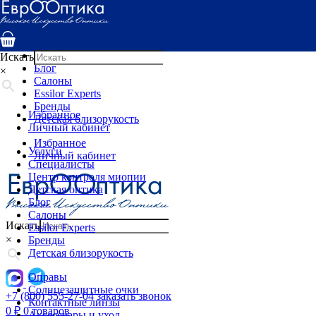
Услуги
Специалисты
Центр контроля миопии
Детская оптика
Искать
Блог
×
Салоны
Essilor Experts
Бренды
Избранное
Детская близорукость
Личный кабинет
Избранное
Услуги
Личный кабинет
Специалисты
Центр контроля миопии
Детская оптика
Блог
Салоны
Искать
Essilor Experts
×
Бренды
Детская близорукость
Оправы
Солнцезащитные очки
+7 (800) 555-27-04
заказать звонок
Контактные линзы
0
₽
0 товаров
Аксессуары и уход