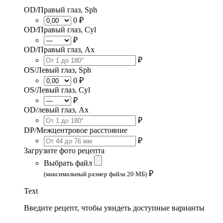
OD/Правый глаз, Sph
0 ₽
OD/Правый глаз, Cyl
₽
OD/Правый глаз, Ax
₽
OS/Левый глаз, Sph
0 ₽
OS/Левый глаз, Cyl
₽
OD/левый глаз, Ax
₽
DP/Межцентровое расстояние
₽
Загрузите фото рецепта
Выбрать файл
₽
(максимальный размер файла 20 МБ)
Text
Введите рецепт, чтобы увидеть доступные варианты