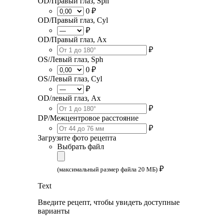
OD/Правый глаз, Sph
0 ₽
OD/Правый глаз, Cyl
₽
OD/Правый глаз, Ax
₽
OS/Левый глаз, Sph
0 ₽
OS/Левый глаз, Cyl
₽
OD/левый глаз, Ax
₽
DP/Межцентровое расстояние
₽
Загрузите фото рецепта
Выбрать файл
₽
(максимальный размер файла 20 МБ)
Text
Введите рецепт, чтобы увидеть доступные
варианты