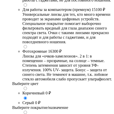
работы с гаджетами, не для постоянного ношения.
Для работы за компьютером (премиум)
15100 ₽
Универсальные линзы для тех, кто много времени
проводит за экранами цифровых устройств.
Специальное покрытие помогает выборочно
фильтровать вредный для глаза диапазон синего
спектра света. Очки с такими линзами прекрасно
подходят и для работы с гаджетами, и для
повседневного ношения.
Фотохромные
16300 ₽
Линзы для «очков-хамелеонов». 2 в 1: в
помещении – прозрачные, на солнце – темные.
Степень затемнения зависит от уровня УФ-
излучения. 100% UV- защита. Бонус – защита от
синего света. Не темнеют в машине, т.к. лобовое
стекло автомобиля слабо пропускает ультрафиолет.
Выберите цвет
Коричневый
0 ₽
Серый
0 ₽
Выберите покрытие/назначение