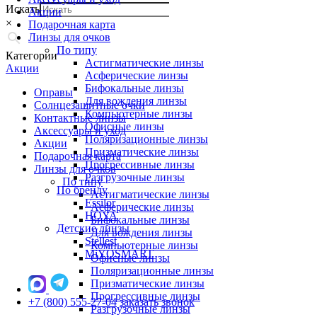
Искать
Акции
×
Подарочная карта
Линзы для очков
По типу
Категории
Астигматические линзы
Акции
Асферические линзы
Бифокальные линзы
Оправы
Для вождения линзы
Солнцезащитные очки
Компьютерные линзы
Контактные линзы
Офисные линзы
Аксессуары и уход
Поляризационные линзы
Акции
Призматические линзы
Подарочная карта
Прогрессивные линзы
Линзы для очков
Разгрузочные линзы
По типу
По бренду
Астигматические линзы
Essilor
Асферические линзы
HOYA
Бифокальные линзы
Детские линзы
Для вождения линзы
Stellest
Компьютерные линзы
MiYOSMART
Офисные линзы
Поляризационные линзы
Призматические линзы
Прогрессивные линзы
+7 (800) 555-27-04
заказать звонок
Разгрузочные линзы