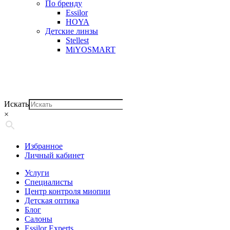
По бренду
Essilor
HOYA
Детские линзы
Stellest
MiYOSMART
Искать
×
Избранное
Личный кабинет
Услуги
Специалисты
Центр контроля миопии
Детская оптика
Блог
Салоны
Essilor Experts