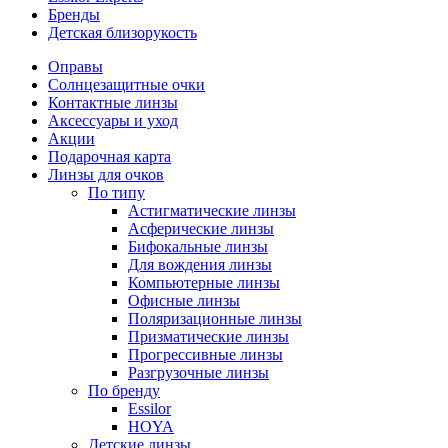
Бренды
Детская близорукость
Оправы
Солнцезащитные очки
Контактные линзы
Аксессуары и уход
Акции
Подарочная карта
Линзы для очков
По типу
Астигматические линзы
Асферические линзы
Бифокальные линзы
Для вождения линзы
Компьютерные линзы
Офисные линзы
Поляризационные линзы
Призматические линзы
Прогрессивные линзы
Разгрузочные линзы
По бренду
Essilor
HOYA
Детские линзы