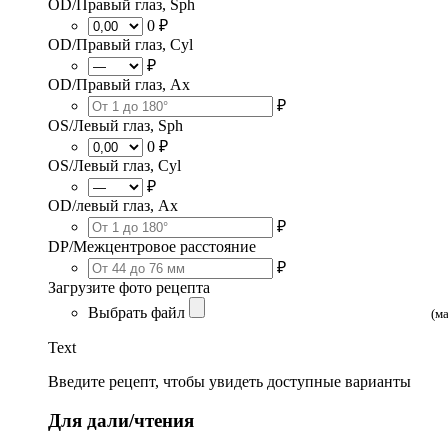
OD/Правый глаз, Sph
0 ₽
OD/Правый глаз, Cyl
₽
OD/Правый глаз, Ax
₽
OS/Левый глаз, Sph
0 ₽
OS/Левый глаз, Cyl
₽
OD/левый глаз, Ax
₽
DP/Межцентровое расстояние
₽
Загрузите фото рецепта
Выбрать файл
(м
Text
Введите рецепт, чтобы увидеть доступные варианты
Для дали/чтения