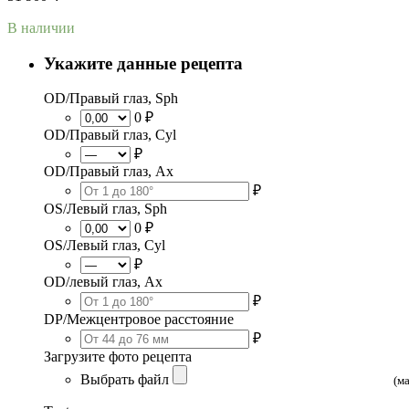
В наличии
Укажите данные рецепта
OD/Правый глаз, Sph
0 ₽
OD/Правый глаз, Cyl
₽
OD/Правый глаз, Ax
₽
OS/Левый глаз, Sph
0 ₽
OS/Левый глаз, Cyl
₽
OD/левый глаз, Ax
₽
DP/Межцентровое расстояние
₽
Загрузите фото рецепта
Выбрать файл
(м