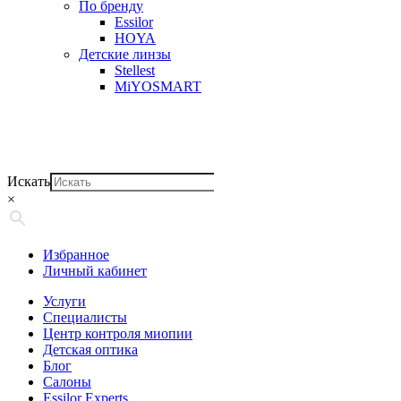
По бренду
Essilor
HOYA
Детские линзы
Stellest
MiYOSMART
Искать
×
Избранное
Личный кабинет
Услуги
Специалисты
Центр контроля миопии
Детская оптика
Блог
Салоны
Essilor Experts