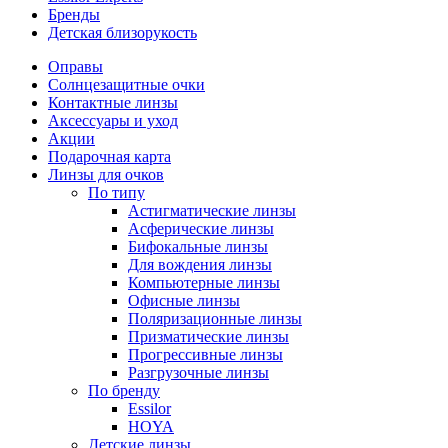
Бренды
Детская близорукость
Оправы
Солнцезащитные очки
Контактные линзы
Аксессуары и уход
Акции
Подарочная карта
Линзы для очков
По типу
Астигматические линзы
Асферические линзы
Бифокальные линзы
Для вождения линзы
Компьютерные линзы
Офисные линзы
Поляризационные линзы
Призматические линзы
Прогрессивные линзы
Разгрузочные линзы
По бренду
Essilor
HOYA
Детские линзы