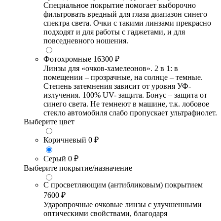
Специальное покрытие помогает выборочно
фильтровать вредный для глаза диапазон синего
спектра света. Очки с такими линзами прекрасно
подходят и для работы с гаджетами, и для
повседневного ношения.
Фотохромные
16300 ₽
Линзы для «очков-хамелеонов». 2 в 1: в
помещении – прозрачные, на солнце – темные.
Степень затемнения зависит от уровня УФ-
излучения. 100% UV- защита. Бонус – защита от
синего света. Не темнеют в машине, т.к. лобовое
стекло автомобиля слабо пропускает ультрафиолет.
Выберите цвет
Коричневый
0 ₽
Серый
0 ₽
Выберите покрытие/назначение
С просветляющим (антибликовым) покрытием
7600 ₽
Ударопрочные очковые линзы с улучшенными
оптическими свойствами, благодаря