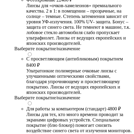
Линзы для «очков-хамелеонов» премиального
качества. 2 в 1: в помещении – прозрачные, на
солнце – темные. Степень затемнения зависит от
уровня УФ-излучения. 100% UV- защита. Бонус –
защита от синего света. Не темнеют в машине, т.к.
лобовое стекло автомобиля слабо пропускает
ультрафиолет. Линзы от ведущих европейских и
японских производителей.
Выберите покрытие/назначение
С просветляющим (антибликовым) покрытием
8400 ₽
Ультратонкие полимерные очковые линзы с
улучшенными оптическими свойствами,
благодаря упрочняющему и просветляющему
покрытию. Линзы от ведущих европейских и
японских производителей.
Выберите покрытие/назначение
Для работы за компьютером (стандарт)
4800 ₽
Линзы для тех, кто много времени проводит за
экранами цифровых устройств. Специальное
покрытие (блю блокер) помогает снизить
воздействие синего света от излучения мониторов.