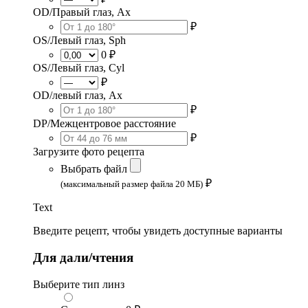
OD/Правый глаз, Ax
₽
OS/Левый глаз, Sph
0 ₽
OS/Левый глаз, Cyl
₽
OD/левый глаз, Ax
₽
DP/Межцентровое расстояние
₽
Загрузите фото рецепта
Выбрать файл
₽
(максимальный размер файла 20 МБ)
Text
Введите рецепт, чтобы увидеть доступные варианты
Для дали/чтения
Выберите тип линз