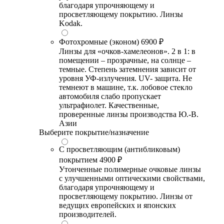
благодаря упрочняющему и
просветляющему покрытию. Линзы
Kodak.
Фотохромные (эконом)
6900 ₽
Линзы для «очков-хамелеонов». 2 в 1: в
помещении – прозрачные, на солнце –
темные. Степень затемнения зависит от
уровня УФ-излучения. UV- защита. Не
темнеют в машине, т.к. лобовое стекло
автомобиля слабо пропускает
ультрафиолет. Качественные,
проверенные линзы производства Ю.-В.
Азии
Выберите покрытие/назначение
С просветляющим (антибликовым)
покрытием
4900 ₽
Утонченные полимерные очковые линзы
с улучшенными оптическими свойствами,
благодаря упрочняющему и
просветляющему покрытию. Линзы от
ведущих европейских и японских
производителей.