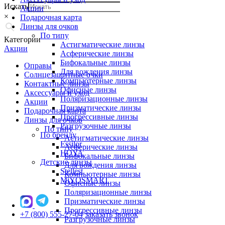
Искать
Акции
×
Подарочная карта
Линзы для очков
По типу
Категории
Астигматические линзы
Акции
Асферические линзы
Бифокальные линзы
Оправы
Для вождения линзы
Солнцезащитные очки
Компьютерные линзы
Контактные линзы
Офисные линзы
Аксессуары и уход
Поляризационные линзы
Акции
Призматические линзы
Подарочная карта
Прогрессивные линзы
Линзы для очков
Разгрузочные линзы
По типу
По бренду
Астигматические линзы
Essilor
Асферические линзы
HOYA
Бифокальные линзы
Детские линзы
Для вождения линзы
Stellest
Компьютерные линзы
MiYOSMART
Офисные линзы
Поляризационные линзы
Призматические линзы
Прогрессивные линзы
+7 (800) 555-27-04
заказать звонок
Разгрузочные линзы