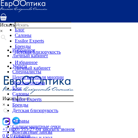
Услуги
Специалисты
Центр контроля миопии
Детская оптика
Искать
Блог
×
Салоны
Essilor Experts
Бренды
Избранное
Детская близорукость
Личный кабинет
Избранное
Услуги
Личный кабинет
Специалисты
Центр контроля миопии
Детская оптика
Блог
Салоны
Искать
Essilor Experts
×
Бренды
Детская близорукость
Оправы
Солнцезащитные очки
+7 (800) 555-27-04
заказать звонок
Контактные линзы
0
₽
0 товаров
Аксессуары и уход