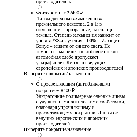
производителей.
Фотохромные
22400 ₽
Линзы для «очков-хамелеонов»
премиального качества. 2 в 1: в
помещении – прозрачные, на солнце –
темные. Степень затемнения зависит от
уровня УФ-излучения. 100% UV- защита.
Бонус – защита от синего света. Не
темнеют в машине, т.к. лобовое стекло
автомобиля слабо пропускает
ультрафиолет. Линзы от ведущих
европейских и японских производителей.
Выберите покрытие/назначение
С просветляющим (антибликовым)
покрытием
8400 ₽
Ультратонкие полимерные очковые линзы
с улучшенными оптическими свойствами,
благодаря упрочняющему и
просветляющему покрытию. Линзы от
ведущих европейских и японских
производителей.
Выберите покрытие/назначение