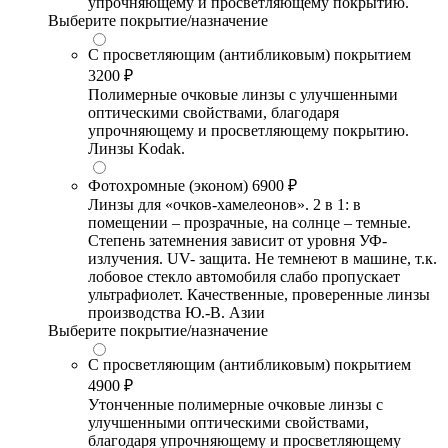
упрочняющему и просветляющему покрытию.
Выберите покрытие/назначение
С просветляющим (антибликовым) покрытием
3200 ₽
Полимерные очковые линзы с улучшенными
оптическими свойствами, благодаря
упрочняющему и просветляющему покрытию.
Линзы Kodak.
Фотохромные (эконом)
6900 ₽
Линзы для «очков-хамелеонов». 2 в 1: в
помещении – прозрачные, на солнце – темные.
Степень затемнения зависит от уровня УФ-
излучения. UV- защита. Не темнеют в машине, т.к.
лобовое стекло автомобиля слабо пропускает
ультрафиолет. Качественные, проверенные линзы
производства Ю.-В. Азии
Выберите покрытие/назначение
С просветляющим (антибликовым) покрытием
4900 ₽
Утонченные полимерные очковые линзы с
улучшенными оптическими свойствами,
благодаря упрочняющему и просветляющему