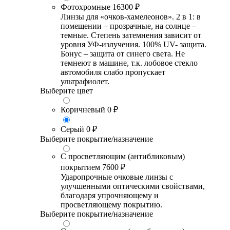
Фотохромные
16300 ₽
Линзы для «очков-хамелеонов». 2 в 1: в
помещении – прозрачные, на солнце –
темные. Степень затемнения зависит от
уровня УФ-излучения. 100% UV- защита.
Бонус – защита от синего света. Не
темнеют в машине, т.к. лобовое стекло
автомобиля слабо пропускает
ультрафиолет.
Выберите цвет
Коричневый
0 ₽
Серый
0 ₽
Выберите покрытие/назначение
С просветляющим (антибликовым)
покрытием
7600 ₽
Ударопрочные очковые линзы с
улучшенными оптическими свойствами,
благодаря упрочняющему и
просветляющему покрытию.
Выберите покрытие/назначение