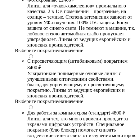
Линзы для «очков-хамелеонов» премиального
качества. 2 в 1: в помещении – прозрачные, на
солнце – темные. Степень затемнения зависит от
уровня УФ-излучения. 100% UV- защита. Бонус –
защита от синего света. Не темнеют в машине, т.к.
лобовое стекло автомобиля слабо пропускает
ультрафиолет. Линзы от ведущих европейских и
японских производителей.
Выберите покрытие/назначение
С просветляющим (антибликовым) покрытием
8400 ₽
Ультратонкие полимерные очковые линзы с
улучшенными оптическими свойствами,
благодаря упрочняющему и просветляющему
покрытию. Линзы от ведущих европейских и
японских производителей.
Выберите покрытие/назначение
Для работы за компьютером (стандарт)
4800 ₽
Линзы для тех, кто много времени проводит за
экранами цифровых устройств. Специальное
покрытие (блю блокер) помогает снизить
воздействие синего света от излучения мониторов.