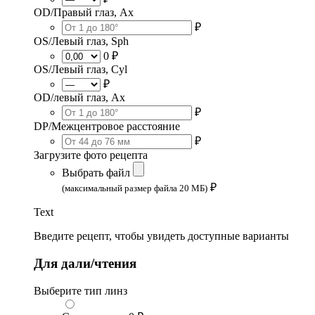
OD/Правый глаз, Ax
₽
OS/Левый глаз, Sph
0 ₽
OS/Левый глаз, Cyl
₽
OD/левый глаз, Ax
₽
DP/Межцентровое расстояние
₽
Загрузите фото рецепта
Выбрать файл
₽
(максимальный размер файла 20 МБ)
Text
Введите рецепт, чтобы увидеть доступные варианты
Для дали/чтения
Выберите тип линз