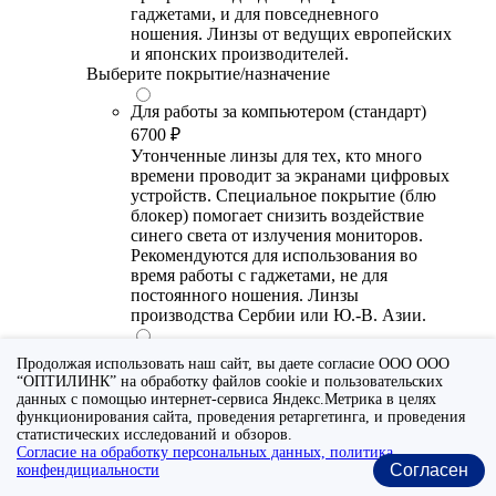
гаджетами, и для повседневного
ношения. Линзы от ведущих европейских
и японских производителей.
Выберите покрытие/назначение
Для работы за компьютером (стандарт)
6700 ₽
Утонченные линзы для тех, кто много
времени проводит за экранами цифровых
устройств. Специальное покрытие (блю
блокер) помогает снизить воздействие
синего света от излучения мониторов.
Рекомендуются для использования во
время работы с гаджетами, не для
постоянного ношения. Линзы
производства Сербии или Ю.-В. Азии.
Для работы за компьютером (премиум)
Продолжая использовать наш сайт, вы даете согласие ООО ООО
20300 ₽
“ОПТИЛИНК” на обработку файлов cookie и пользовательских
Универсальные утонченные линзы для
данных с помощью интернет-сервиса Яндекс.Метрика в целях
тех, кто много времени проводит за
функционирования сайта, проведения ретаргетинга, и проведения
статистических исследований и обзоров.
экранами цифровых устройств.
Согласие на обработку персональных данных, политика
Специальное покрытие помогает
Согласен
конфендициальности
выборочно фильтровать вредный для