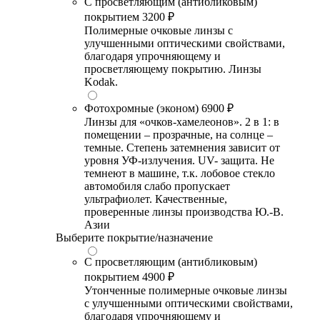
С просветляющим (антибликовым)
покрытием
3200 ₽
Полимерные очковые линзы с
улучшенными оптическими свойствами,
благодаря упрочняющему и
просветляющему покрытию. Линзы
Kodak.
Фотохромные (эконом)
6900 ₽
Линзы для «очков-хамелеонов». 2 в 1: в
помещении – прозрачные, на солнце –
темные. Степень затемнения зависит от
уровня УФ-излучения. UV- защита. Не
темнеют в машине, т.к. лобовое стекло
автомобиля слабо пропускает
ультрафиолет. Качественные,
проверенные линзы производства Ю.-В.
Азии
Выберите покрытие/назначение
С просветляющим (антибликовым)
покрытием
4900 ₽
Утонченные полимерные очковые линзы
с улучшенными оптическими свойствами,
благодаря упрочняющему и