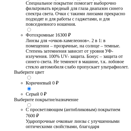
Специальное покрытие помогает выборочно
фильтровать вредный для глаза диапазон синего
спектра света. Очки с такими линзами прекрасно
подходят и для работы с гаджетами, и для
повседневного ношения.
Фотохромные
16300 ₽
Линзы для «очков-хамелеонов». 2 в 1: в
помещении – прозрачные, на солнце – темные.
Степень затемнения зависит от уровня УФ-
излучения. 100% UV- защита. Бонус – защита от
синего света. Не темнеют в машине, т.к. лобовое
стекло автомобиля слабо пропускает ультрафиолет.
Выберите цвет
Коричневый
0 ₽
Серый
0 ₽
Выберите покрытие/назначение
С просветляющим (антибликовым) покрытием
7600 ₽
Ударопрочные очковые линзы с улучшенными
оптическими свойствами, благодаря