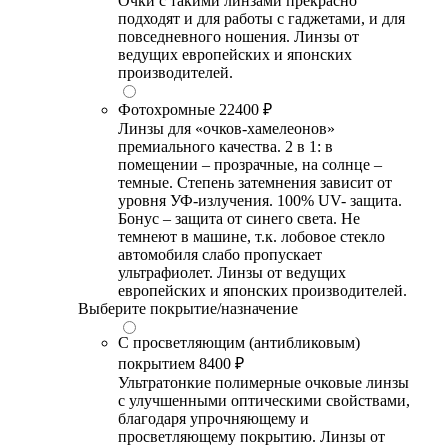
Очки с такими линзами прекрасно
подходят и для работы с гаджетами, и для
повседневного ношения. Линзы от
ведущих европейских и японских
производителей.
Фотохромные
22400 ₽
Линзы для «очков-хамелеонов»
премиального качества. 2 в 1: в
помещении – прозрачные, на солнце –
темные. Степень затемнения зависит от
уровня УФ-излучения. 100% UV- защита.
Бонус – защита от синего света. Не
темнеют в машине, т.к. лобовое стекло
автомобиля слабо пропускает
ультрафиолет. Линзы от ведущих
европейских и японских производителей.
Выберите покрытие/назначение
С просветляющим (антибликовым)
покрытием
8400 ₽
Ультратонкие полимерные очковые линзы
с улучшенными оптическими свойствами,
благодаря упрочняющему и
просветляющему покрытию. Линзы от