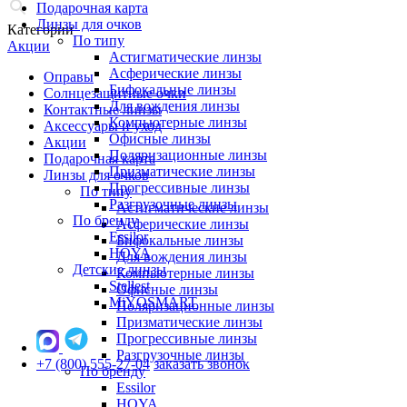
Подарочная карта
Линзы для очков
Категории
По типу
Акции
Астигматические линзы
Асферические линзы
Оправы
Бифокальные линзы
Солнцезащитные очки
Для вождения линзы
Контактные линзы
Компьютерные линзы
Аксессуары и уход
Офисные линзы
Акции
Поляризационные линзы
Подарочная карта
Призматические линзы
Линзы для очков
Прогрессивные линзы
По типу
Разгрузочные линзы
Астигматические линзы
По бренду
Асферические линзы
Essilor
Бифокальные линзы
HOYA
Для вождения линзы
Детские линзы
Компьютерные линзы
Stellest
Офисные линзы
MiYOSMART
Поляризационные линзы
Призматические линзы
Прогрессивные линзы
Разгрузочные линзы
+7 (800) 555-27-04
заказать звонок
По бренду
Essilor
HOYA