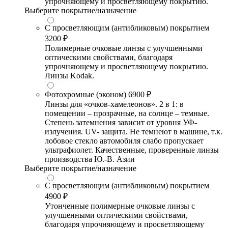
упрочняющему и просветляющему покрытию.
Выберите покрытие/назначение
С просветляющим (антибликовым) покрытием
3200 ₽
Полимерные очковые линзы с улучшенными
оптическими свойствами, благодаря
упрочняющему и просветляющему покрытию.
Линзы Kodak.
Фотохромные (эконом)
6900 ₽
Линзы для «очков-хамелеонов». 2 в 1: в
помещении – прозрачные, на солнце – темные.
Степень затемнения зависит от уровня УФ-
излучения. UV- защита. Не темнеют в машине, т.к.
лобовое стекло автомобиля слабо пропускает
ультрафиолет. Качественные, проверенные линзы
производства Ю.-В. Азии
Выберите покрытие/назначение
С просветляющим (антибликовым) покрытием
4900 ₽
Утонченные полимерные очковые линзы с
улучшенными оптическими свойствами,
благодаря упрочняющему и просветляющему