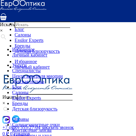
Услуги
Специалисты
Центр контроля миопии
Детская оптика
Искать
Блог
×
Салоны
Essilor Experts
Бренды
Избранное
Детская близорукость
Личный кабинет
Избранное
Услуги
Личный кабинет
Специалисты
Центр контроля миопии
Детская оптика
Блог
Салоны
Искать
Essilor Experts
×
Бренды
Детская близорукость
Оправы
Солнцезащитные очки
+7 (800) 555-27-04
заказать звонок
Контактные линзы
0
₽
0 товаров
Аксессуары и уход