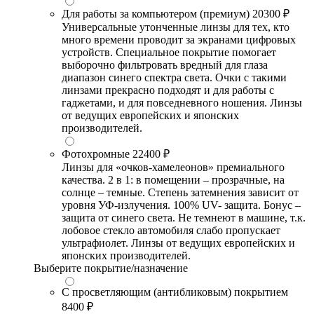
Для работы за компьютером (премиум)
20300 ₽
Универсальные утонченные линзы для тех, кто
много времени проводит за экранами цифровых
устройств. Специальное покрытие помогает
выборочно фильтровать вредный для глаза
диапазон синего спектра света. Очки с такими
линзами прекрасно подходят и для работы с
гаджетами, и для повседневного ношения. Линзы
от ведущих европейских и японских
производителей.
Фотохромные
22400 ₽
Линзы для «очков-хамелеонов» премиального
качества. 2 в 1: в помещении – прозрачные, на
солнце – темные. Степень затемнения зависит от
уровня УФ-излучения. 100% UV- защита. Бонус –
защита от синего света. Не темнеют в машине, т.к.
лобовое стекло автомобиля слабо пропускает
ультрафиолет. Линзы от ведущих европейских и
японских производителей.
Выберите покрытие/назначение
С просветляющим (антибликовым) покрытием
8400 ₽