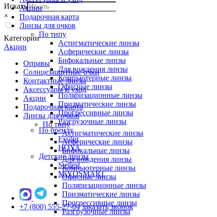
Искать
Акции
×
Подарочная карта
Линзы для очков
По типу
Категории
Астигматические линзы
Акции
Асферические линзы
Бифокальные линзы
Оправы
Для вождения линзы
Солнцезащитные очки
Компьютерные линзы
Контактные линзы
Офисные линзы
Аксессуары и уход
Поляризационные линзы
Акции
Призматические линзы
Подарочная карта
Прогрессивные линзы
Линзы для очков
Разгрузочные линзы
По типу
По бренду
Астигматические линзы
Essilor
Асферические линзы
HOYA
Бифокальные линзы
Детские линзы
Для вождения линзы
Stellest
Компьютерные линзы
MiYOSMART
Офисные линзы
Поляризационные линзы
Призматические линзы
Прогрессивные линзы
+7 (800) 555-27-04
заказать звонок
Разгрузочные линзы