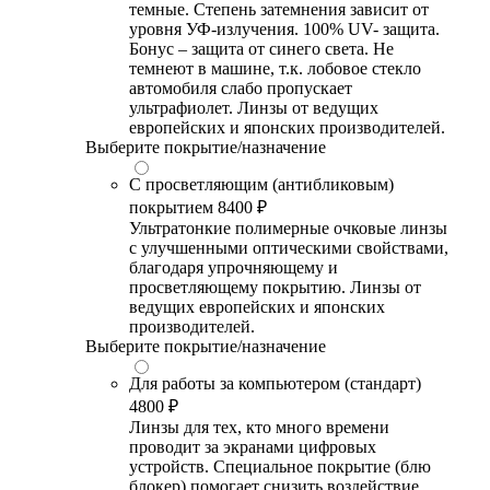
темные. Степень затемнения зависит от
уровня УФ-излучения. 100% UV- защита.
Бонус – защита от синего света. Не
темнеют в машине, т.к. лобовое стекло
автомобиля слабо пропускает
ультрафиолет. Линзы от ведущих
европейских и японских производителей.
Выберите покрытие/назначение
С просветляющим (антибликовым)
покрытием
8400 ₽
Ультратонкие полимерные очковые линзы
с улучшенными оптическими свойствами,
благодаря упрочняющему и
просветляющему покрытию. Линзы от
ведущих европейских и японских
производителей.
Выберите покрытие/назначение
Для работы за компьютером (стандарт)
4800 ₽
Линзы для тех, кто много времени
проводит за экранами цифровых
устройств. Специальное покрытие (блю
блокер) помогает снизить воздействие