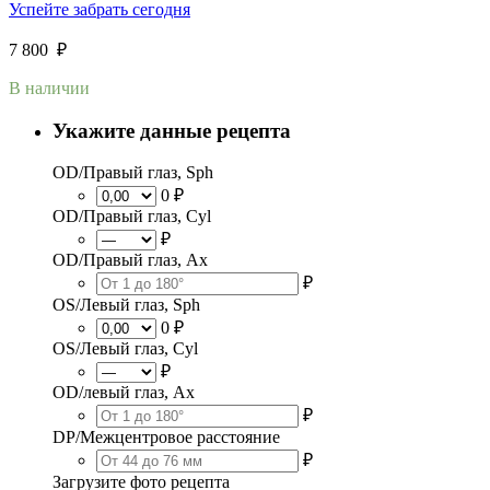
Успейте забрать сегодня
7 800
₽
В наличии
Укажите данные рецепта
OD/Правый глаз, Sph
0 ₽
OD/Правый глаз, Cyl
₽
OD/Правый глаз, Ax
₽
OS/Левый глаз, Sph
0 ₽
OS/Левый глаз, Cyl
₽
OD/левый глаз, Ax
₽
DP/Межцентровое расстояние
₽
Загрузите фото рецепта