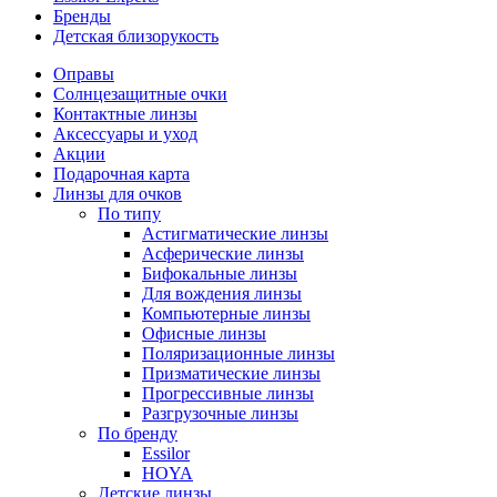
Бренды
Детская близорукость
Оправы
Солнцезащитные очки
Контактные линзы
Аксессуары и уход
Акции
Подарочная карта
Линзы для очков
По типу
Астигматические линзы
Асферические линзы
Бифокальные линзы
Для вождения линзы
Компьютерные линзы
Офисные линзы
Поляризационные линзы
Призматические линзы
Прогрессивные линзы
Разгрузочные линзы
По бренду
Essilor
HOYA
Детские линзы