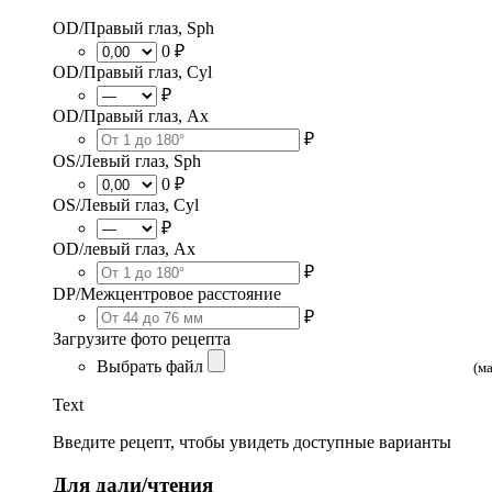
OD/Правый глаз, Sph
0 ₽
OD/Правый глаз, Cyl
₽
OD/Правый глаз, Ax
₽
OS/Левый глаз, Sph
0 ₽
OS/Левый глаз, Cyl
₽
OD/левый глаз, Ax
₽
DP/Межцентровое расстояние
₽
Загрузите фото рецепта
Выбрать файл
(м
Text
Введите рецепт, чтобы увидеть доступные варианты
Для дали/чтения