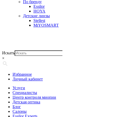
По бренду
Essilor
HOYA
Детские линзы
Stellest
MiYOSMART
Искать
×
Избранное
Личный кабинет
Услуги
Специалисты
Центр контроля миопии
Детская оптика
Блог
Салоны
Essilor Experts