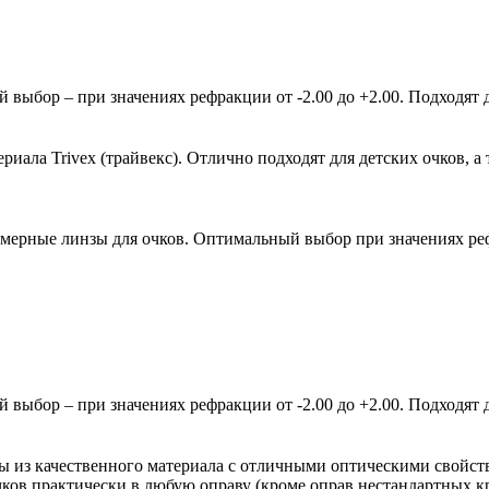
ыбор – при значениях рефракции от -2.00 до +2.00. Подходят д
ала Trivex (трайвекс). Отлично подходят для детских очков, а 
мерные линзы для очков. Оптимальный выбор при значениях рефр
ыбор – при значениях рефракции от -2.00 до +2.00. Подходят д
зы из качественного материала с отличными оптическими свойст
очков практически в любую оправу (кроме оправ нестандартных 