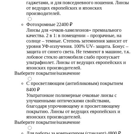
гаджетами, и для повседневного ношения. Линзы
от ведущих европейских и японских
производителей.
Фотохромные
22400 ₽
Линзы для «очков-хамелеонов» премиального
качества. 2 в 1: в помещении – прозрачные, на
солнце – темные. Степень затемнения зависит от
уровня УФ-излучения. 100% UV- защита. Бонус –
защита от синего света. Не темнеют в машине, т.к.
лобовое стекло автомобиля слабо пропускает
ультрафиолет. Линзы от ведущих европейских и
японских производителей.
Выберите покрытие/назначение
С просветляющим (антибликовым) покрытием
8400 ₽
Ультратонкие полимерные очковые линзы с
улучшенными оптическими свойствами,
благодаря упрочняющему и просветляющему
покрытию. Линзы от ведущих европейских и
японских производителей.
Выберите покрытие/назначение
Для работы за компьютером (стандарт)
4800 ₽