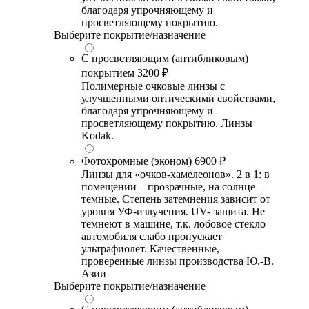
благодаря упрочняющему и
просветляющему покрытию.
Выберите покрытие/назначение
С просветляющим (антибликовым)
покрытием
3200 ₽
Полимерные очковые линзы с
улучшенными оптическими свойствами,
благодаря упрочняющему и
просветляющему покрытию. Линзы
Kodak.
Фотохромные (эконом)
6900 ₽
Линзы для «очков-хамелеонов». 2 в 1: в
помещении – прозрачные, на солнце –
темные. Степень затемнения зависит от
уровня УФ-излучения. UV- защита. Не
темнеют в машине, т.к. лобовое стекло
автомобиля слабо пропускает
ультрафиолет. Качественные,
проверенные линзы производства Ю.-В.
Азии
Выберите покрытие/назначение