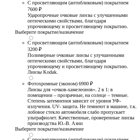
С просветляющим (антибликовым) покрытием
7600 ₽
Ударопрочные очковые линзы с улучшенными
оптическими свойствами, благодаря
упрочняющему и просветляющему покрытию.
Выберите покрытие/назначение
С просветляющим (антибликовым) покрытием
3200 ₽
Полимерные очковые линзы с улучшенными
оптическими свойствами, благодаря
упрочняющему и просветляющему покрытию.
Линзы Kodak.
Фотохромные (эконом)
6900 ₽
Линзы для «очков-хамелеонов». 2 в 1: в
помещении – прозрачные, на солнце – темные.
Степень затемнения зависит от уровня УФ-
излучения. UV- защита. Не темнеют в машине, т.к.
лобовое стекло автомобиля слабо пропускает
ультрафиолет. Качественные, проверенные линзы
производства Ю.-В. Азии
Выберите покрытие/назначение
С просветляющим (антибликовым) покрытием