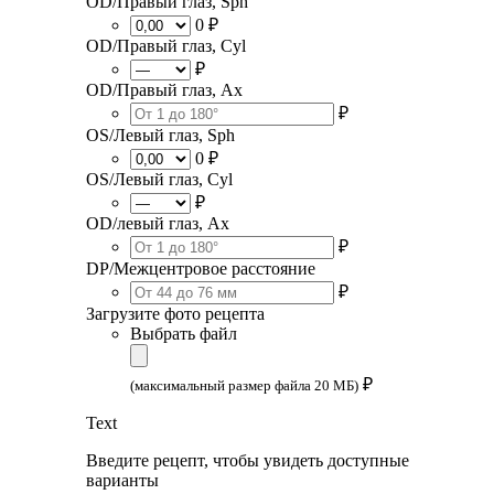
OD/Правый глаз, Sph
0 ₽
OD/Правый глаз, Cyl
₽
OD/Правый глаз, Ax
₽
OS/Левый глаз, Sph
0 ₽
OS/Левый глаз, Cyl
₽
OD/левый глаз, Ax
₽
DP/Межцентровое расстояние
₽
Загрузите фото рецепта
Выбрать файл
₽
(максимальный размер файла 20 МБ)
Text
Введите рецепт, чтобы увидеть доступные
варианты