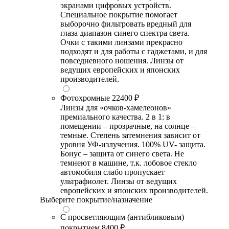
экранами цифровых устройств.
Специальное покрытие помогает
выборочно фильтровать вредный для
глаза диапазон синего спектра света.
Очки с такими линзами прекрасно
подходят и для работы с гаджетами, и для
повседневного ношения. Линзы от
ведущих европейских и японских
производителей.
Фотохромные
22400 ₽
Линзы для «очков-хамелеонов»
премиального качества. 2 в 1: в
помещении – прозрачные, на солнце –
темные. Степень затемнения зависит от
уровня УФ-излучения. 100% UV- защита.
Бонус – защита от синего света. Не
темнеют в машине, т.к. лобовое стекло
автомобиля слабо пропускает
ультрафиолет. Линзы от ведущих
европейских и японских производителей.
Выберите покрытие/назначение
С просветляющим (антибликовым)
покрытием
8400 ₽