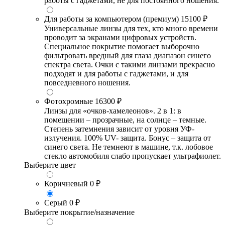
работы с гаджетами, не для постоянного ношения.
Для работы за компьютером (премиум)
15100 ₽
Универсальные линзы для тех, кто много времени
проводит за экранами цифровых устройств.
Специальное покрытие помогает выборочно
фильтровать вредный для глаза диапазон синего
спектра света. Очки с такими линзами прекрасно
подходят и для работы с гаджетами, и для
повседневного ношения.
Фотохромные
16300 ₽
Линзы для «очков-хамелеонов». 2 в 1: в
помещении – прозрачные, на солнце – темные.
Степень затемнения зависит от уровня УФ-
излучения. 100% UV- защита. Бонус – защита от
синего света. Не темнеют в машине, т.к. лобовое
стекло автомобиля слабо пропускает ультрафиолет.
Выберите цвет
Коричневый
0 ₽
Серый
0 ₽
Выберите покрытие/назначение