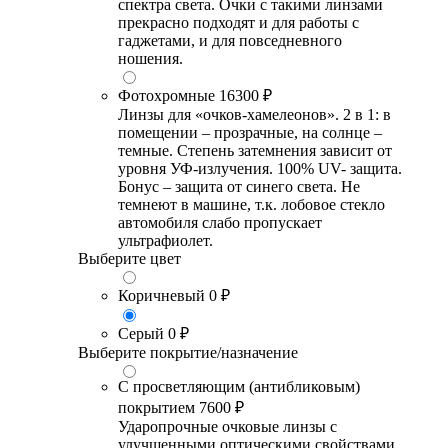
спектра света. Очки с такими линзами
прекрасно подходят и для работы с
гаджетами, и для повседневного
ношения.
Фотохромные
16300 ₽
Линзы для «очков-хамелеонов». 2 в 1: в
помещении – прозрачные, на солнце –
темные. Степень затемнения зависит от
уровня УФ-излучения. 100% UV- защита.
Бонус – защита от синего света. Не
темнеют в машине, т.к. лобовое стекло
автомобиля слабо пропускает
ультрафиолет.
Выберите цвет
Коричневый
0 ₽
Серый
0 ₽
Выберите покрытие/назначение
С просветляющим (антибликовым)
покрытием
7600 ₽
Ударопрочные очковые линзы с
улучшенными оптическими свойствами,