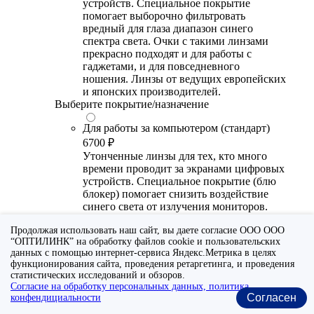
устройств. Специальное покрытие
помогает выборочно фильтровать
вредный для глаза диапазон синего
спектра света. Очки с такими линзами
прекрасно подходят и для работы с
гаджетами, и для повседневного
ношения. Линзы от ведущих европейских
и японских производителей.
Выберите покрытие/назначение
Для работы за компьютером (стандарт)
6700 ₽
Утонченные линзы для тех, кто много
времени проводит за экранами цифровых
устройств. Специальное покрытие (блю
блокер) помогает снизить воздействие
синего света от излучения мониторов.
Рекомендуются для использования во
Продолжая использовать наш сайт, вы даете согласие ООО ООО
время работы с гаджетами, не для
“ОПТИЛИНК” на обработку файлов cookie и пользовательских
постоянного ношения. Линзы
данных с помощью интернет-сервиса Яндекс.Метрика в целях
производства Сербии или Ю.-В. Азии.
функционирования сайта, проведения ретаргетинга, и проведения
статистических исследований и обзоров.
Для работы за компьютером (премиум)
Согласие на обработку персональных данных, политика
20300 ₽
Согласен
конфендициальности
Универсальные утонченные линзы для