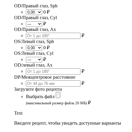
OD/Правый глаз, Sph
0 ₽
OD/Правый глаз, Cyl
₽
OD/Правый глаз, Ax
₽
OS/Левый глаз, Sph
0 ₽
OS/Левый глаз, Cyl
₽
OD/левый глаз, Ax
₽
DP/Межцентровое расстояние
₽
Загрузите фото рецепта
Выбрать файл
₽
(максимальный размер файла 20 МБ)
Text
Введите рецепт, чтобы увидеть доступные варианты