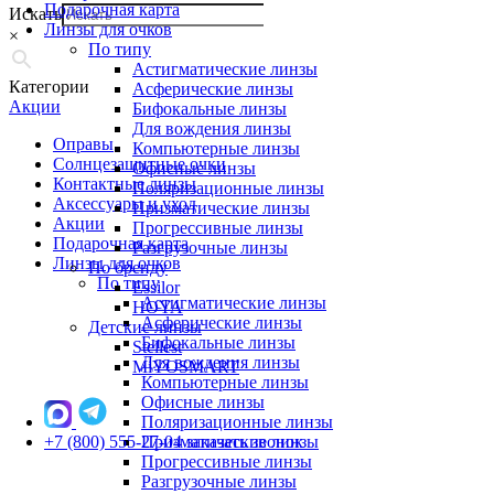
Подарочная карта
Искать
Линзы для очков
×
По типу
Астигматические линзы
Категории
Асферические линзы
Акции
Бифокальные линзы
Для вождения линзы
Оправы
Компьютерные линзы
Солнцезащитные очки
Офисные линзы
Контактные линзы
Поляризационные линзы
Аксессуары и уход
Призматические линзы
Акции
Прогрессивные линзы
Подарочная карта
Разгрузочные линзы
Линзы для очков
По бренду
По типу
Essilor
Астигматические линзы
HOYA
Асферические линзы
Детские линзы
Бифокальные линзы
Stellest
Для вождения линзы
MiYOSMART
Компьютерные линзы
Офисные линзы
Поляризационные линзы
+7 (800) 555-27-04
Призматические линзы
заказать звонок
Прогрессивные линзы
Разгрузочные линзы