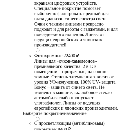
экранами цифровых устройств.
Специальное покрытие помогает
выборочно фильтровать вредный для
глаза диапазон синего спектра света.
Очки с такими линзами прекрасно
подходят и для работы с гаджетами, и для
повседневного ношения. Линзы от
ведущих европейских и японских
производителей.
Фотохромные
22400 ₽
Линзы для «очков-хамелеонов»
премиального качества. 2 в 1: в
помещении – прозрачные, на солнце –
темные. Степень затемнения зависит от
уровня УФ-излучения. 100% UV- защита.
Бонус – защита от синего света. Не
темнеют в машине, т.к. лобовое стекло
автомобиля слабо пропускает
ультрафиолет. Линзы от ведущих
европейских и японских производителей.
Выберите покрытие/назначение
С просветляющим (антибликовым)
покрытием
8400 ₽