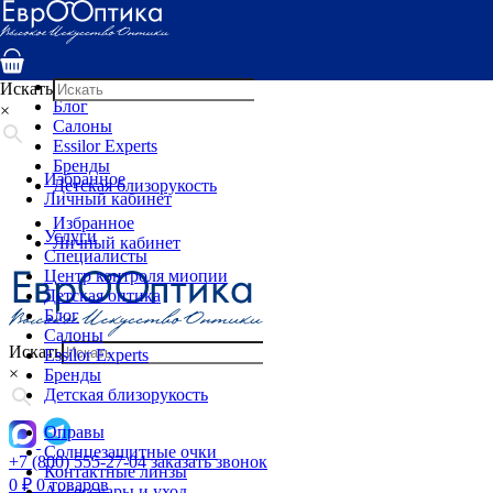
Услуги
Специалисты
Центр контроля миопии
Детская оптика
Искать
Блог
×
Салоны
Essilor Experts
Бренды
Избранное
Детская близорукость
Личный кабинет
Избранное
Услуги
Личный кабинет
Специалисты
Центр контроля миопии
Детская оптика
Блог
Салоны
Искать
Essilor Experts
×
Бренды
Детская близорукость
Оправы
Солнцезащитные очки
+7 (800) 555-27-04
заказать звонок
Контактные линзы
0
₽
0 товаров
Аксессуары и уход