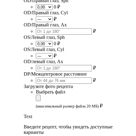
OD/Правый глаз, Sph
0 ₽
OD/Правый глаз, Cyl
₽
OD/Правый глаз, Ax
₽
OS/Левый глаз, Sph
0 ₽
OS/Левый глаз, Cyl
₽
OD/левый глаз, Ax
₽
DP/Межцентровое расстояние
₽
Загрузите фото рецепта
Выбрать файл
₽
(максимальный размер файла 20 МБ)
Text
Введите рецепт, чтобы увидеть доступные
варианты