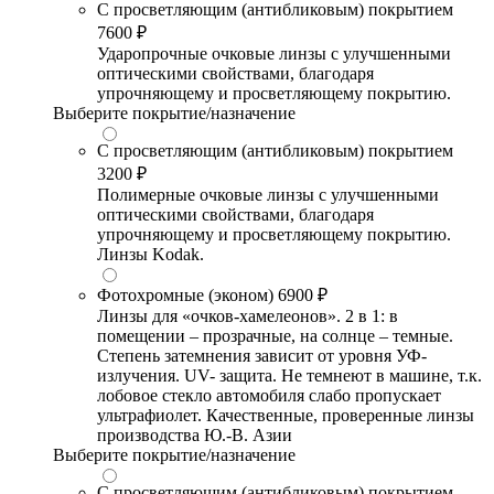
С просветляющим (антибликовым) покрытием
7600 ₽
Ударопрочные очковые линзы с улучшенными
оптическими свойствами, благодаря
упрочняющему и просветляющему покрытию.
Выберите покрытие/назначение
С просветляющим (антибликовым) покрытием
3200 ₽
Полимерные очковые линзы с улучшенными
оптическими свойствами, благодаря
упрочняющему и просветляющему покрытию.
Линзы Kodak.
Фотохромные (эконом)
6900 ₽
Линзы для «очков-хамелеонов». 2 в 1: в
помещении – прозрачные, на солнце – темные.
Степень затемнения зависит от уровня УФ-
излучения. UV- защита. Не темнеют в машине, т.к.
лобовое стекло автомобиля слабо пропускает
ультрафиолет. Качественные, проверенные линзы
производства Ю.-В. Азии
Выберите покрытие/назначение
С просветляющим (антибликовым) покрытием