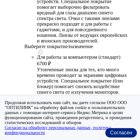
устройств. Специальное покрытие
помогает выборочно фильтровать
вредный для глаза диапазон синего
спектра света. Очки с такими линзами
прекрасно подходят и для работы с
гаджетами, и для повседневного
ношения. Линзы от ведущих европейских
и японских производителей.
Выберите покрытие/назначение
Для работы за компьютером (стандарт)
6700 ₽
Утонченные линзы для тех, кто много
времени проводит за экранами цифровых
устройств. Специальное покрытие (блю
блокер) помогает снизить воздействие
синего света от излучения мониторов.
Рекомендуются для использования во
Продолжая использовать наш сайт, вы даете согласие ООО ООО
время работы с гаджетами, не для
“ОПТИЛИНК” на обработку файлов cookie и пользовательских
постоянного ношения. Линзы
данных с помощью интернет-сервиса Яндекс.Метрика в целях
производства Сербии или Ю.-В. Азии.
функционирования сайта, проведения ретаргетинга, и проведения
статистических исследований и обзоров.
Для работы за компьютером (премиум)
Согласие на обработку персональных данных, политика
20300 ₽
Согласен
конфендициальности
Универсальные утонченные линзы для