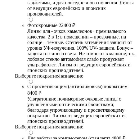
гаджетами, и для повседневного ношения. Линзы
от ведущих европейских и японских
производителей.
Фотохромные
22400 ₽
Линзы для «очков-хамелеонов» премиального
качества. 2 в 1: в помещении – прозрачные, на
солнце – темные. Степень затемнения зависит от
уровня УФ-излучения. 100% UV- защита. Бонус –
защита от синего света. Не темнеют в машине, т.к.
лобовое стекло автомобиля слабо пропускает
ультрафиолет. Линзы от ведущих европейских и
японских производителей.
Выберите покрытие/назначение
С просветляющим (антибликовым) покрытием
8400 ₽
Ультратонкие полимерные очковые линзы с
улучшенными оптическими свойствами,
благодаря упрочняющему и просветляющему
покрытию. Линзы от ведущих европейских и
японских производителей.
Выберите покрытие/назначение
Для работы за компьютером (стандарт)
4800 ₽