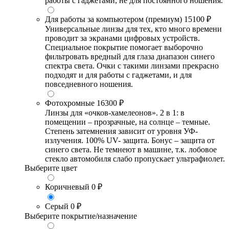
работы с гаджетами, не для постоянного ношения.
Для работы за компьютером (премиум)
15100 ₽
Универсальные линзы для тех, кто много времени
проводит за экранами цифровых устройств.
Специальное покрытие помогает выборочно
фильтровать вредный для глаза диапазон синего
спектра света. Очки с такими линзами прекрасно
подходят и для работы с гаджетами, и для
повседневного ношения.
Фотохромные
16300 ₽
Линзы для «очков-хамелеонов». 2 в 1: в
помещении – прозрачные, на солнце – темные.
Степень затемнения зависит от уровня УФ-
излучения. 100% UV- защита. Бонус – защита от
синего света. Не темнеют в машине, т.к. лобовое
стекло автомобиля слабо пропускает ультрафиолет.
Выберите цвет
Коричневый
0 ₽
Серый
0 ₽
Выберите покрытие/назначение