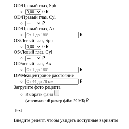
OD/Правый глаз, Sph
0 ₽
OD/Правый глаз, Cyl
₽
OD/Правый глаз, Ax
₽
OS/Левый глаз, Sph
0 ₽
OS/Левый глаз, Cyl
₽
OD/левый глаз, Ax
₽
DP/Межцентровое расстояние
₽
Загрузите фото рецепта
Выбрать файл
₽
(максимальный размер файла 20 МБ)
Text
Введите рецепт, чтобы увидеть доступные варианты