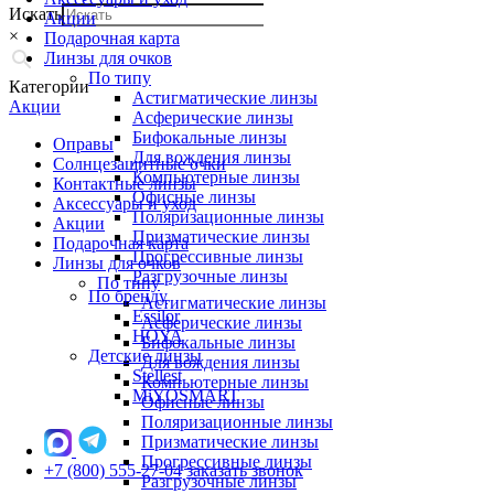
Искать
Акции
×
Подарочная карта
Линзы для очков
По типу
Категории
Астигматические линзы
Акции
Асферические линзы
Бифокальные линзы
Оправы
Для вождения линзы
Солнцезащитные очки
Компьютерные линзы
Контактные линзы
Офисные линзы
Аксессуары и уход
Поляризационные линзы
Акции
Призматические линзы
Подарочная карта
Прогрессивные линзы
Линзы для очков
Разгрузочные линзы
По типу
По бренду
Астигматические линзы
Essilor
Асферические линзы
HOYA
Бифокальные линзы
Детские линзы
Для вождения линзы
Stellest
Компьютерные линзы
MiYOSMART
Офисные линзы
Поляризационные линзы
Призматические линзы
Прогрессивные линзы
+7 (800) 555-27-04
заказать звонок
Разгрузочные линзы