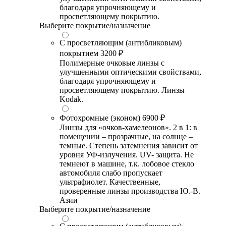
благодаря упрочняющему и
просветляющему покрытию.
Выберите покрытие/назначение
С просветляющим (антибликовым)
покрытием
3200 ₽
Полимерные очковые линзы с
улучшенными оптическими свойствами,
благодаря упрочняющему и
просветляющему покрытию. Линзы
Kodak.
Фотохромные (эконом)
6900 ₽
Линзы для «очков-хамелеонов». 2 в 1: в
помещении – прозрачные, на солнце –
темные. Степень затемнения зависит от
уровня УФ-излучения. UV- защита. Не
темнеют в машине, т.к. лобовое стекло
автомобиля слабо пропускает
ультрафиолет. Качественные,
проверенные линзы производства Ю.-В.
Азии
Выберите покрытие/назначение