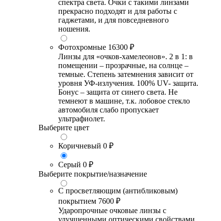
спектра света. Очки с такими линзами
прекрасно подходят и для работы с
гаджетами, и для повседневного
ношения.
Фотохромные
16300 ₽
Линзы для «очков-хамелеонов». 2 в 1: в
помещении – прозрачные, на солнце –
темные. Степень затемнения зависит от
уровня УФ-излучения. 100% UV- защита.
Бонус – защита от синего света. Не
темнеют в машине, т.к. лобовое стекло
автомобиля слабо пропускает
ультрафиолет.
Выберите цвет
Коричневый
0 ₽
Серый
0 ₽
Выберите покрытие/назначение
С просветляющим (антибликовым)
покрытием
7600 ₽
Ударопрочные очковые линзы с
улучшенными оптическими свойствами,