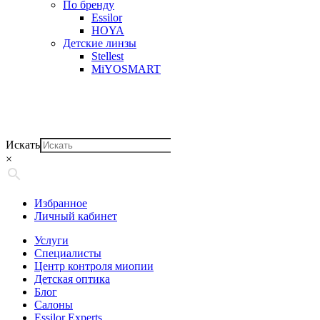
По бренду
Essilor
HOYA
Детские линзы
Stellest
MiYOSMART
Искать
×
Избранное
Личный кабинет
Услуги
Специалисты
Центр контроля миопии
Детская оптика
Блог
Салоны
Essilor Experts