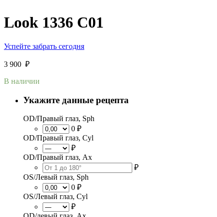
Look 1336 C01
Успейте забрать сегодня
3 900
₽
В наличии
Укажите данные рецепта
OD/Правый глаз, Sph
0 ₽
OD/Правый глаз, Cyl
₽
OD/Правый глаз, Ax
₽
OS/Левый глаз, Sph
0 ₽
OS/Левый глаз, Cyl
₽
OD/левый глаз, Ax