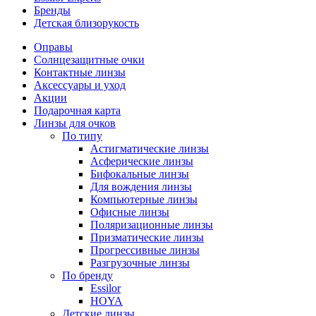
Бренды
Детская близорукость
Оправы
Солнцезащитные очки
Контактные линзы
Аксессуары и уход
Акции
Подарочная карта
Линзы для очков
По типу
Астигматические линзы
Асферические линзы
Бифокальные линзы
Для вождения линзы
Компьютерные линзы
Офисные линзы
Поляризационные линзы
Призматические линзы
Прогрессивные линзы
Разгрузочные линзы
По бренду
Essilor
HOYA
Детские линзы