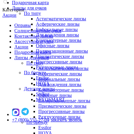
Подарочная карта
Линзы для очков
Категории
По типу
Акции
Астигматические линзы
Асферические линзы
Оправы
Бифокальные линзы
Солнцезащитные очки
Для вождения линзы
Контактные линзы
Компьютерные линзы
Аксессуары и уход
Офисные линзы
Акции
Поляризационные линзы
Подарочная карта
Призматические линзы
Линзы для очков
Прогрессивные линзы
По типу
Разгрузочные линзы
Астигматические линзы
По бренду
Асферические линзы
Essilor
Бифокальные линзы
HOYA
Для вождения линзы
Детские линзы
Компьютерные линзы
Stellest
Офисные линзы
MiYOSMART
Поляризационные линзы
Призматические линзы
Прогрессивные линзы
Разгрузочные линзы
+7 (800) 555-27-04
заказать звонок
По бренду
Essilor
HOYA