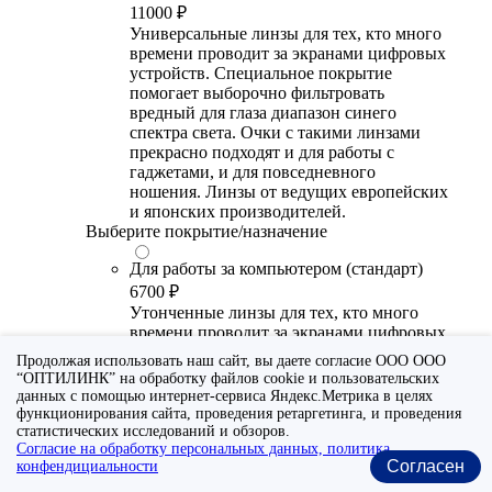
11000 ₽
Универсальные линзы для тех, кто много
времени проводит за экранами цифровых
устройств. Специальное покрытие
помогает выборочно фильтровать
вредный для глаза диапазон синего
спектра света. Очки с такими линзами
прекрасно подходят и для работы с
гаджетами, и для повседневного
ношения. Линзы от ведущих европейских
и японских производителей.
Выберите покрытие/назначение
Для работы за компьютером (стандарт)
6700 ₽
Утонченные линзы для тех, кто много
времени проводит за экранами цифровых
устройств. Специальное покрытие (блю
Продолжая использовать наш сайт, вы даете согласие ООО ООО
блокер) помогает снизить воздействие
“ОПТИЛИНК” на обработку файлов cookie и пользовательских
синего света от излучения мониторов.
данных с помощью интернет-сервиса Яндекс.Метрика в целях
Рекомендуются для использования во
функционирования сайта, проведения ретаргетинга, и проведения
время работы с гаджетами, не для
статистических исследований и обзоров.
Согласие на обработку персональных данных, политика
постоянного ношения. Линзы
Согласен
конфендициальности
производства Сербии или Ю.-В. Азии.