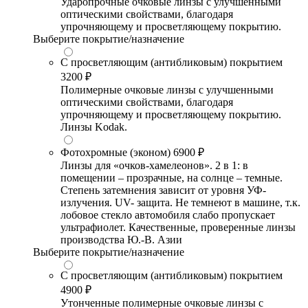
Ударопрочные очковые линзы с улучшенными
оптическими свойствами, благодаря
упрочняющему и просветляющему покрытию.
Выберите покрытие/назначение
С просветляющим (антибликовым) покрытием
3200 ₽
Полимерные очковые линзы с улучшенными
оптическими свойствами, благодаря
упрочняющему и просветляющему покрытию.
Линзы Kodak.
Фотохромные (эконом)
6900 ₽
Линзы для «очков-хамелеонов». 2 в 1: в
помещении – прозрачные, на солнце – темные.
Степень затемнения зависит от уровня УФ-
излучения. UV- защита. Не темнеют в машине, т.к.
лобовое стекло автомобиля слабо пропускает
ультрафиолет. Качественные, проверенные линзы
производства Ю.-В. Азии
Выберите покрытие/назначение
С просветляющим (антибликовым) покрытием
4900 ₽
Утонченные полимерные очковые линзы с