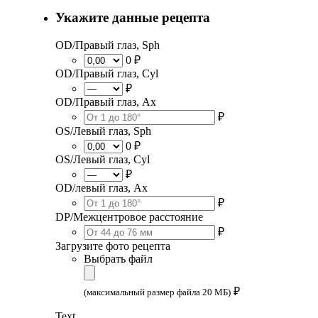
Укажите данные рецепта
OD/Правый глаз, Sph
0 ₽
OD/Правый глаз, Cyl
₽
OD/Правый глаз, Ax
₽
OS/Левый глаз, Sph
0 ₽
OS/Левый глаз, Cyl
₽
OD/левый глаз, Ax
₽
DP/Межцентровое расстояние
₽
Загрузите фото рецепта
Выбрать файл
₽
(максимальный размер файла 20 МБ)
Text