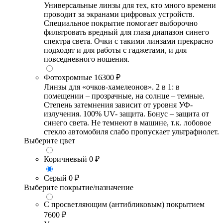
Универсальные линзы для тех, кто много времени
проводит за экранами цифровых устройств.
Специальное покрытие помогает выборочно
фильтровать вредный для глаза диапазон синего
спектра света. Очки с такими линзами прекрасно
подходят и для работы с гаджетами, и для
повседневного ношения.
Фотохромные
16300 ₽
Линзы для «очков-хамелеонов». 2 в 1: в
помещении – прозрачные, на солнце – темные.
Степень затемнения зависит от уровня УФ-
излучения. 100% UV- защита. Бонус – защита от
синего света. Не темнеют в машине, т.к. лобовое
стекло автомобиля слабо пропускает ультрафиолет.
Выберите цвет
Коричневый
0 ₽
Серый
0 ₽
Выберите покрытие/назначение
С просветляющим (антибликовым) покрытием
7600 ₽