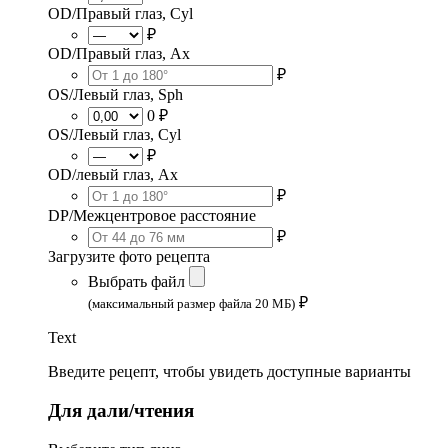
OD/Правый глаз, Cyl
₽
OD/Правый глаз, Ax
₽
OS/Левый глаз, Sph
0 ₽
OS/Левый глаз, Cyl
₽
OD/левый глаз, Ax
₽
DP/Межцентровое расстояние
₽
Загрузите фото рецепта
Выбрать файл
₽
(максимальный размер файла 20 МБ)
Text
Введите рецепт, чтобы увидеть доступные варианты
Для дали/чтения