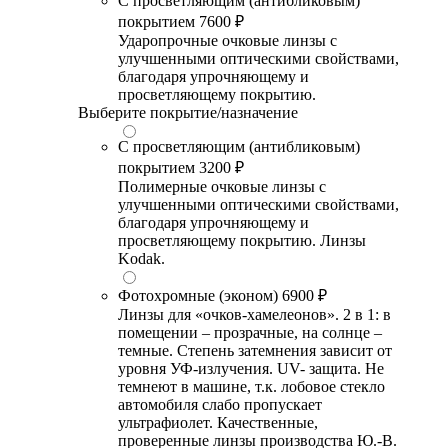
С просветляющим (антибликовым)
покрытием
7600 ₽
Ударопрочные очковые линзы с
улучшенными оптическими свойствами,
благодаря упрочняющему и
просветляющему покрытию.
Выберите покрытие/назначение
С просветляющим (антибликовым)
покрытием
3200 ₽
Полимерные очковые линзы с
улучшенными оптическими свойствами,
благодаря упрочняющему и
просветляющему покрытию. Линзы
Kodak.
Фотохромные (эконом)
6900 ₽
Линзы для «очков-хамелеонов». 2 в 1: в
помещении – прозрачные, на солнце –
темные. Степень затемнения зависит от
уровня УФ-излучения. UV- защита. Не
темнеют в машине, т.к. лобовое стекло
автомобиля слабо пропускает
ультрафиолет. Качественные,
проверенные линзы производства Ю.-В.