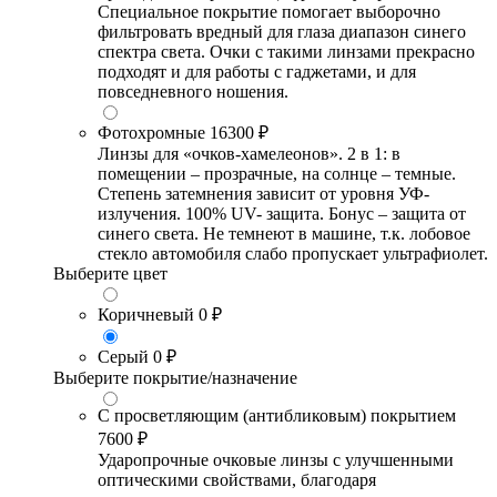
Специальное покрытие помогает выборочно
фильтровать вредный для глаза диапазон синего
спектра света. Очки с такими линзами прекрасно
подходят и для работы с гаджетами, и для
повседневного ношения.
Фотохромные
16300 ₽
Линзы для «очков-хамелеонов». 2 в 1: в
помещении – прозрачные, на солнце – темные.
Степень затемнения зависит от уровня УФ-
излучения. 100% UV- защита. Бонус – защита от
синего света. Не темнеют в машине, т.к. лобовое
стекло автомобиля слабо пропускает ультрафиолет.
Выберите цвет
Коричневый
0 ₽
Серый
0 ₽
Выберите покрытие/назначение
С просветляющим (антибликовым) покрытием
7600 ₽
Ударопрочные очковые линзы с улучшенными
оптическими свойствами, благодаря