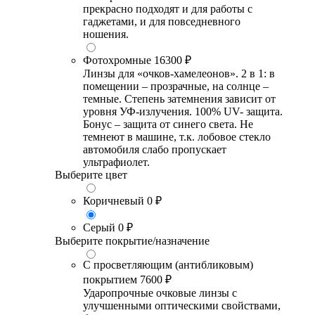
прекрасно подходят и для работы с
гаджетами, и для повседневного
ношения.
Фотохромные
16300 ₽
Линзы для «очков-хамелеонов». 2 в 1: в
помещении – прозрачные, на солнце –
темные. Степень затемнения зависит от
уровня УФ-излучения. 100% UV- защита.
Бонус – защита от синего света. Не
темнеют в машине, т.к. лобовое стекло
автомобиля слабо пропускает
ультрафиолет.
Выберите цвет
Коричневый
0 ₽
Серый
0 ₽
Выберите покрытие/назначение
С просветляющим (антибликовым)
покрытием
7600 ₽
Ударопрочные очковые линзы с
улучшенными оптическими свойствами,