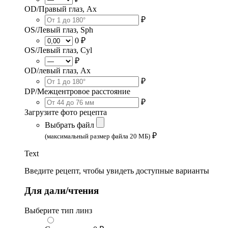
OD/Правый глаз, Ax
₽
OS/Левый глаз, Sph
0 ₽
OS/Левый глаз, Cyl
₽
OD/левый глаз, Ax
₽
DP/Межцентровое расстояние
₽
Загрузите фото рецепта
Выбрать файл
₽
(максимальный размер файла 20 МБ)
Text
Введите рецепт, чтобы увидеть доступные варианты
Для дали/чтения
Выберите тип линз