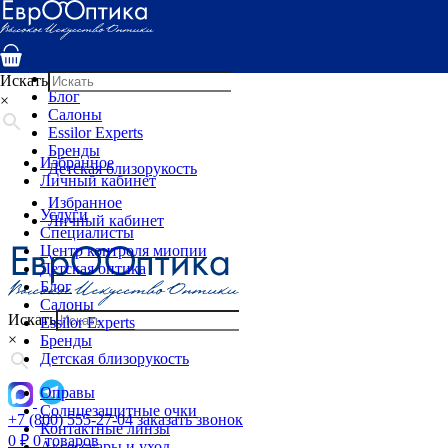
Услуги
Специалисты
Центр контроля миопии
Детская оптика
Искать
Блог
×
Салоны
Essilor Experts
Бренды
Избранное
Детская близорукость
Личный кабинет
Избранное
Услуги
Личный кабинет
Специалисты
Центр контроля миопии
Детская оптика
Блог
Салоны
Искать
Essilor Experts
×
Бренды
Детская близорукость
Оправы
Солнцезащитные очки
+7 (800) 555-27-04
заказать звонок
Контактные линзы
0
₽
0 товаров
Аксессуары и уход