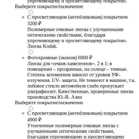
упрочняющему и просветляющему покрытию.
Выберите покрытие/назначение
С просветляющим (антибликовым) покрытием
3200 ₽
Полимерные очковые линзы с улучшенными
оптическими свойствами, благодаря
упрочняющему и просветляющему покрытию.
Линзы Kodak.
Фотохромные (эконом)
6900 ₽
Линзы для «очков-хамелеонов». 2 в 1: в
помещении – прозрачные, на солнце – темные.
Степень затемнения зависит от уровня УФ-
излучения. UV- защита. Не темнеют в машине, т.к.
лобовое стекло автомобиля слабо пропускает
ультрафиолет. Качественные, проверенные линзы
производства Ю.-В. Азии
Выберите покрытие/назначение
С просветляющим (антибликовым) покрытием
4900 ₽
Утонченные полимерные очковые линзы с
улучшенными оптическими свойствами,
благодаря упрочняющему и просветляющему