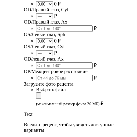
0 ₽
OD/Правый глаз, Cyl
₽
OD/Правый глаз, Ax
₽
OS/Левый глаз, Sph
0 ₽
OS/Левый глаз, Cyl
₽
OD/левый глаз, Ax
₽
DP/Межцентровое расстояние
₽
Загрузите фото рецепта
Выбрать файл
₽
(максимальный размер файла 20 МБ)
Text
Введите рецепт, чтобы увидеть доступные
варианты