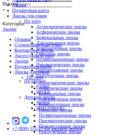
Искать
Акции
×
Подарочная карта
Линзы для очков
По типу
Категории
Астигматические линзы
Акции
Асферические линзы
Бифокальные линзы
Оправы
Для вождения линзы
Солнцезащитные очки
Компьютерные линзы
Контактные линзы
Офисные линзы
Аксессуары и уход
Поляризационные линзы
Акции
Призматические линзы
Подарочная карта
Прогрессивные линзы
Линзы для очков
Разгрузочные линзы
По типу
По бренду
Астигматические линзы
Essilor
Асферические линзы
HOYA
Бифокальные линзы
Детские линзы
Для вождения линзы
Stellest
Компьютерные линзы
MiYOSMART
Офисные линзы
Поляризационные линзы
Призматические линзы
Прогрессивные линзы
+7 (800) 555-27-04
заказать звонок
Разгрузочные линзы