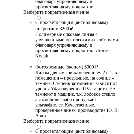
благодаря упрочняющему и
просветляющему покрытию.
Выберите покрытие/назначение
С просветляющим (антибликовым)
покрытием
3200 ₽
Полимерные очковые линзы с
улучшенными оптическими свойствами,
благодаря упрочняющему и
просветляющему покрытию. Линзы
Kodak.
Фотохромные (эконом)
6900 ₽
Линзы для «очков-хамелеонов». 2 в 1: в
помещении – прозрачные, на солнце –
темные. Степень затемнения зависит от
уровня УФ-излучения. UV- защита. Не
темнеют в машине, т.к. лобовое стекло
автомобиля слабо пропускает
ультрафиолет. Качественные,
проверенные линзы производства Ю.-В.
Азии
Выберите покрытие/назначение
С просветляющим (антибликовым)