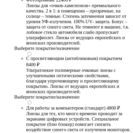
Линзы для «очков-хамелеонов» премиального
качества. 2 в 1: в помещении – прозрачные, на
солнце – темные. Степень затемнения зависит от
уровня УФ-излучения. 100% UV- защита. Бонус –
защита от синего света. Не темнеют в машине, т.к.
лобовое стекло автомобиля слабо пропускает
ультрафиолет. Линзы от ведущих европейских и
японских производителей.
Выберите покрытие/назначение
С просветляющим (антибликовым) покрытием
8400 ₽
Ультратонкие полимерные очковые линзы с
улучшенными оптическими свойствами,
благодаря упрочняющему и просветляющему
покрытию. Линзы от ведущих европейских и
японских производителей.
Выберите покрытие/назначение
Для работы за компьютером (стандарт)
4800 ₽
Линзы для тех, кто много времени проводит за
экранами цифровых устройств. Специальное
покрытие (блю блокер) помогает снизить
воздействие синего света от излучения мониторов.