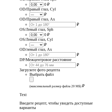
0 ₽
OD/Правый глаз, Cyl
₽
OD/Правый глаз, Ax
₽
OS/Левый глаз, Sph
0 ₽
OS/Левый глаз, Cyl
₽
OD/левый глаз, Ax
₽
DP/Межцентровое расстояние
₽
Загрузите фото рецепта
Выбрать файл
₽
(максимальный размер файла 20 МБ)
Text
Введите рецепт, чтобы увидеть доступные
варианты