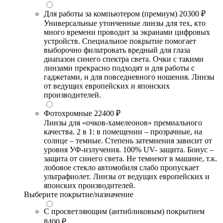
Для работы за компьютером (премиум)
20300 ₽
Универсальные утонченные линзы для тех, кто
много времени проводит за экранами цифровых
устройств. Специальное покрытие помогает
выборочно фильтровать вредный для глаза
диапазон синего спектра света. Очки с такими
линзами прекрасно подходят и для работы с
гаджетами, и для повседневного ношения. Линзы
от ведущих европейских и японских
производителей.
Фотохромные
22400 ₽
Линзы для «очков-хамелеонов» премиального
качества. 2 в 1: в помещении – прозрачные, на
солнце – темные. Степень затемнения зависит от
уровня УФ-излучения. 100% UV- защита. Бонус –
защита от синего света. Не темнеют в машине, т.к.
лобовое стекло автомобиля слабо пропускает
ультрафиолет. Линзы от ведущих европейских и
японских производителей.
Выберите покрытие/назначение
С просветляющим (антибликовым) покрытием
8400 ₽