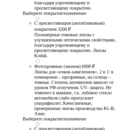
благодаря упрочняющему и
просветляющему покрытию.
Выберите покрытие/назначение
С просветляющим (антибликовым)
покрытием
3200 ₽
Полимерные очковые линзы с
улучшенными оптическими свойствами,
благодаря упрочняющему и
просветляющему покрытию. Линзы
Kodak.
Фотохромные (эконом)
6900 ₽
Линзы для «очков-хамелеонов». 2 в 1: в
помещении – прозрачные, на солнце –
темные. Степень затемнения зависит от
уровня УФ-излучения. UV- защита. Не
темнеют в машине, т.к. лобовое стекло
автомобиля слабо пропускает
ультрафиолет. Качественные,
проверенные линзы производства Ю.-В.
Азии
Выберите покрытие/назначение
С просветляющим (антибликовым)