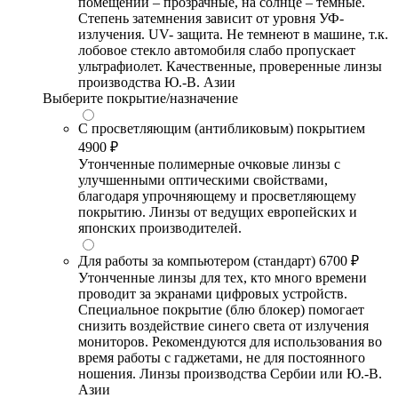
помещении – прозрачные, на солнце – темные.
Степень затемнения зависит от уровня УФ-
излучения. UV- защита. Не темнеют в машине, т.к.
лобовое стекло автомобиля слабо пропускает
ультрафиолет. Качественные, проверенные линзы
производства Ю.-В. Азии
Выберите покрытие/назначение
С просветляющим (антибликовым) покрытием
4900 ₽
Утонченные полимерные очковые линзы с
улучшенными оптическими свойствами,
благодаря упрочняющему и просветляющему
покрытию. Линзы от ведущих европейских и
японских производителей.
Для работы за компьютером (стандарт)
6700 ₽
Утонченные линзы для тех, кто много времени
проводит за экранами цифровых устройств.
Специальное покрытие (блю блокер) помогает
снизить воздействие синего света от излучения
мониторов. Рекомендуются для использования во
время работы с гаджетами, не для постоянного
ношения. Линзы производства Сербии или Ю.-В.
Азии