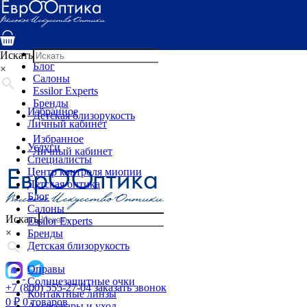
Услуги
Специалисты
Центр контроля миопии
Детская оптика
Искать
Блог
×
Салоны
Essilor Experts
Бренды
Избранное
Детская близорукость
Личный кабинет
Избранное
Услуги
Личный кабинет
Специалисты
Центр контроля миопии
Детская оптика
Блог
Салоны
Искать
Essilor Experts
×
Бренды
Детская близорукость
Оправы
Солнцезащитные очки
+7 (800) 555-27-04
заказать звонок
Контактные линзы
0
₽
0 товаров
Аксессуары и уход