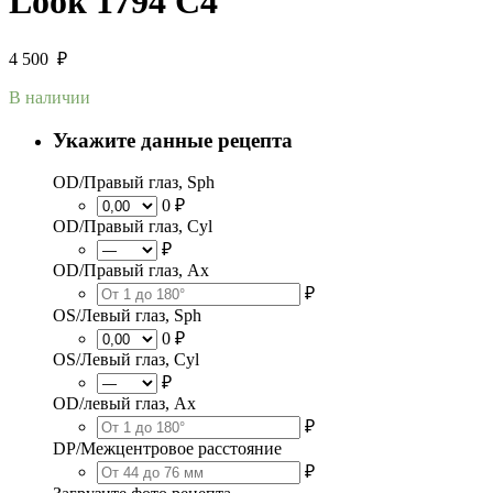
Look 1794 C4
4 500
₽
В наличии
Укажите данные рецепта
OD/Правый глаз, Sph
0 ₽
OD/Правый глаз, Cyl
₽
OD/Правый глаз, Ax
₽
OS/Левый глаз, Sph
0 ₽
OS/Левый глаз, Cyl
₽
OD/левый глаз, Ax
₽
DP/Межцентровое расстояние
₽