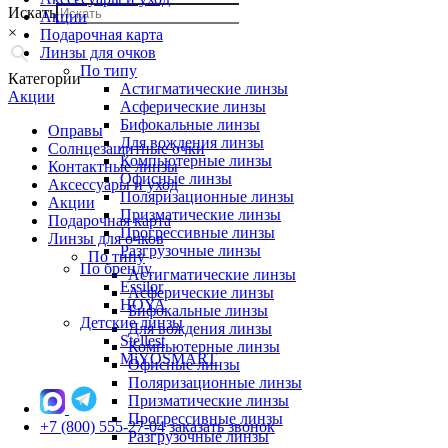
Искать
Акции
×
Подарочная карта
Линзы для очков
По типу
Категории
Астигматические линзы
Акции
Асферические линзы
Бифокальные линзы
Оправы
Для вождения линзы
Солнцезащитные очки
Компьютерные линзы
Контактные линзы
Офисные линзы
Аксессуары и уход
Поляризационные линзы
Акции
Призматические линзы
Подарочная карта
Прогрессивные линзы
Линзы для очков
Разгрузочные линзы
По типу
По бренду
Астигматические линзы
Essilor
Асферические линзы
HOYA
Бифокальные линзы
Детские линзы
Для вождения линзы
Stellest
Компьютерные линзы
MiYOSMART
Офисные линзы
Поляризационные линзы
Призматические линзы
Прогрессивные линзы
+7 (800) 555-27-04
заказать звонок
Разгрузочные линзы