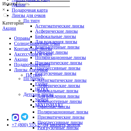
Искать
Акции
×
Подарочная карта
Линзы для очков
По типу
Категории
Астигматические линзы
Акции
Асферические линзы
Бифокальные линзы
Оправы
Для вождения линзы
Солнцезащитные очки
Компьютерные линзы
Контактные линзы
Офисные линзы
Аксессуары и уход
Поляризационные линзы
Акции
Призматические линзы
Подарочная карта
Прогрессивные линзы
Линзы для очков
Разгрузочные линзы
По типу
По бренду
Астигматические линзы
Essilor
Асферические линзы
HOYA
Бифокальные линзы
Детские линзы
Для вождения линзы
Stellest
Компьютерные линзы
MiYOSMART
Офисные линзы
Поляризационные линзы
Призматические линзы
Прогрессивные линзы
+7 (800) 555-27-04
заказать звонок
Разгрузочные линзы