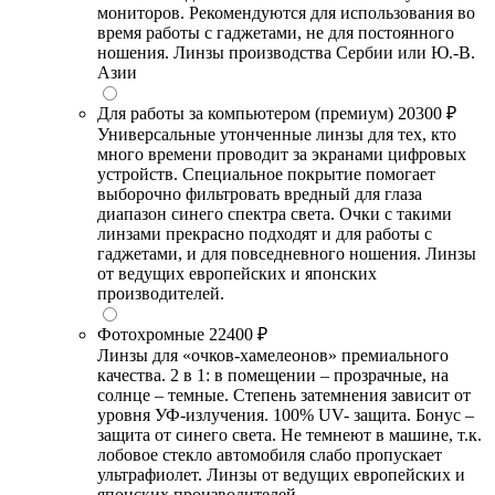
мониторов. Рекомендуются для использования во
время работы с гаджетами, не для постоянного
ношения. Линзы производства Сербии или Ю.-В.
Азии
Для работы за компьютером (премиум)
20300 ₽
Универсальные утонченные линзы для тех, кто
много времени проводит за экранами цифровых
устройств. Специальное покрытие помогает
выборочно фильтровать вредный для глаза
диапазон синего спектра света. Очки с такими
линзами прекрасно подходят и для работы с
гаджетами, и для повседневного ношения. Линзы
от ведущих европейских и японских
производителей.
Фотохромные
22400 ₽
Линзы для «очков-хамелеонов» премиального
качества. 2 в 1: в помещении – прозрачные, на
солнце – темные. Степень затемнения зависит от
уровня УФ-излучения. 100% UV- защита. Бонус –
защита от синего света. Не темнеют в машине, т.к.
лобовое стекло автомобиля слабо пропускает
ультрафиолет. Линзы от ведущих европейских и
японских производителей.