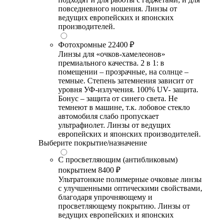
повседневного ношения. Линзы от
ведущих европейских и японских
производителей.
Фотохромные
22400 ₽
Линзы для «очков-хамелеонов»
премиального качества. 2 в 1: в
помещении – прозрачные, на солнце –
темные. Степень затемнения зависит от
уровня УФ-излучения. 100% UV- защита.
Бонус – защита от синего света. Не
темнеют в машине, т.к. лобовое стекло
автомобиля слабо пропускает
ультрафиолет. Линзы от ведущих
европейских и японских производителей.
Выберите покрытие/назначение
С просветляющим (антибликовым)
покрытием
8400 ₽
Ультратонкие полимерные очковые линзы
с улучшенными оптическими свойствами,
благодаря упрочняющему и
просветляющему покрытию. Линзы от
ведущих европейских и японских