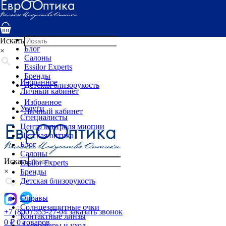
Услуги
Специалисты
Центр контроля миопии
Детская оптика
Искать
Блог
×
Салоны
Essilor Experts
Бренды
Избранное
Детская близорукость
Личный кабинет
Избранное
Услуги
Личный кабинет
Специалисты
Центр контроля миопии
Детская оптика
Блог
Салоны
Искать
Essilor Experts
×
Бренды
Детская близорукость
Оправы
Солнцезащитные очки
+7 (800) 555-27-04
заказать звонок
Контактные линзы
0
₽
0 товаров
Аксессуары и уход