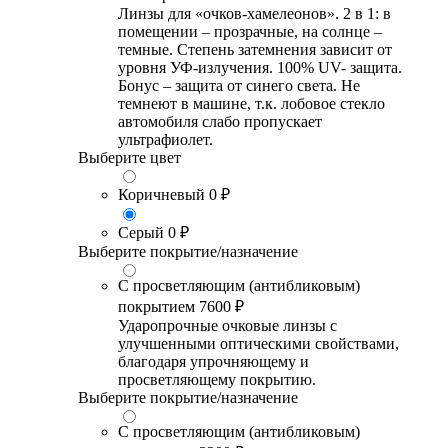
Линзы для «очков-хамелеонов». 2 в 1: в
помещении – прозрачные, на солнце –
темные. Степень затемнения зависит от
уровня УФ-излучения. 100% UV- защита.
Бонус – защита от синего света. Не
темнеют в машине, т.к. лобовое стекло
автомобиля слабо пропускает
ультрафиолет.
Выберите цвет
Коричневый
0 ₽
Серый
0 ₽
Выберите покрытие/назначение
С просветляющим (антибликовым)
покрытием
7600 ₽
Ударопрочные очковые линзы с
улучшенными оптическими свойствами,
благодаря упрочняющему и
просветляющему покрытию.
Выберите покрытие/назначение
С просветляющим (антибликовым)