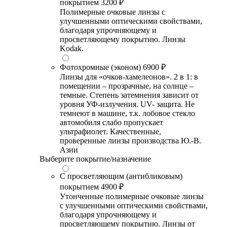
покрытием
3200 ₽
Полимерные очковые линзы с
улучшенными оптическими свойствами,
благодаря упрочняющему и
просветляющему покрытию. Линзы
Kodak.
Фотохромные (эконом)
6900 ₽
Линзы для «очков-хамелеонов». 2 в 1: в
помещении – прозрачные, на солнце –
темные. Степень затемнения зависит от
уровня УФ-излучения. UV- защита. Не
темнеют в машине, т.к. лобовое стекло
автомобиля слабо пропускает
ультрафиолет. Качественные,
проверенные линзы производства Ю.-В.
Азии
Выберите покрытие/назначение
С просветляющим (антибликовым)
покрытием
4900 ₽
Утонченные полимерные очковые линзы
с улучшенными оптическими свойствами,
благодаря упрочняющему и
просветляющему покрытию. Линзы от