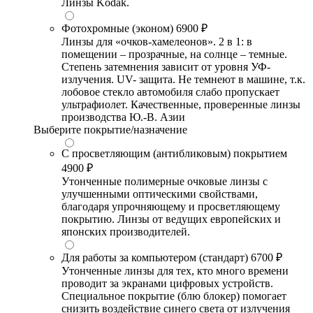
Линзы Kodak.
Фотохромные (эконом)
6900 ₽
Линзы для «очков-хамелеонов». 2 в 1: в
помещении – прозрачные, на солнце – темные.
Степень затемнения зависит от уровня УФ-
излучения. UV- защита. Не темнеют в машине, т.к.
лобовое стекло автомобиля слабо пропускает
ультрафиолет. Качественные, проверенные линзы
производства Ю.-В. Азии
Выберите покрытие/назначение
С просветляющим (антибликовым) покрытием
4900 ₽
Утонченные полимерные очковые линзы с
улучшенными оптическими свойствами,
благодаря упрочняющему и просветляющему
покрытию. Линзы от ведущих европейских и
японских производителей.
Для работы за компьютером (стандарт)
6700 ₽
Утонченные линзы для тех, кто много времени
проводит за экранами цифровых устройств.
Специальное покрытие (блю блокер) помогает
снизить воздействие синего света от излучения