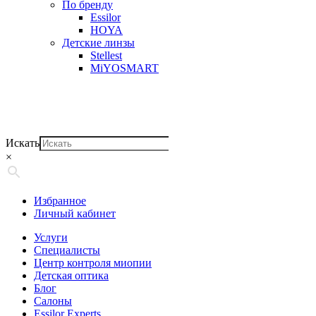
По бренду
Essilor
HOYA
Детские линзы
Stellest
MiYOSMART
Искать
×
Избранное
Личный кабинет
Услуги
Специалисты
Центр контроля миопии
Детская оптика
Блог
Салоны
Essilor Experts