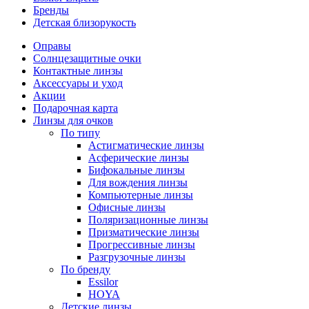
Бренды
Детская близорукость
Оправы
Солнцезащитные очки
Контактные линзы
Аксессуары и уход
Акции
Подарочная карта
Линзы для очков
По типу
Астигматические линзы
Асферические линзы
Бифокальные линзы
Для вождения линзы
Компьютерные линзы
Офисные линзы
Поляризационные линзы
Призматические линзы
Прогрессивные линзы
Разгрузочные линзы
По бренду
Essilor
HOYA
Детские линзы