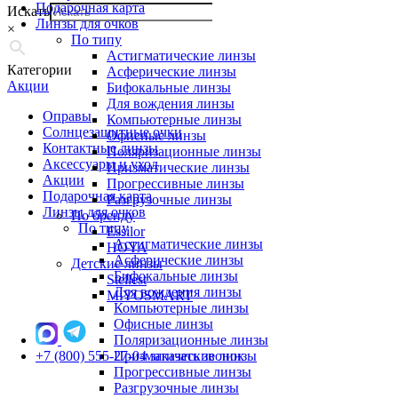
Подарочная карта
Искать
Линзы для очков
×
По типу
Астигматические линзы
Категории
Асферические линзы
Акции
Бифокальные линзы
Для вождения линзы
Оправы
Компьютерные линзы
Солнцезащитные очки
Офисные линзы
Контактные линзы
Поляризационные линзы
Аксессуары и уход
Призматические линзы
Акции
Прогрессивные линзы
Подарочная карта
Разгрузочные линзы
Линзы для очков
По бренду
По типу
Essilor
Астигматические линзы
HOYA
Асферические линзы
Детские линзы
Бифокальные линзы
Stellest
Для вождения линзы
MiYOSMART
Компьютерные линзы
Офисные линзы
Поляризационные линзы
+7 (800) 555-27-04
Призматические линзы
заказать звонок
Прогрессивные линзы
Разгрузочные линзы