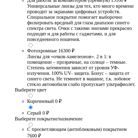
Для работы за компьютером (премиум)
15100 ₽
Универсальные линзы для тех, кто много времени
проводит за экранами цифровых устройств.
Специальное покрытие помогает выборочно
фильтровать вредный для глаза диапазон синего
спектра света. Очки с такими линзами прекрасно
подходят и для работы с гаджетами, и для
повседневного ношения.
Фотохромные
16300 ₽
Линзы для «очков-хамелеонов». 2 в 1: в
помещении – прозрачные, на солнце – темные.
Степень затемнения зависит от уровня УФ-
излучения. 100% UV- защита. Бонус – защита от
синего света. Не темнеют в машине, т.к. лобовое
стекло автомобиля слабо пропускает ультрафиолет.
Выберите цвет
Коричневый
0 ₽
Серый
0 ₽
Выберите покрытие/назначение
С просветляющим (антибликовым) покрытием
7600 ₽