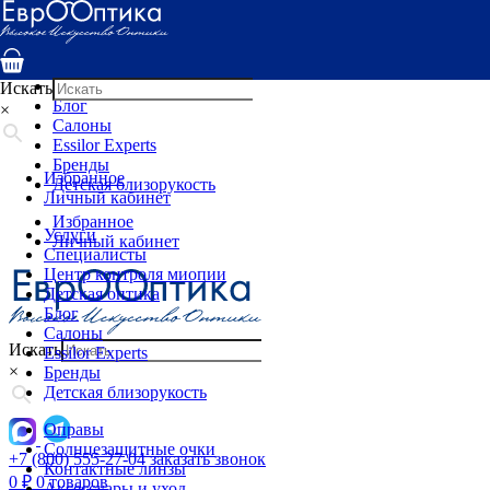
Услуги
Специалисты
Центр контроля миопии
Детская оптика
Искать
Блог
×
Салоны
Essilor Experts
Бренды
Избранное
Детская близорукость
Личный кабинет
Избранное
Услуги
Личный кабинет
Специалисты
Центр контроля миопии
Детская оптика
Блог
Салоны
Искать
Essilor Experts
×
Бренды
Детская близорукость
Оправы
Солнцезащитные очки
+7 (800) 555-27-04
заказать звонок
Контактные линзы
0
₽
0 товаров
Аксессуары и уход