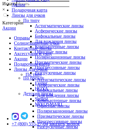
Искать
Акции
×
Подарочная карта
Линзы для очков
По типу
Категории
Астигматические линзы
Акции
Асферические линзы
Бифокальные линзы
Оправы
Для вождения линзы
Солнцезащитные очки
Компьютерные линзы
Контактные линзы
Офисные линзы
Аксессуары и уход
Поляризационные линзы
Акции
Призматические линзы
Подарочная карта
Прогрессивные линзы
Линзы для очков
Разгрузочные линзы
По типу
По бренду
Астигматические линзы
Essilor
Асферические линзы
HOYA
Бифокальные линзы
Детские линзы
Для вождения линзы
Stellest
Компьютерные линзы
MiYOSMART
Офисные линзы
Поляризационные линзы
Призматические линзы
Прогрессивные линзы
+7 (800) 555-27-04
заказать звонок
Разгрузочные линзы