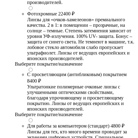
производителей.
Фотохромные
22400 ₽
Линзы для «очков-хамелеонов» премиального
качества. 2 в 1: в помещении – прозрачные, на
солнце – темные. Степень затемнения зависит от
уровня УФ-излучения. 100% UV- защита. Бонус –
защита от синего света. Не темнеют в машине, т.к.
лобовое стекло автомобиля слабо пропускает
ультрафиолет. Линзы от ведущих европейских и
японских производителей.
Выберите покрытие/назначение
С просветляющим (антибликовым) покрытием
8400 ₽
Ультратонкие полимерные очковые линзы с
улучшенными оптическими свойствами,
благодаря упрочняющему и просветляющему
покрытию. Линзы от ведущих европейских и
японских производителей.
Выберите покрытие/назначение
Для работы за компьютером (стандарт)
4800 ₽
Линзы для тех, кто много времени проводит за
экранами цифровых устройств. Специальное