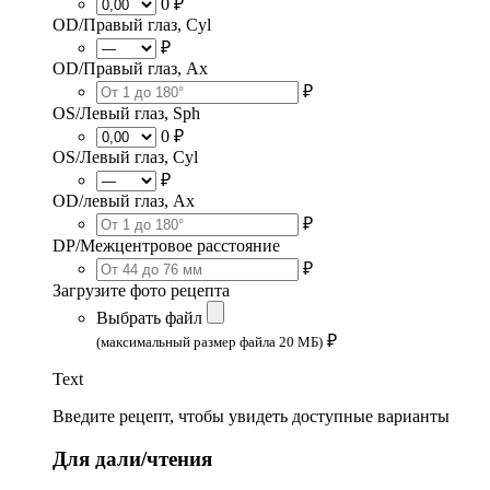
0 ₽
OD/Правый глаз, Cyl
₽
OD/Правый глаз, Ax
₽
OS/Левый глаз, Sph
0 ₽
OS/Левый глаз, Cyl
₽
OD/левый глаз, Ax
₽
DP/Межцентровое расстояние
₽
Загрузите фото рецепта
Выбрать файл
₽
(максимальный размер файла 20 МБ)
Text
Введите рецепт, чтобы увидеть доступные варианты
Для дали/чтения