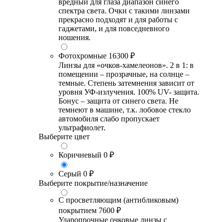
вредный для глаза диапазон синего
спектра света. Очки с такими линзами
прекрасно подходят и для работы с
гаджетами, и для повседневного
ношения.
Фотохромные
16300 ₽
Линзы для «очков-хамелеонов». 2 в 1: в
помещении – прозрачные, на солнце –
темные. Степень затемнения зависит от
уровня УФ-излучения. 100% UV- защита.
Бонус – защита от синего света. Не
темнеют в машине, т.к. лобовое стекло
автомобиля слабо пропускает
ультрафиолет.
Выберите цвет
Коричневый
0 ₽
Серый
0 ₽
Выберите покрытие/назначение
С просветляющим (антибликовым)
покрытием
7600 ₽
Ударопрочные очковые линзы с