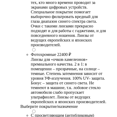
тех, кто много времени проводит за
экранами цифровых устройств.
Специальное покрытие помогает
выборочно фильтровать вредный для
глаза диапазон синего спектра света.
Очки с такими линзами прекрасно
подходят и для работы с гаджетами, и для
повседневного ношения. Линзы от
ведущих европейских и японских
производителей.
Фотохромные
22400 ₽
Линзы для «очков-хамелеонов»
премиального качества. 2 в 1: в
помещении – прозрачные, на солнце –
темные. Степень затемнения зависит от
уровня УФ-излучения. 100% UV- защита.
Бонус – защита от синего света. Не
темнеют в машине, т.к. лобовое стекло
автомобиля слабо пропускает
ультрафиолет. Линзы от ведущих
европейских и японских производителей.
Выберите покрытие/назначение
С просветляющим (антибликовым)