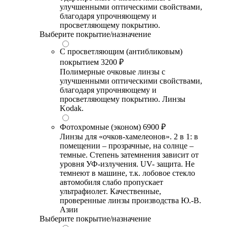
улучшенными оптическими свойствами,
благодаря упрочняющему и
просветляющему покрытию.
Выберите покрытие/назначение
С просветляющим (антибликовым)
покрытием
3200 ₽
Полимерные очковые линзы с
улучшенными оптическими свойствами,
благодаря упрочняющему и
просветляющему покрытию. Линзы
Kodak.
Фотохромные (эконом)
6900 ₽
Линзы для «очков-хамелеонов». 2 в 1: в
помещении – прозрачные, на солнце –
темные. Степень затемнения зависит от
уровня УФ-излучения. UV- защита. Не
темнеют в машине, т.к. лобовое стекло
автомобиля слабо пропускает
ультрафиолет. Качественные,
проверенные линзы производства Ю.-В.
Азии
Выберите покрытие/назначение