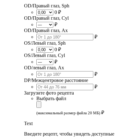
OD/Правый глаз, Sph
0 ₽
OD/Правый глаз, Cyl
₽
OD/Правый глаз, Ax
₽
OS/Левый глаз, Sph
0 ₽
OS/Левый глаз, Cyl
₽
OD/левый глаз, Ax
₽
DP/Межцентровое расстояние
₽
Загрузите фото рецепта
Выбрать файл
₽
(максимальный размер файла 20 МБ)
Text
Введите рецепт, чтобы увидеть доступные