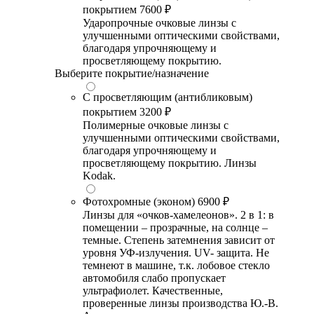
покрытием
7600 ₽
Ударопрочные очковые линзы с
улучшенными оптическими свойствами,
благодаря упрочняющему и
просветляющему покрытию.
Выберите покрытие/назначение
С просветляющим (антибликовым)
покрытием
3200 ₽
Полимерные очковые линзы с
улучшенными оптическими свойствами,
благодаря упрочняющему и
просветляющему покрытию. Линзы
Kodak.
Фотохромные (эконом)
6900 ₽
Линзы для «очков-хамелеонов». 2 в 1: в
помещении – прозрачные, на солнце –
темные. Степень затемнения зависит от
уровня УФ-излучения. UV- защита. Не
темнеют в машине, т.к. лобовое стекло
автомобиля слабо пропускает
ультрафиолет. Качественные,
проверенные линзы производства Ю.-В.