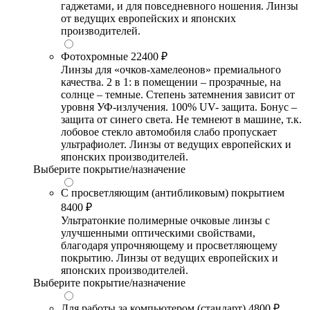
гаджетами, и для повседневного ношения. Линзы
от ведущих европейских и японских
производителей.
Фотохромные
22400 ₽
Линзы для «очков-хамелеонов» премиального
качества. 2 в 1: в помещении – прозрачные, на
солнце – темные. Степень затемнения зависит от
уровня УФ-излучения. 100% UV- защита. Бонус –
защита от синего света. Не темнеют в машине, т.к.
лобовое стекло автомобиля слабо пропускает
ультрафиолет. Линзы от ведущих европейских и
японских производителей.
Выберите покрытие/назначение
С просветляющим (антибликовым) покрытием
8400 ₽
Ультратонкие полимерные очковые линзы с
улучшенными оптическими свойствами,
благодаря упрочняющему и просветляющему
покрытию. Линзы от ведущих европейских и
японских производителей.
Выберите покрытие/назначение
Для работы за компьютером (стандарт)
4800 ₽