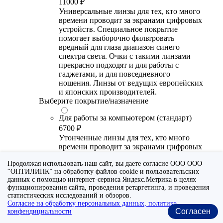
11000 ₽
Универсальные линзы для тех, кто много
времени проводит за экранами цифровых
устройств. Специальное покрытие
помогает выборочно фильтровать
вредный для глаза диапазон синего
спектра света. Очки с такими линзами
прекрасно подходят и для работы с
гаджетами, и для повседневного
ношения. Линзы от ведущих европейских
и японских производителей.
Выберите покрытие/назначение
Для работы за компьютером (стандарт)
6700 ₽
Утонченные линзы для тех, кто много
времени проводит за экранами цифровых
устройств. Специальное покрытие (блю
Продолжая использовать наш сайт, вы даете согласие ООО ООО
блокер) помогает снизить воздействие
“ОПТИЛИНК” на обработку файлов cookie и пользовательских
синего света от излучения мониторов.
данных с помощью интернет-сервиса Яндекс.Метрика в целях
Рекомендуются для использования во
функционирования сайта, проведения ретаргетинга, и проведения
время работы с гаджетами, не для
статистических исследований и обзоров.
постоянного ношения. Линзы
Согласие на обработку персональных данных, политика
производства Сербии или Ю.-В. Азии.
Согласен
конфендициальности