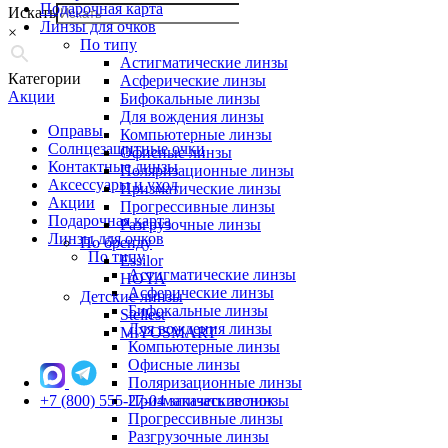
Подарочная карта
Искать
Линзы для очков
×
По типу
Астигматические линзы
Категории
Асферические линзы
Акции
Бифокальные линзы
Для вождения линзы
Оправы
Компьютерные линзы
Солнцезащитные очки
Офисные линзы
Контактные линзы
Поляризационные линзы
Аксессуары и уход
Призматические линзы
Акции
Прогрессивные линзы
Подарочная карта
Разгрузочные линзы
Линзы для очков
По бренду
По типу
Essilor
Астигматические линзы
HOYA
Асферические линзы
Детские линзы
Бифокальные линзы
Stellest
Для вождения линзы
MiYOSMART
Компьютерные линзы
Офисные линзы
Поляризационные линзы
+7 (800) 555-27-04
Призматические линзы
заказать звонок
Прогрессивные линзы
Разгрузочные линзы