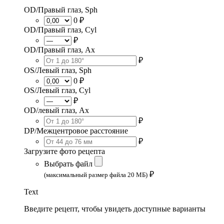
OD/Правый глаз, Sph
0 ₽
OD/Правый глаз, Cyl
₽
OD/Правый глаз, Ax
₽
OS/Левый глаз, Sph
0 ₽
OS/Левый глаз, Cyl
₽
OD/левый глаз, Ax
₽
DP/Межцентровое расстояние
₽
Загрузите фото рецепта
Выбрать файл
₽
(максимальный размер файла 20 МБ)
Text
Введите рецепт, чтобы увидеть доступные варианты