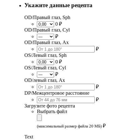
Укажите данные рецепта
OD/Правый глаз, Sph
0 ₽
OD/Правый глаз, Cyl
₽
OD/Правый глаз, Ax
₽
OS/Левый глаз, Sph
0 ₽
OS/Левый глаз, Cyl
₽
OD/левый глаз, Ax
₽
DP/Межцентровое расстояние
₽
Загрузите фото рецепта
Выбрать файл
₽
(максимальный размер файла 20 МБ)
Text