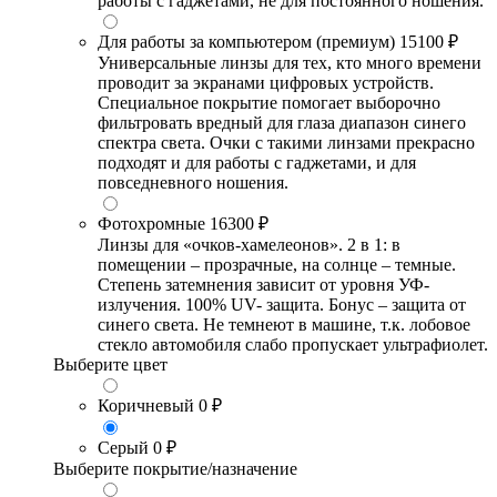
работы с гаджетами, не для постоянного ношения.
Для работы за компьютером (премиум)
15100 ₽
Универсальные линзы для тех, кто много времени
проводит за экранами цифровых устройств.
Специальное покрытие помогает выборочно
фильтровать вредный для глаза диапазон синего
спектра света. Очки с такими линзами прекрасно
подходят и для работы с гаджетами, и для
повседневного ношения.
Фотохромные
16300 ₽
Линзы для «очков-хамелеонов». 2 в 1: в
помещении – прозрачные, на солнце – темные.
Степень затемнения зависит от уровня УФ-
излучения. 100% UV- защита. Бонус – защита от
синего света. Не темнеют в машине, т.к. лобовое
стекло автомобиля слабо пропускает ультрафиолет.
Выберите цвет
Коричневый
0 ₽
Серый
0 ₽
Выберите покрытие/назначение