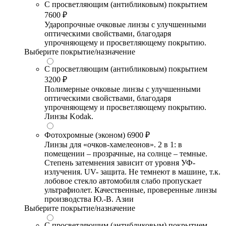
С просветляющим (антибликовым) покрытием
7600 ₽
Ударопрочные очковые линзы с улучшенными
оптическими свойствами, благодаря
упрочняющему и просветляющему покрытию.
Выберите покрытие/назначение
С просветляющим (антибликовым) покрытием
3200 ₽
Полимерные очковые линзы с улучшенными
оптическими свойствами, благодаря
упрочняющему и просветляющему покрытию.
Линзы Kodak.
Фотохромные (эконом)
6900 ₽
Линзы для «очков-хамелеонов». 2 в 1: в
помещении – прозрачные, на солнце – темные.
Степень затемнения зависит от уровня УФ-
излучения. UV- защита. Не темнеют в машине, т.к.
лобовое стекло автомобиля слабо пропускает
ультрафиолет. Качественные, проверенные линзы
производства Ю.-В. Азии
Выберите покрытие/назначение
С просветляющим (антибликовым) покрытием