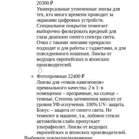
20300 ₽
Универсальные утонченные линзы для
тех, кто много времени проводит за
экранами цифровых устройств.
Специальное покрытие помогает
выборочно фильтровать вредный для
глаза диапазон синего спектра света.
Очки с такими линзами прекрасно
подходят и для работы с гаджетами, и для
повседневного ношения. Линзы от
ведущих европейских и японских
производителей.
Фотохромные
22400 ₽
Линзы для «очков-хамелеонов»
премиального качества. 2 в 1: в
помещении – прозрачные, на солнце –
темные. Степень затемнения зависит от
уровня УФ-излучения. 100% UV- защита.
Бонус – защита от синего света. Не
темнеют в машине, т.к. лобовое стекло
автомобиля слабо пропускает
ультрафиолет. Линзы от ведущих
европейских и японских производителей.
Выберите покрытие/назначение