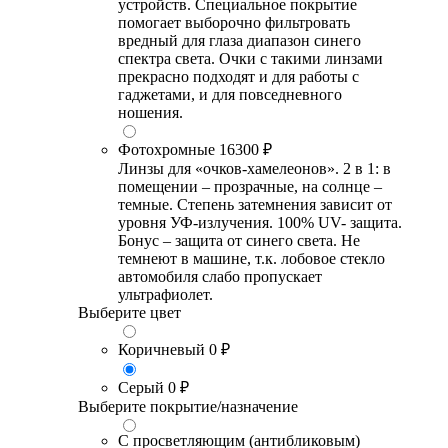
устройств. Специальное покрытие
помогает выборочно фильтровать
вредный для глаза диапазон синего
спектра света. Очки с такими линзами
прекрасно подходят и для работы с
гаджетами, и для повседневного
ношения.
Фотохромные
16300 ₽
Линзы для «очков-хамелеонов». 2 в 1: в
помещении – прозрачные, на солнце –
темные. Степень затемнения зависит от
уровня УФ-излучения. 100% UV- защита.
Бонус – защита от синего света. Не
темнеют в машине, т.к. лобовое стекло
автомобиля слабо пропускает
ультрафиолет.
Выберите цвет
Коричневый
0 ₽
Серый
0 ₽
Выберите покрытие/назначение
С просветляющим (антибликовым)