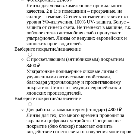
Линзы для «очков-хамелеонов» премиального
качества. 2 в 1: в помещении – прозрачные, на
солнце – темные. Степень затемнения зависит от
уровня УФ-излучения. 100% UV- защита. Бонус –
защита от синего света. Не темнеют в машине, т.к.
лобовое стекло автомобиля слабо пропускает
ультрафиолет. Линзы от ведущих европейских и
японских производителей.
Выберите покрытие/назначение
С просветляющим (антибликовым) покрытием
8400 ₽
Ультратонкие полимерные очковые линзы с
улучшенными оптическими свойствами,
благодаря упрочняющему и просветляющему
покрытию. Линзы от ведущих европейских и
японских производителей.
Выберите покрытие/назначение
Для работы за компьютером (стандарт)
4800 ₽
Линзы для тех, кто много времени проводит за
экранами цифровых устройств. Специальное
покрытие (блю блокер) помогает снизить
воздействие синего света от излучения мониторов.