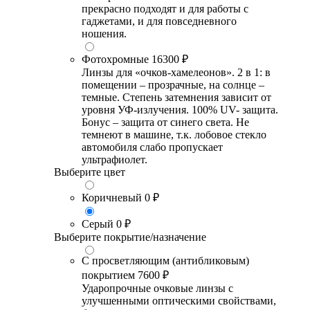
прекрасно подходят и для работы с
гаджетами, и для повседневного
ношения.
Фотохромные
16300 ₽
Линзы для «очков-хамелеонов». 2 в 1: в
помещении – прозрачные, на солнце –
темные. Степень затемнения зависит от
уровня УФ-излучения. 100% UV- защита.
Бонус – защита от синего света. Не
темнеют в машине, т.к. лобовое стекло
автомобиля слабо пропускает
ультрафиолет.
Выберите цвет
Коричневый
0 ₽
Серый
0 ₽
Выберите покрытие/назначение
С просветляющим (антибликовым)
покрытием
7600 ₽
Ударопрочные очковые линзы с
улучшенными оптическими свойствами,