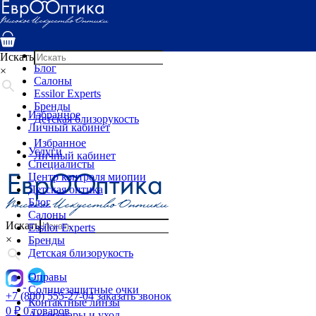
Услуги
Специалисты
Центр контроля миопии
Детская оптика
Искать
Блог
×
Салоны
Essilor Experts
Бренды
Избранное
Детская близорукость
Личный кабинет
Избранное
Услуги
Личный кабинет
Специалисты
Центр контроля миопии
Детская оптика
Блог
Салоны
Искать
Essilor Experts
×
Бренды
Детская близорукость
Оправы
Солнцезащитные очки
+7 (800) 555-27-04
заказать звонок
Контактные линзы
0
₽
0 товаров
Аксессуары и уход