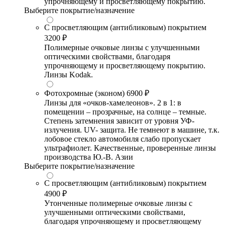
упрочняющему и просветляющему покрытию.
Выберите покрытие/назначение
С просветляющим (антибликовым) покрытием
3200 ₽
Полимерные очковые линзы с улучшенными
оптическими свойствами, благодаря
упрочняющему и просветляющему покрытию.
Линзы Kodak.
Фотохромные (эконом)
6900 ₽
Линзы для «очков-хамелеонов». 2 в 1: в
помещении – прозрачные, на солнце – темные.
Степень затемнения зависит от уровня УФ-
излучения. UV- защита. Не темнеют в машине, т.к.
лобовое стекло автомобиля слабо пропускает
ультрафиолет. Качественные, проверенные линзы
производства Ю.-В. Азии
Выберите покрытие/назначение
С просветляющим (антибликовым) покрытием
4900 ₽
Утонченные полимерные очковые линзы с
улучшенными оптическими свойствами,
благодаря упрочняющему и просветляющему