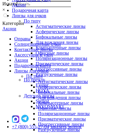
Искать
Акции
×
Подарочная карта
Линзы для очков
По типу
Категории
Астигматические линзы
Акции
Асферические линзы
Бифокальные линзы
Оправы
Для вождения линзы
Солнцезащитные очки
Компьютерные линзы
Контактные линзы
Офисные линзы
Аксессуары и уход
Поляризационные линзы
Акции
Призматические линзы
Подарочная карта
Прогрессивные линзы
Линзы для очков
Разгрузочные линзы
По типу
По бренду
Астигматические линзы
Essilor
Асферические линзы
HOYA
Бифокальные линзы
Детские линзы
Для вождения линзы
Stellest
Компьютерные линзы
MiYOSMART
Офисные линзы
Поляризационные линзы
Призматические линзы
Прогрессивные линзы
+7 (800) 555-27-04
заказать звонок
Разгрузочные линзы