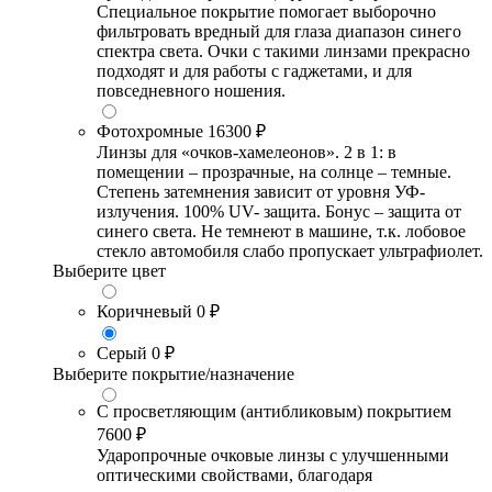
Специальное покрытие помогает выборочно
фильтровать вредный для глаза диапазон синего
спектра света. Очки с такими линзами прекрасно
подходят и для работы с гаджетами, и для
повседневного ношения.
Фотохромные
16300 ₽
Линзы для «очков-хамелеонов». 2 в 1: в
помещении – прозрачные, на солнце – темные.
Степень затемнения зависит от уровня УФ-
излучения. 100% UV- защита. Бонус – защита от
синего света. Не темнеют в машине, т.к. лобовое
стекло автомобиля слабо пропускает ультрафиолет.
Выберите цвет
Коричневый
0 ₽
Серый
0 ₽
Выберите покрытие/назначение
С просветляющим (антибликовым) покрытием
7600 ₽
Ударопрочные очковые линзы с улучшенными
оптическими свойствами, благодаря