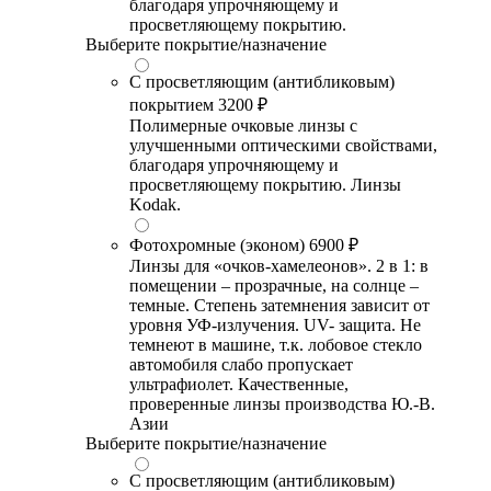
благодаря упрочняющему и
просветляющему покрытию.
Выберите покрытие/назначение
С просветляющим (антибликовым)
покрытием
3200 ₽
Полимерные очковые линзы с
улучшенными оптическими свойствами,
благодаря упрочняющему и
просветляющему покрытию. Линзы
Kodak.
Фотохромные (эконом)
6900 ₽
Линзы для «очков-хамелеонов». 2 в 1: в
помещении – прозрачные, на солнце –
темные. Степень затемнения зависит от
уровня УФ-излучения. UV- защита. Не
темнеют в машине, т.к. лобовое стекло
автомобиля слабо пропускает
ультрафиолет. Качественные,
проверенные линзы производства Ю.-В.
Азии
Выберите покрытие/назначение
С просветляющим (антибликовым)