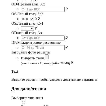
OD/Правый глаз, Ax
₽
OS/Левый глаз, Sph
0 ₽
OS/Левый глаз, Cyl
₽
OD/левый глаз, Ax
₽
DP/Межцентровое расстояние
₽
Загрузите фото рецепта
Выбрать файл
₽
(максимальный размер файла 20 МБ)
Text
Введите рецепт, чтобы увидеть доступные варианты
Для дали/чтения
Выберите тип линз