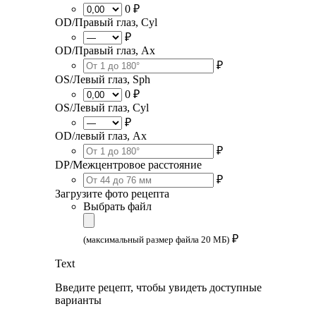
0 ₽
OD/Правый глаз, Cyl
₽
OD/Правый глаз, Ax
₽
OS/Левый глаз, Sph
0 ₽
OS/Левый глаз, Cyl
₽
OD/левый глаз, Ax
₽
DP/Межцентровое расстояние
₽
Загрузите фото рецепта
Выбрать файл
₽
(максимальный размер файла 20 МБ)
Text
Введите рецепт, чтобы увидеть доступные
варианты