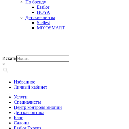
По бренду
Essilor
HOYA
Детские линзы
Stellest
MiYOSMART
Искать
×
Избранное
Личный кабинет
Услуги
Специалисты
Центр контроля миопии
Детская оптика
Блог
Салоны
Essilor Experts