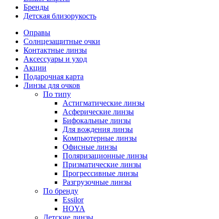
Бренды
Детская близорукость
Оправы
Солнцезащитные очки
Контактные линзы
Аксессуары и уход
Акции
Подарочная карта
Линзы для очков
По типу
Астигматические линзы
Асферические линзы
Бифокальные линзы
Для вождения линзы
Компьютерные линзы
Офисные линзы
Поляризационные линзы
Призматические линзы
Прогрессивные линзы
Разгрузочные линзы
По бренду
Essilor
HOYA
Детские линзы