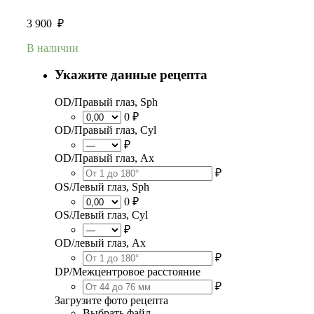
3 900
₽
В наличии
Укажите данные рецепта
OD/Правый глаз, Sph
0 ₽
OD/Правый глаз, Cyl
₽
OD/Правый глаз, Ax
₽
OS/Левый глаз, Sph
0 ₽
OS/Левый глаз, Cyl
₽
OD/левый глаз, Ax
₽
DP/Межцентровое расстояние
₽
Загрузите фото рецепта
Выбрать файл