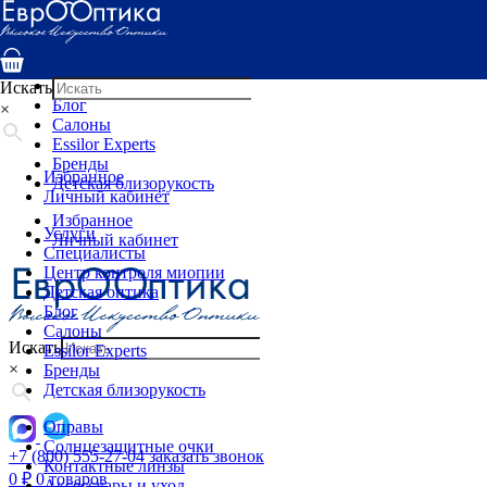
Услуги
Специалисты
Центр контроля миопии
Детская оптика
Искать
Блог
×
Салоны
Essilor Experts
Бренды
Избранное
Детская близорукость
Личный кабинет
Избранное
Услуги
Личный кабинет
Специалисты
Центр контроля миопии
Детская оптика
Блог
Салоны
Искать
Essilor Experts
×
Бренды
Детская близорукость
Оправы
Солнцезащитные очки
+7 (800) 555-27-04
заказать звонок
Контактные линзы
0
₽
0 товаров
Аксессуары и уход