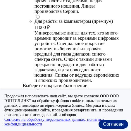
время работы с гаджетами, не для
постоянного ношения. Линзы
производства Сербии.
Для работы за компьютером (премиум)
11000 ₽
Универсальные линзы для тех, кто много
времени проводит за экранами цифровых
устройств. Специальное покрытие
помогает выборочно фильтровать
вредный для глаза диапазон синего
спектра света. Очки с такими линзами
прекрасно подходят и для работы с
гаджетами, и для повседневного
ношения. Линзы от ведущих европейских
и японских производителей.
Выберите покрытие/назначение
Для работы за компьютером (стандарт)
Продолжая использовать наш сайт, вы даете согласие ООО ООО
“ОПТИЛИНК” на обработку файлов cookie и пользовательских
6700 ₽
данных с помощью интернет-сервиса Яндекс.Метрика в целях
Утонченные линзы для тех, кто много
функционирования сайта, проведения ретаргетинга, и проведения
времени проводит за экранами цифровых
статистических исследований и обзоров.
устройств. Специальное покрытие (блю
Согласие на обработку персональных данных, политика
блокер) помогает снизить воздействие
Согласен
конфендициальности
синего света от излучения мониторов.