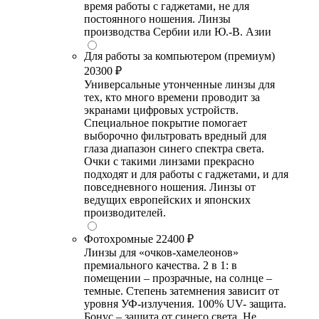
время работы с гаджетами, не для
постоянного ношения. Линзы
производства Сербии или Ю.-В. Азии
Для работы за компьютером (премиум)
20300 ₽
Универсальные утонченные линзы для
тех, кто много времени проводит за
экранами цифровых устройств.
Специальное покрытие помогает
выборочно фильтровать вредный для
глаза диапазон синего спектра света.
Очки с такими линзами прекрасно
подходят и для работы с гаджетами, и для
повседневного ношения. Линзы от
ведущих европейских и японских
производителей.
Фотохромные
22400 ₽
Линзы для «очков-хамелеонов»
премиального качества. 2 в 1: в
помещении – прозрачные, на солнце –
темные. Степень затемнения зависит от
уровня УФ-излучения. 100% UV- защита.
Бонус – защита от синего света. Не