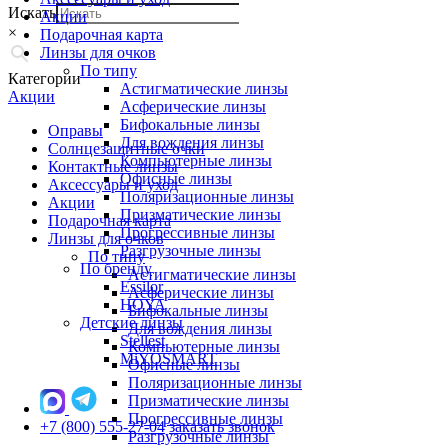
Искать
Акции
×
Подарочная карта
Линзы для очков
По типу
Категории
Астигматические линзы
Акции
Асферические линзы
Бифокальные линзы
Оправы
Для вождения линзы
Солнцезащитные очки
Компьютерные линзы
Контактные линзы
Офисные линзы
Аксессуары и уход
Поляризационные линзы
Акции
Призматические линзы
Подарочная карта
Прогрессивные линзы
Линзы для очков
Разгрузочные линзы
По типу
По бренду
Астигматические линзы
Essilor
Асферические линзы
HOYA
Бифокальные линзы
Детские линзы
Для вождения линзы
Stellest
Компьютерные линзы
MiYOSMART
Офисные линзы
Поляризационные линзы
Призматические линзы
Прогрессивные линзы
+7 (800) 555-27-04
заказать звонок
Разгрузочные линзы