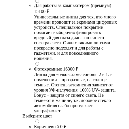
Для работы за компьютером (премиум)
15100 ₽
Универсальные линзы для тех, кто много
времени проводит за экранами цифровых
устройств. Специальное покрытие
помогает выборочно фильтровать
вредный для глаза диапазон синего
спектра света. Очки с такими линзами
прекрасно подходят и для работы с
гаджетами, и для повседневного
ношения.
Фотохромные
16300 ₽
Линзы для «очков-хамелеонов». 2 в 1: в
помещении – прозрачные, на солнце –
темные. Степень затемнения зависит от
уровня УФ-излучения. 100% UV- защита.
Бонус – защита от синего света. Не
темнеют в машине, т.к. лобовое стекло
автомобиля слабо пропускает
ультрафиолет.
Выберите цвет
Коричневый
0 ₽