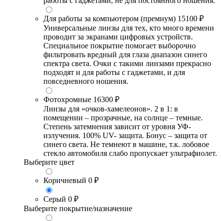
работы с гаджетами, не для постоянного ношения.
Для работы за компьютером (премиум)
15100 ₽
Универсальные линзы для тех, кто много времени
проводит за экранами цифровых устройств.
Специальное покрытие помогает выборочно
фильтровать вредный для глаза диапазон синего
спектра света. Очки с такими линзами прекрасно
подходят и для работы с гаджетами, и для
повседневного ношения.
Фотохромные
16300 ₽
Линзы для «очков-хамелеонов». 2 в 1: в
помещении – прозрачные, на солнце – темные.
Степень затемнения зависит от уровня УФ-
излучения. 100% UV- защита. Бонус – защита от
синего света. Не темнеют в машине, т.к. лобовое
стекло автомобиля слабо пропускает ультрафиолет.
Выберите цвет
Коричневый
0 ₽
Серый
0 ₽
Выберите покрытие/назначение