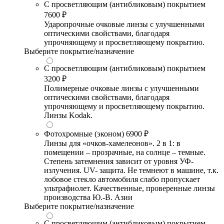
С просветляющим (антибликовым) покрытием
7600 ₽
Ударопрочные очковые линзы с улучшенными
оптическими свойствами, благодаря
упрочняющему и просветляющему покрытию.
Выберите покрытие/назначение
С просветляющим (антибликовым) покрытием
3200 ₽
Полимерные очковые линзы с улучшенными
оптическими свойствами, благодаря
упрочняющему и просветляющему покрытию.
Линзы Kodak.
Фотохромные (эконом)
6900 ₽
Линзы для «очков-хамелеонов». 2 в 1: в
помещении – прозрачные, на солнце – темные.
Степень затемнения зависит от уровня УФ-
излучения. UV- защита. Не темнеют в машине, т.к.
лобовое стекло автомобиля слабо пропускает
ультрафиолет. Качественные, проверенные линзы
производства Ю.-В. Азии
Выберите покрытие/назначение
С просветляющим (антибликовым) покрытием