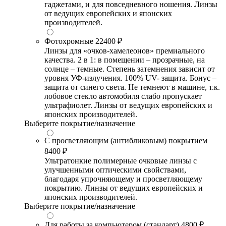
гаджетами, и для повседневного ношения. Линзы
от ведущих европейских и японских
производителей.
Фотохромные
22400 ₽
Линзы для «очков-хамелеонов» премиального
качества. 2 в 1: в помещении – прозрачные, на
солнце – темные. Степень затемнения зависит от
уровня УФ-излучения. 100% UV- защита. Бонус –
защита от синего света. Не темнеют в машине, т.к.
лобовое стекло автомобиля слабо пропускает
ультрафиолет. Линзы от ведущих европейских и
японских производителей.
Выберите покрытие/назначение
С просветляющим (антибликовым) покрытием
8400 ₽
Ультратонкие полимерные очковые линзы с
улучшенными оптическими свойствами,
благодаря упрочняющему и просветляющему
покрытию. Линзы от ведущих европейских и
японских производителей.
Выберите покрытие/назначение
Для работы за компьютером (стандарт)
4800 ₽