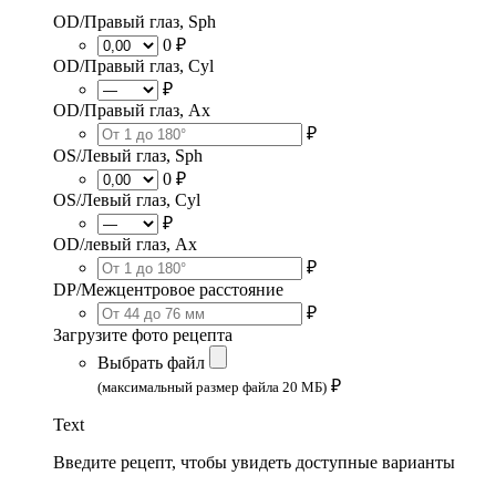
OD/Правый глаз, Sph
0 ₽
OD/Правый глаз, Cyl
₽
OD/Правый глаз, Ax
₽
OS/Левый глаз, Sph
0 ₽
OS/Левый глаз, Cyl
₽
OD/левый глаз, Ax
₽
DP/Межцентровое расстояние
₽
Загрузите фото рецепта
Выбрать файл
₽
(максимальный размер файла 20 МБ)
Text
Введите рецепт, чтобы увидеть доступные варианты